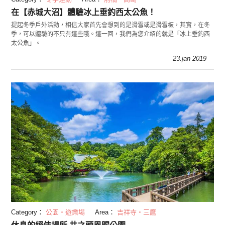
在【赤城大沼】體驗冰上垂釣西太公魚！
提起冬季戶外活動，相信大家首先會想到的是滑雪或是滑雪板，其實，在冬
季，可以體驗的不只有這些哦。這一回，我們為您介紹的就是「冰上垂釣西
太公魚」。
23.jan 2019
Category：
公園・遊樂場
Area：
吉祥寺・三鷹