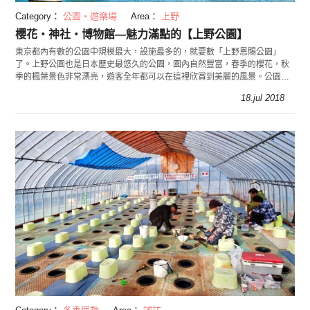
Category：
公園・遊樂場
Area：
上野
櫻花・神社・博物館―魅力滿點的【上野公園】
東京都內有數的公園中規模最大，設施最多的，就要數「上野恩賜公園」
了。上野公園也是日本歷史最悠久的公園，園內自然豐富，春季的櫻花，秋
季的楓葉景色非常漂亮，遊客全年都可以在這裡欣賞到美麗的風景。公園裡
還有「東京博物館」和「國立科學博物館」，可以體驗到藝
18.jul 2018