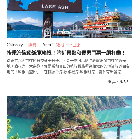
Category：
絕景
Area：
箱根・小田原
搭乘海盜船遊覽箱根！附近景點和優惠門票一網打盡！
從東京都內前往箱根交通十分便利，是一處可以隨時輕鬆出發前往的觀光
地。箱根有一大樂趣，便是乘和真正的帆船戰艦極為相似的的海盜船巡回各
地的「箱根海盜船」。在桃源台港·原箱根港·箱根町港三處各有出發港，它
們周邊分別都有很多箱根值得一看的觀景地。今天小編就
29.jan 2019