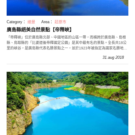
Category：
絕景
Area：
莊原市
廣島縣絕美自然景點【帝釋峽】
「帝釋峽」位於廣島縣北部、中國地區的山區一帶，而橫跨於廣島縣、島根
縣、鳥取縣的「比婆道後帝釋國定公園」是其中最有名的景點。全長共18公
里的峽谷，是廣島縣代表名勝景點之一，並於1923年被指定為國家名勝地。
這裡有號稱世界前三的天然橋，還有鐘乳石、紅葉
31.aug 2018