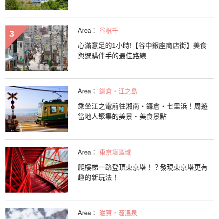
Area：
谷根千
心滿意足的1小時!【谷中銀座商店街】美食
與選購伴手的最佳路線
Area：
鎌倉・江之島
乘坐江之電前往湘南・鐮倉・七里浜！周遊
當地人聚集的美景・美食景點
Area：
東京塔區域
爬樓梯一路登頂東京塔！？發現東京塔更有
趣的新玩法！
Area：
滋賀・澀溫泉