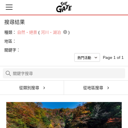
搜尋結果
種類：
自然・絕景
(
河川・湖泊
)
地區：
關鍵字：
Page 1 of 1
從類別搜尋
從地區搜尋