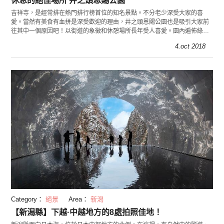
休息的絕佳場所 井之頭恩賜公園
吉祥寺，是經常排在熱門排行榜首位的知名景點。不分老少深受大家的喜
愛。當然有美食有血拼是深受歡迎的理由，井之頭恩賜公園也是吸引大家前
往其中一個原因吧！以街道的象徵和休憩場所長年受人喜愛。園內遍佈綠色
的自然，乘著小船在水池上划槳的景象，
4.oct 2018
Category：
絕景
Area：
新潟
【新潟縣】下越·中越地方的8處拍照佳地！