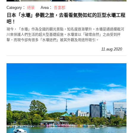
Category：
絕景
Area：
吾妻郡
日本「水壩」參觀之旅，去看看氣勢如虹的巨型水壩工程
吧！
現今，「水壩」作為全國的觀光景點，知名度逐漸攀升。水壩是通過攔截河
川來保護人們生活的超大型基礎設施。水壩曾以「破壞自然」之由受到抨
擊，而現今卻有很多「水壩迷們」被其外觀及用途所吸引。
11.aug 2020