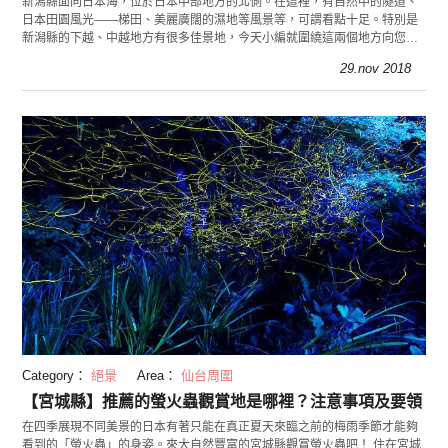
新潟縣面向日本海，位於日本中部地方的北側。在這裡，有自然中的隧道、
日本田園風光――梯田、美麗廣闊的濕地等風景等，可謂看點十足。特別是
新潟縣的下越、中越地方有很多佳景地，今天小編就圍繞這兩個地方向您介
紹8處拍照佳地！
29.nov 2018
Category：
絕景
Area：
仙台周圍
【宮城縣】推薦的螢火蟲觀賞地是哪裡？注意事項及要領
在四季展現不同美景的日本有著只能在真正夏天來臨之前的梅雨季節才能夠
看到的「螢火蟲」的身姿。來大自然豐富的宮城縣觀賞螢火蟲吧！ 住在宮城