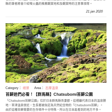
縣的筆者將會介紹螢火蟲的推薦觀賞地和及觀賞時的注意事項等。
21.jan 2020
Category：
絕景
Area：
志摩溫泉
苔蘚迷們必看！【群馬縣】Chatsubomi苔蘚公園
「Chatsubomi苔蘚公園」位於日本群馬縣吾妻郡。這裡離代表日本的溫泉勝
地・草津溫泉很近，生長著被指定為天然紀念物的「Chatsubomi苔蘚」。
由於這種苔蘚需要的生存條件十分特殊，所以在日本能看到的地方不多。