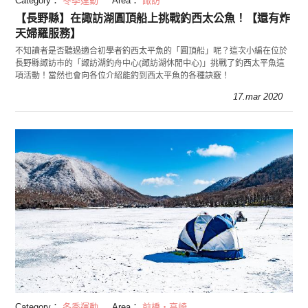
Category：
冬季運動
Area：
諏訪
【長野縣】在諏訪湖圓頂船上挑戰釣西太公魚！【還有炸
天婦羅服務】
不知讀者是否聽過適合初學者釣西太平魚的「圓頂船」呢？這次小編在位於
長野縣諏訪市的「諏訪湖釣舟中心(諏訪湖休閒中心)」挑戰了釣西太平魚這
項活動！當然也會向各位介紹能釣到西太平魚的各種訣竅！
17.mar 2020
Category：
冬季運動
Area：
前橋・高崎