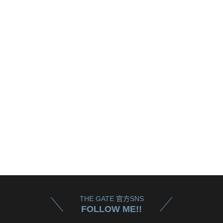
THE GATE 官方SNS
FOLLOW ME!!