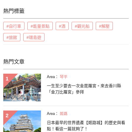
熱門標籤
#自行車
#能量景點
#酒
#觀光船
#解壓
#旅館
#環島遊
熱門文章
Area：
琴平
一生至少要去一次金毘羅宮。來去香川縣
「金刀比羅宮」參拜
Area：
姬路
日本最早的世界遺產【姬路城】的歷史與看
點！看這一篇就夠了！