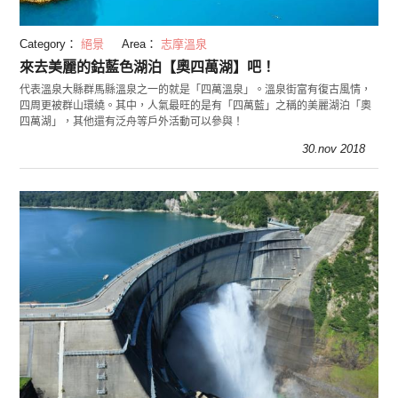
Category：
絕景
Area：
志摩溫泉
來去美麗的鈷藍色湖泊【奧四萬湖】吧！
代表溫泉大縣群馬縣溫泉之一的就是「四萬溫泉」。溫泉街富有復古風情，
四周更被群山環繞。其中，人氣最旺的是有「四萬藍」之稱的美麗湖泊「奧
四萬湖」，其他還有泛舟等戶外活動可以參與！
30.nov 2018