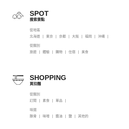
SPOT
搜索景點
從地區
北海道
東京
京都
大阪
福岡
沖縄
從類別
旅遊
體驗
購物
住宿
美食
SHOPPING
買拉麵
從類別
訂閱
素食
單品
味道
豚骨
味噌
醬油
鹽
其他的