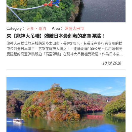
Category：
河川・湖泊
Area：
常陸太田市
來【龍神大吊橋】體驗日本最刺激的高空彈跳！
龍神大吊橋位於茨城縣常陸太田市，長達375米，其長度在步行者專用的橋
中位列全日本第三。它架在龍神大壩之上，距離湖面100公尺。活用這個高
度建起的高空彈跳設施「高空彈跳」在龍神大吊橋極受歡迎。作為日本最高
的高空彈跳設施，這種驚險可是不多見喔！
18.jul 2018