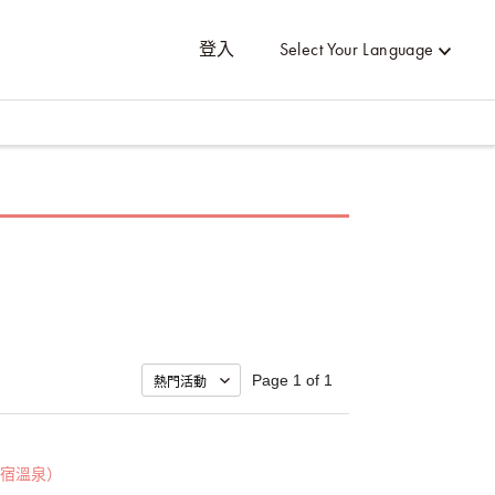
登入
Select Your Language
Page 1 of 1
宿溫泉）