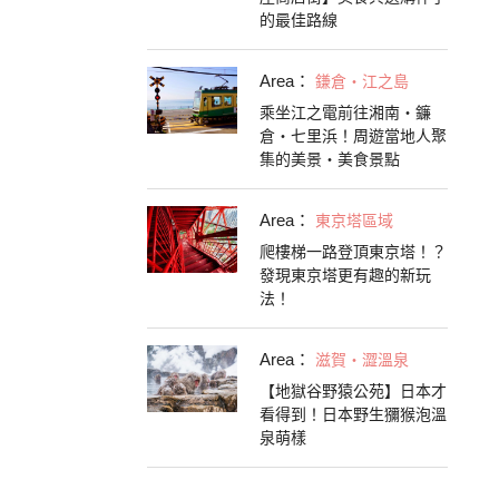
的最佳路線
Area：
鎌倉・江之島
乘坐江之電前往湘南・鐮
倉・七里浜！周遊當地人聚
集的美景・美食景點
Area：
東京塔區域
爬樓梯一路登頂東京塔！？
發現東京塔更有趣的新玩
法！
Area：
滋賀・澀溫泉
【地獄谷野猿公苑】日本才
看得到！日本野生獼猴泡溫
泉萌樣