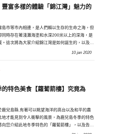
！豐富多樣的體驗「錦江灣」魅力的
霧島市等市內相連，是人們賴以生存的生命之海，但
卻同時存在著淺灘海塗和水深200米以上的深海，是
域。這次將為大家介紹錦江灣是如何誕生的，以及怎
10.jan 2020
理
季的特色美食【蘿蔔箭樓】究竟為
於鹿兒島縣,有著可以眺望海洋的高台以及和平的農
此地才能見到令人衝擊的風景，為鹿兒島冬季的特色
將向您介紹此地冬季特色的「蘿蔔箭樓」，以及告訴