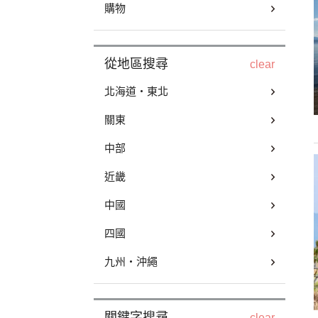
購物
從地區搜尋
clear
北海道・東北
關東
中部
近畿
中國
四國
九州・沖繩
關鍵字搜尋
clear