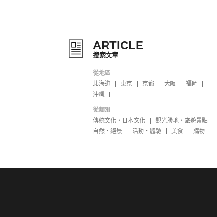
ARTICLE
搜索文章
從地區
北海道
東京
京都
大阪
福岡
沖縄
從類別
傳統文化・日本文化
觀光勝地・旅遊景點
自然・絕景
活動・體驗
美食
購物