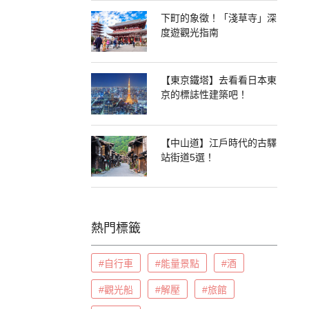
下町的象徵！「淺草寺」深
度遊觀光指南
【東京鐵塔】去看看日本東
京的標誌性建築吧！
【中山道】江戶時代的古驛
站街道5選！
熱門標籤
#自行車
#能量景點
#酒
#觀光船
#解壓
#旅館