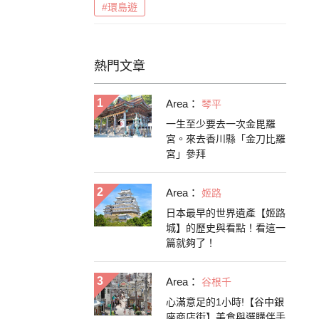
#環島遊
熱門文章
Area：
琴平
一生至少要去一次金毘羅
宮。來去香川縣「金刀比羅
宮」參拜
Area：
姬路
日本最早的世界遺產【姬路
城】的歷史與看點！看這一
篇就夠了！
Area：
谷根千
心滿意足的1小時!【谷中銀
座商店街】美食與選購伴手