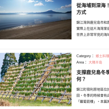
從海埔到深海
方式
錦江灣與鹿兒島市和
實際上在這片海灣里
世界上非常罕見的海
樣體驗它的魅力。
Category：
鄉土料
Area：
大隅半島
支撐鹿兒島冬
何？
錦江町宿利原地區位
田。冬季的時候會有
「蘿蔔箭樓」。本篇
您它被製作的原因。