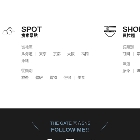
SPOT
SHO
搜索景點
買拉麵
從地區
從類別
北海道
東京
京都
大阪
福岡
訂閱
沖縄
味道
從類別
豚骨
旅遊
體驗
購物
住宿
美食
THE GATE 官方SNS
FOLLOW ME!!