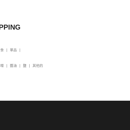
PPING
素食
單品
味噌
醬油
鹽
其他的