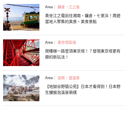
Area：
鎌倉・江之島
乘坐江之電前往湘南・鐮倉・七里浜！周遊
當地人聚集的美景・美食景點
Area：
東京塔區域
爬樓梯一路登頂東京塔！？發現東京塔更有
趣的新玩法！
Area：
滋賀・澀溫泉
【地獄谷野猿公苑】日本才看得到！日本野
生獼猴泡溫泉萌樣