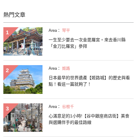
熱門文章
Area：
琴平
一生至少要去一次金毘羅宮。來去香川縣
「金刀比羅宮」參拜
Area：
姬路
日本最早的世界遺產【姬路城】的歷史與看
點！看這一篇就夠了！
Area：
谷根千
心滿意足的1小時!【谷中銀座商店街】美食
與選購伴手的最佳路線