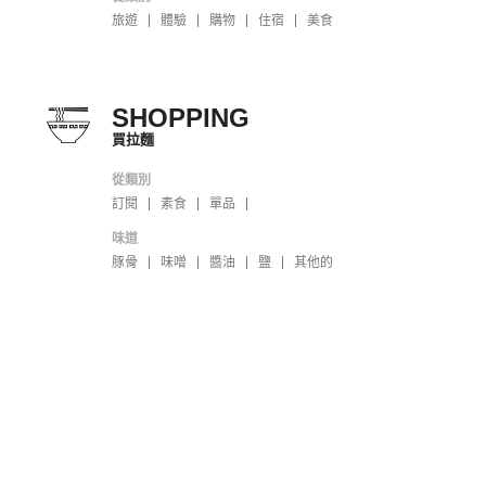
旅遊
體驗
購物
住宿
美食
SHOPPING
買拉麵
從類別
訂閱
素食
單品
味道
豚骨
味噌
醬油
鹽
其他的