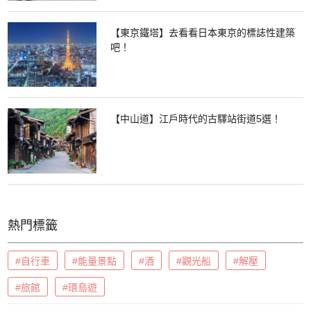
【東京鐵塔】去看看日本東京的標誌性建築
吧！
【中山道】江戶時代的古驛站街道5選！
熱門標籤
#自行車
#能量景點
#酒
#觀光船
#解壓
#旅館
#環島遊