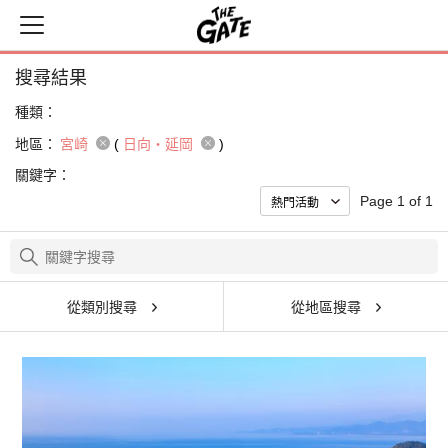
搜尋結果
種類：
地區：
宮崎
(
日向・延岡
)
關鍵字：
Page 1 of 1
從類別搜尋
從地區搜尋