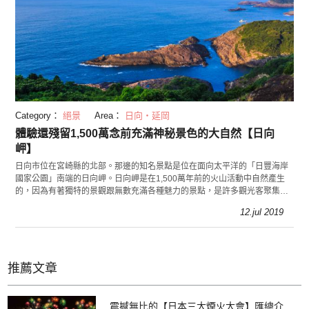
Category：
絕景
Area：
日向・延岡
體驗還殘留1,500萬念前充滿神秘景色的大自然【日向
岬】
日向市位在宮崎縣的北部。那邊的知名景點是位在面向太平洋的「日豐海岸
國家公園」南端的日向岬。日向岬是在1,500萬年前的火山活動中自然產生
的，因為有著獨特的景觀跟無數充滿各種魅力的景點，是許多觀光客聚集的
人氣景點。
12.jul 2019
推薦文章
震撼無比的【日本三大煙火大會】匯總介