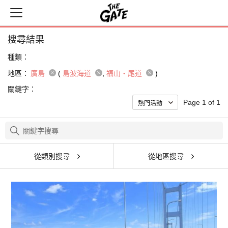
搜尋結果
種類：
地區：
廣島
(
島波海道
福山・尾道
)
關鍵字：
Page 1 of 1
從類別搜尋
從地區搜尋