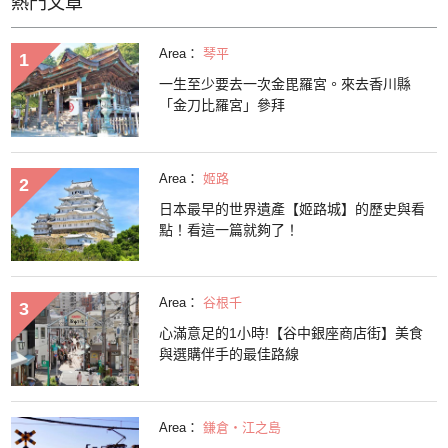
熱門文章
Area：
琴平
一生至少要去一次金毘羅宮。來去香川縣
「金刀比羅宮」參拜
Area：
姬路
日本最早的世界遺產【姬路城】的歷史與看
點！看這一篇就夠了！
Area：
谷根千
心滿意足的1小時!【谷中銀座商店街】美食
與選購伴手的最佳路線
Area：
鎌倉・江之島