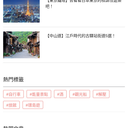
【東京鐵塔】去看看日本東京的標誌性建築
吧！
【中山道】江戶時代的古驛站街道5選！
熱門標籤
#自行車
#能量景點
#酒
#觀光船
#解壓
#旅館
#環島遊