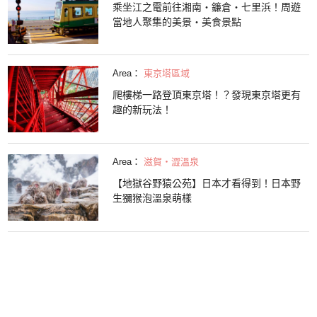
乘坐江之電前往湘南・鐮倉・七里浜！周遊
當地人聚集的美景・美食景點
Area：
東京塔區域
爬樓梯一路登頂東京塔！？發現東京塔更有
趣的新玩法！
Area：
滋賀・澀溫泉
【地獄谷野猿公苑】日本才看得到！日本野
生獼猴泡溫泉萌樣