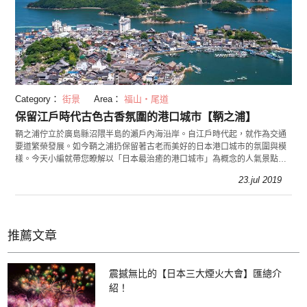
Category：
街景
Area：
福山・尾道
保留江戶時代古色古香氛圍的港口城市【鞆之浦】
鞆之浦佇立於廣島縣沼隈半島的瀨戶內海沿岸。自江戶時代起，就作為交通
要道繁榮發展。如今鞆之浦扔保留著古老而美好的日本港口城市的氛圍與模
樣。今天小編就帶您瞭解以「日本最治癒的港口城市」為概念的人氣景點鞆
之浦。
23.jul 2019
推薦文章
震撼無比的【日本三大煙火大會】匯總介
紹！