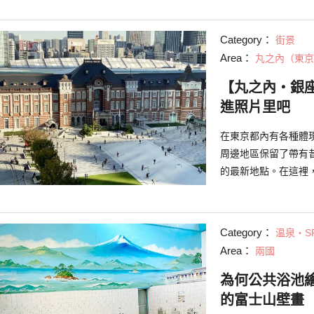
Category：
街景
Area：
丸之內（東京
【丸之內・銀
進照片里吧
在東京都內有各種體
周邊地區保留了帶有
的最新地點。在這裡
Category：
温泉・S
Area：
兩國
為何公共浴池
的富士山壁畫