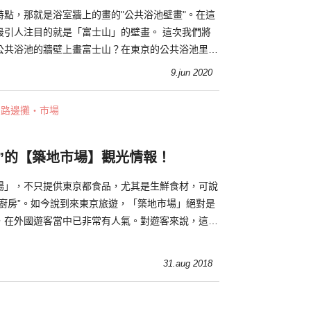
特點，那就是浴室牆上的畫的"公共浴池壁畫"。在這
最引人注目的就是「富士山」的壁畫。 這次我們將
公共浴池的牆壁上畫富士山？在東京的公共浴池里，
士山壁畫？
9.jun 2020
・路邊攤・市場
”的【築地市場】觀光情報！
場」，不只提供東京都食品，尤其是生鮮食材，可說
大廚房”。如今說到來東京旅遊，「築地市場」絕對是
，在外國遊客當中已非常有人氣。對遊客來說，這裏
各式生鮮海產，黑鮪魚的競價場面
31.aug 2018