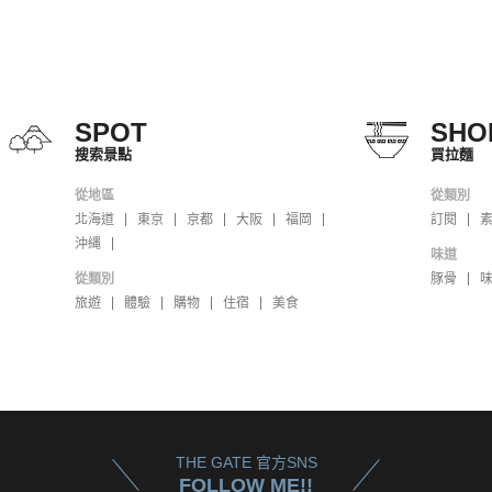
SPOT
SHO
搜索景點
買拉麵
從地區
從類別
北海道
東京
京都
大阪
福岡
訂閱
沖縄
味道
從類別
豚骨
旅遊
體驗
購物
住宿
美食
THE GATE 官方SNS
FOLLOW ME!!