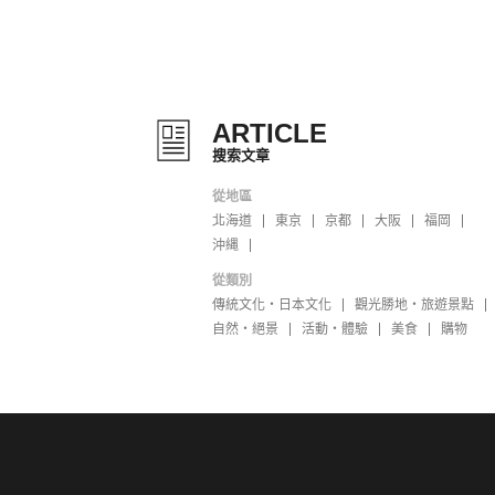
ARTICLE
搜索文章
從地區
北海道
東京
京都
大阪
福岡
沖縄
從類別
傳統文化・日本文化
觀光勝地・旅遊景點
自然・絕景
活動・體驗
美食
購物