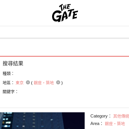
搜尋結果
種類：
地區：
東京
(
銀座・築地
)
關鍵字：
Category：
其他傳
Area：
銀座・築地