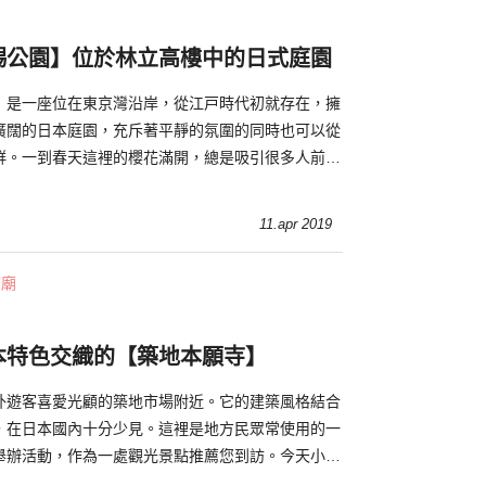
賜公園】位於林立高樓中的日式庭園
」是一座位在東京灣沿岸，從江戸時代初就存在，擁
廣闊的日本庭園，充斥著平靜的氛圍的同時也可以從
群。一到春天這裡的櫻花滿開，總是吸引很多人前來
11.apr 2019
寺廟
本特色交織的【築地本願寺】
外遊客喜愛光顧的築地市場附近。它的建築風格結合
，在日本國內十分少見。這裡是地方民眾常使用的一
舉辦活動，作為一處觀光景點推薦您到訪。今天小編
京都內時，不可錯過的築地本願寺的魅力！