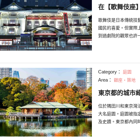
在【歌舞伎座
歌舞伎是日本傳統技
國民的喜愛。但實際
到過劇院的觀眾也許
際上還是推薦親身去
Category：
庭園
Area：
銀座・築地
東京都的城市
位於隅田川和東京灣
大名庭園。庭園被指
及史蹟。東京都內同
國也只有9處景點，