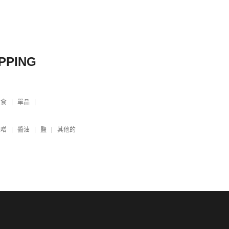
PPING
素食
單品
味噌
醬油
鹽
其他的