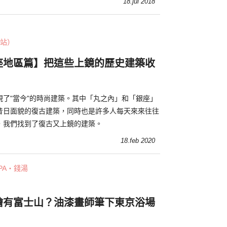
18.jul 2018
站）
座地區篇】把這些上鏡的歷史建築收
現了"當今"的時尚建築。其中「丸之內」和「銀座」
昔日面貌的復古建築，同時也是許多人每天來來往往
，我們找到了復古又上鏡的建築。
18.feb 2020
PA・錢湯
繪有富士山？油漆畫師筆下東京浴場