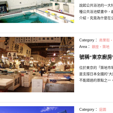
說起公共浴池的一大
種公共浴池壁畫中，
介紹，究竟為什麼在
又能看到什麼樣的富
Category：
商業街
Area：
銀座・築地
號稱“東京廚房
位於東京的「築地市
是支撐日本全國的“
不能錯過的景點之一
的魅力不只在於提供
Category：
庭園