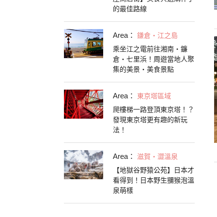
的最佳路線
Area：
鎌倉・江之島
乘坐江之電前往湘南・鐮
倉・七里浜！周遊當地人聚
集的美景・美食景點
Area：
東京塔區域
爬樓梯一路登頂東京塔！？
發現東京塔更有趣的新玩
法！
Area：
滋賀・澀溫泉
【地獄谷野猿公苑】日本才
看得到！日本野生獼猴泡溫
泉萌樣