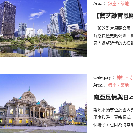
Area：
銀座・築地
【舊芝離宮恩
「舊芝離宮恩賜公園
有悠長歷史的公園。
園內遠望近代的大樓
欣賞。
Category：
神社・
Area：
銀座・築地
南亞風情與日
築地本願寺位於國內
印度和淨土真宗樣式
個場所，也因為時常
就來介紹一下遊玩東