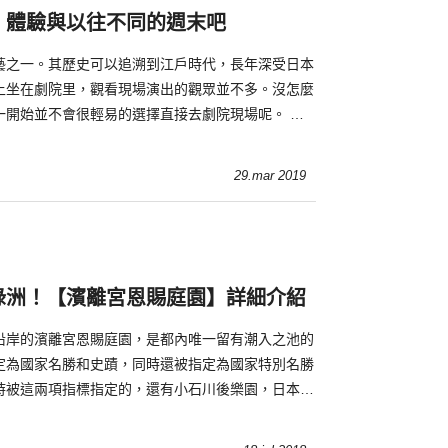
】體驗與以往不同的週末吧
藝之一。其歷史可以追溯到江戶時代，長年深受日本
上坐在劇院里，觀看現場演出的觀眾並不多。沒怎麼
一開始並不會很輕易的選擇直接去劇院現場呢。 實
劇場體驗一下的.
29.mar 2019
綠洲！【濱離宮恩賜庭園】詳細介紹
沿岸的濱離宮恩賜庭園，是都內唯一留有潮入之池的
定為國家名勝和史蹟，同時還被指定為國家特別名勝
時被這兩項指標指定的，還有小石川後樂園，日本全
可說是相當尊榮！