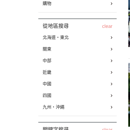
購物
從地區搜尋
clear
北海道・東北
關東
中部
近畿
中國
四國
九州・沖繩
關鍵字搜尋
clear