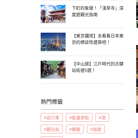
下町的象徵！「淺草寺」深
度遊觀光指南
【東京鐵塔】去看看日本東
京的標誌性建築吧！
【中山道】江戶時代的古驛
站街道5選！
熱門標籤
#自行車
#能量景點
#酒
#觀光船
#解壓
#旅館