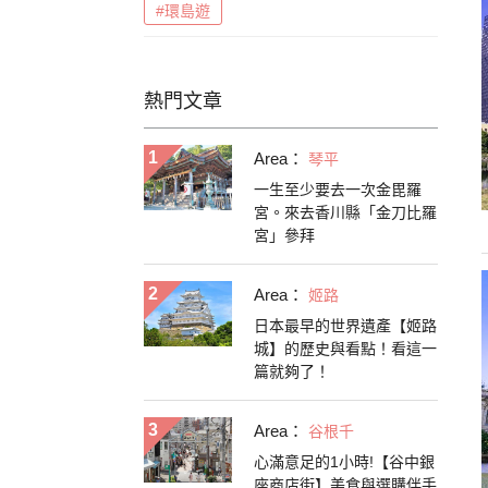
#環島遊
熱門文章
Area：
琴平
一生至少要去一次金毘羅
宮。來去香川縣「金刀比羅
宮」參拜
Area：
姬路
日本最早的世界遺產【姬路
城】的歷史與看點！看這一
篇就夠了！
Area：
谷根千
心滿意足的1小時!【谷中銀
座商店街】美食與選購伴手