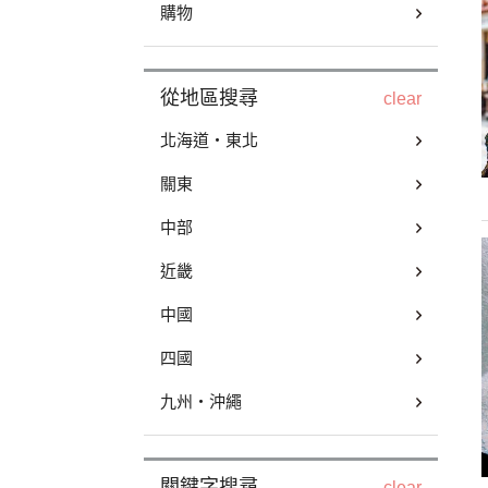
購物
從地區搜尋
clear
北海道・東北
關東
中部
近畿
中國
四國
九州・沖繩
關鍵字搜尋
clear