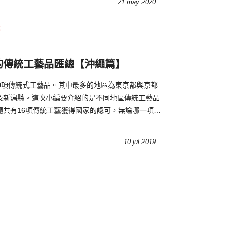
21.may 2020
藝
的傳統工藝品匯總【沖繩篇】
30項傳統式工藝品。其中最多的地區為東京都與京都
及新潟縣。這次小編要介紹的是不同地區傳統工藝品
繩共有16項傳統工藝獲得國家的認可，無論哪一項皆
有的文化及風土。
10.jul 2019