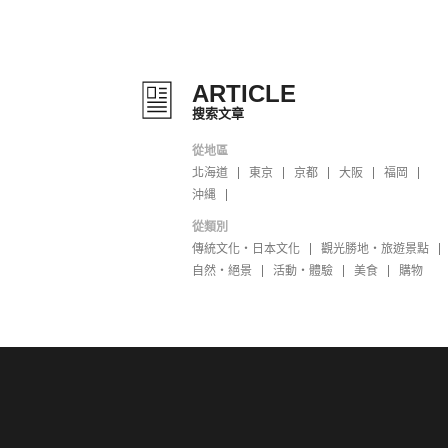
ARTICLE
搜索文章
從地區
北海道
東京
京都
大阪
福岡
沖縄
從類別
傳統文化・日本文化
觀光勝地・旅遊景點
自然・絕景
活動・體驗
美食
購物