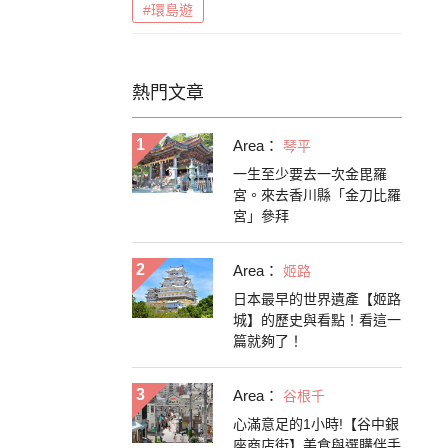
#環島遊
熱門文章
Area：
琴平
一生至少要去一次金毘羅
宮。來去香川縣「金刀比羅
宮」參拜
Area：
姬路
日本最早的世界遺產【姬路
城】的歷史與看點！看這一
篇就夠了！
Area：
谷根千
心滿意足的1小時!【谷中銀
座商店街】美食與選購伴手