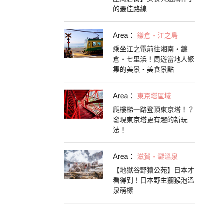
的最佳路線
Area：
鎌倉・江之島
乘坐江之電前往湘南・鐮
倉・七里浜！周遊當地人聚
集的美景・美食景點
Area：
東京塔區域
爬樓梯一路登頂東京塔！？
發現東京塔更有趣的新玩
法！
Area：
滋賀・澀溫泉
【地獄谷野猿公苑】日本才
看得到！日本野生獼猴泡溫
泉萌樣