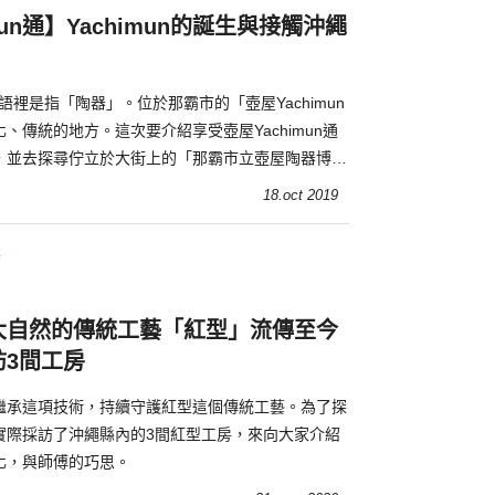
mun通】Yachimun的誕生與接觸沖繩
沖繩語裡是指「陶器」。位於那霸市的「壺屋Yachimun
、傳統的地方。這次要介紹享受壺屋Yachimun通
，並去探尋佇立於大街上的「那霸市立壺屋陶器博物
n的歷史及魅力
18.oct 2019
藝
大自然的傳統工藝「紅型」流傳至今
訪3間工房
繼承這項技術，持續守護紅型這個傳統工藝。為了探
實際採訪了沖繩縣內的3間紅型工房，來向大家介紹
化，與師傅的巧思。