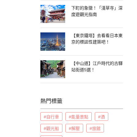
下町的象徵！「淺草寺」深
度遊觀光指南
【東京鐵塔】去看看日本東
京的標誌性建築吧！
【中山道】江戶時代的古驛
站街道5選！
熱門標籤
#自行車
#能量景點
#酒
#觀光船
#解壓
#旅館