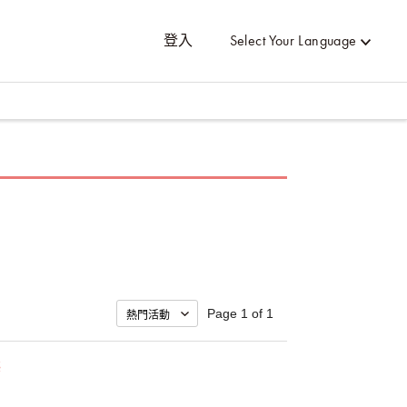
登入
Select Your Language
Page 1 of 1
藝