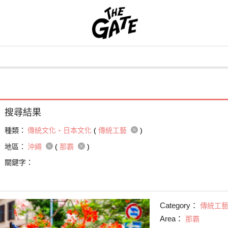
搜尋結果
種類：
傳統文化・日本文化
(
傳統工藝
)
地區：
沖繩
(
那霸
)
關鍵字：
Category：
傳統工
Area：
那霸