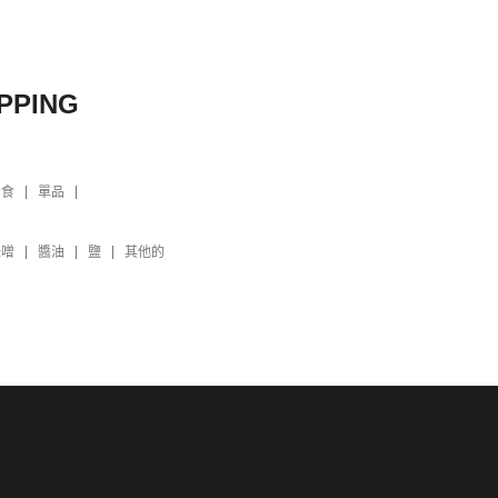
PPING
素食
單品
味噌
醬油
鹽
其他的