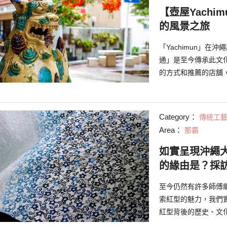
【壺屋Yachi
的風景之旅
「Yachimun」在
通」是至今傳承此文化
的方式和推薦的店舖
館」有關Yachimu
Category：
傳統工
Area：
那霸
如實呈現沖繩
的緣由是？採
至今仍然有許多師傅
索紅型的魅力，我們
紅型背後的歷史、文