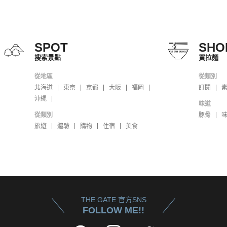
SPOT
SHO
搜索景點
買拉麵
從地區
從類別
北海道
東京
京都
大阪
福岡
訂閱
沖縄
味道
從類別
豚骨
旅遊
體驗
購物
住宿
美食
THE GATE 官方SNS
FOLLOW ME!!