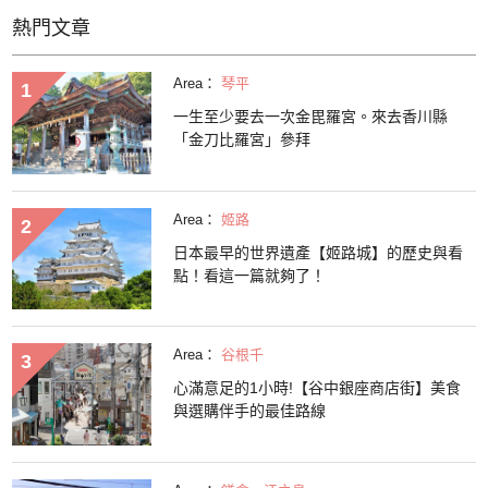
熱門文章
Area：
琴平
一生至少要去一次金毘羅宮。來去香川縣
「金刀比羅宮」參拜
Area：
姬路
日本最早的世界遺產【姬路城】的歷史與看
點！看這一篇就夠了！
Area：
谷根千
心滿意足的1小時!【谷中銀座商店街】美食
與選購伴手的最佳路線