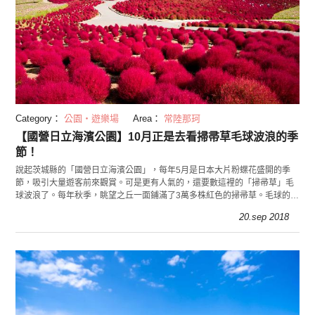
Category：
公園・遊樂場
Area：
常陸那珂
【國營日立海濱公園】10月正是去看掃帚草毛球波浪的季
節！
說起茨城縣的「國營日立海濱公園」，每年5月是日本大片粉蝶花盛開的季
節，吸引大量遊客前來觀賞。可是更有人氣的，還要數這裡的「掃帚草」毛
球波浪了。每年秋季，眺望之丘一面鋪滿了3萬多株紅色的掃帚草。毛球的外
形非常可愛，一年四季都值得觀賞。
20.sep 2018