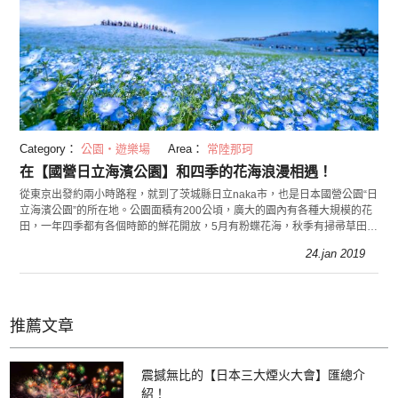
Category：
公園・遊樂場
Area：
常陸那珂
在【國營日立海濱公園】和四季的花海浪漫相遇！
從東京出發約兩小時路程，就到了茨城縣日立naka市，也是日本國營公園“日
立海濱公園”的所在地。公園面積有200公頃，廣大的園內有各種大規模的花
田，一年四季都有各個時節的鮮花開放，5月有粉蝶花海，秋季有掃帚草田，
什麼時候來訪都有美麗的花田景色可以欣賞
24.jan 2019
推薦文章
震撼無比的【日本三大煙火大會】匯總介
紹！