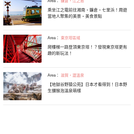
Area：
鎌倉・江之島
乘坐江之電前往湘南・鐮倉・七里浜！周遊
當地人聚集的美景・美食景點
Area：
東京塔區域
爬樓梯一路登頂東京塔！？發現東京塔更有
趣的新玩法！
Area：
滋賀・澀溫泉
【地獄谷野猿公苑】日本才看得到！日本野
生獼猴泡溫泉萌樣