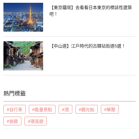
【東京鐵塔】去看看日本東京的標誌性建築
吧！
【中山道】江戶時代的古驛站街道5選！
熱門標籤
#自行車
#能量景點
#酒
#觀光船
#解壓
#旅館
#環島遊