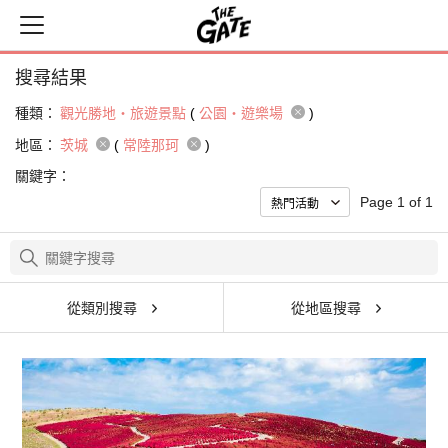
搜尋結果
種類：
觀光勝地・旅遊景點
(
公園・遊樂場
)
地區：
茨城
(
常陸那珂
)
關鍵字：
Page 1 of 1
從類別搜尋
從地區搜尋