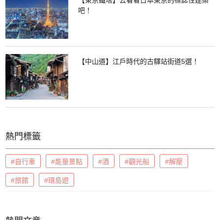
【東京鐵塔】去看看日本東京的標誌性建築
吧！
【中山道】江戶時代的古驛站街道5選！
熱門標籤
#自行車
#能量景點
#酒
#觀光船
#解壓
#旅館
#環島遊