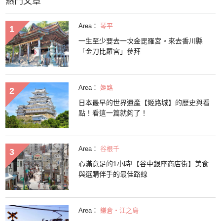
熱門文章
Area：
琴平
一生至少要去一次金毘羅宮。來去香川縣
「金刀比羅宮」參拜
Area：
姬路
日本最早的世界遺產【姬路城】的歷史與看
點！看這一篇就夠了！
Area：
谷根千
心滿意足的1小時!【谷中銀座商店街】美食
與選購伴手的最佳路線
Area：
鎌倉・江之島