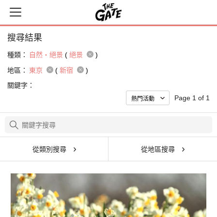
搜尋結果
種類：
自然・絕景
(
絕景
)
地區：
東京
(
新宿
)
關鍵字：
Page 1 of 1
從類別搜尋
從地區搜尋