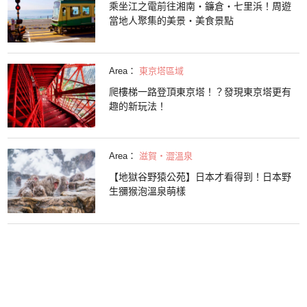
乘坐江之電前往湘南・鐮倉・七里浜！周遊
當地人聚集的美景・美食景點
Area：
東京塔區域
爬樓梯一路登頂東京塔！？發現東京塔更有
趣的新玩法！
Area：
滋賀・澀溫泉
【地獄谷野猿公苑】日本才看得到！日本野
生獼猴泡溫泉萌樣