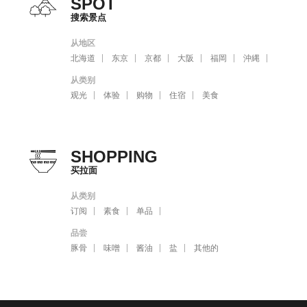
SPOT
搜索景点
从地区
北海道
东京
京都
大阪
福岡
沖縄
从类别
观光
体验
购物
住宿
美食
SHOPPING
买拉面
从类别
订阅
素食
单品
品尝
豚骨
味噌
酱油
盐
其他的