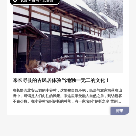
长野 < 白马・安昙野
来长野县的古民居体验当地独一无二的文化！
在长野县北安云郡的小谷村，这里被自然环抱，民居与农家散落在山
野中，可谓是人们向往的风景。来这里享受融入自然之乐，到访游客
不在少数。在小谷村名叫伊折的村落，有一家名叫“伊折之乡 雪割
草”的古民居。在这里，可以体验与本地的老人家一同收割、学习制
街景
作乡土料