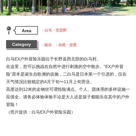
Area
白马・安昙野
Category
娱乐
自然・佳景
白马EX户外冒险乐园位于长野县西北部的白马村。

在这里，您可以挑战在自然中进行刺激的空中散步。“EX户外冒
险”原本是诞生自欧洲的设施，二白马是日本第一个引进的，仅在
天气情况比较稳定的4月下旬〜11月上旬营业。

高度达到12米的走钢丝可谓惊险满点。个人、团体用的多样设施一
应俱全。请务必体验体验不论是大人还是孩子都能乐在其中的户外
冒险！

（照片提供：白马EX户外冒险乐园）