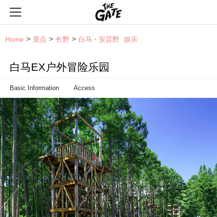
THE GATE
Home
景点
长野
白马・安昙野
娱乐
白马EX户外冒险乐园
Basic Information
Access