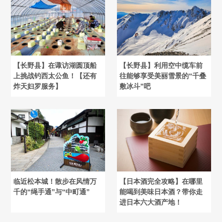
【长野县】在诹访湖圆顶船
【长野县】利用空中缆车前
上挑战钓西太公鱼！【还有
往能够享受美丽雪景的“千叠
炸天妇罗服务】
敷冰斗”吧
临近松本城！散步在风情万
【日本酒完全攻略】在哪里
千的“绳手通”与“中町通”
能喝到美味日本酒？带你走
进日本六大酒产地！