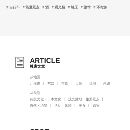
自行车
能量景点
酒
观光船
解压
旅馆
环岛游
ARTICLE
搜索文章
从地区
北海道
东京
京都
大阪
福岡
沖縄
从类别
传统文化・日本文化
观光胜地・旅游景点
自然・绝景
活动・体验
美食
购物