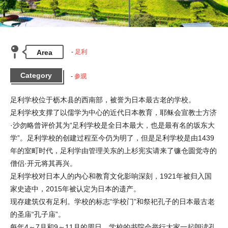
Area
足利
Category
参观
足利学校位于枥木县的西南部，被誉为日本最古老的学校。

足利学校支撑了以儒学为中心的近代日本教育，耶稣会宣教士方济
·沙勿略曾评价其为“足利学校是全日本最大，也是最有名的坂东大
学”。足利学校的创建过程至今仍为明了，但是足利学校是由1439
年的室町时代，足利学由管理关东的上杉宪实请来了镰仓圆觉寺的
僧侣·开元将其再兴。

足利学校对日本人的内心和教育文化影响深刻，1921年被归入国
家史迹中，2015年被认定为日本的遗产。

现存建筑仅有足利。学校的标志“学校门”和祭祀孔子的日本最古老
的圣庙“孔子庙”。

每年4～7月和9～11月的周日，学校的书院会举行大家一起朗读孔