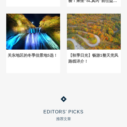
验！乘坐“SL真冈”前往益子
烧之旅
关东地区的冬季佳景地5选！
【秋季日光】畅游1整天兜风
路线详介！
EDITORS' PICKS
推荐文章