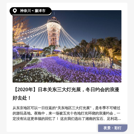
神奈川 < 藤泽市
【2020年】日本关东三大灯光展，冬日约会的浪漫
好去处！
从东京地区可以一日往返的“关东地区三大灯光展”，是冬季不可错过
的游玩圣地。夜晚中，来一场被五光十色地灯光环绕的浪漫约会，一
定没有比这更幸福的回忆了！ 这次我们选出了湘南的宝石、足利花卉
公园、相模湖灯光秀，接下来将为您详细介绍它们的特色与看点。
夜景・彩灯