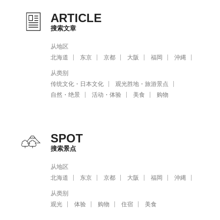
ARTICLE
搜索文章
从地区
北海道
东京
京都
大阪
福岡
沖縄
从类别
传统文化・日本文化
观光胜地・旅游景点
自然・绝景
活动・体验
美食
购物
SPOT
搜索景点
从地区
北海道
东京
京都
大阪
福岡
沖縄
从类别
观光
体验
购物
住宿
美食