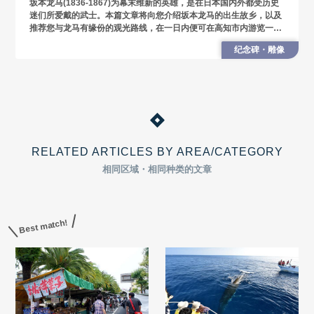
坂本龙马(1836-1867)为幕末维新的英雄，是在日本国内外都受历史
迷们所爱戴的武士。本篇文章将向您介绍坂本龙马的出生故乡，以及
推荐您与龙马有缘份的观光路线，在一日内便可在高知市内游览一
圈。
纪念碑・雕像
RELATED ARTICLES BY AREA/CATEGORY
相同区域・相同种类的文章
Best match!