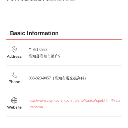
Basic Information
〒781-0262 

Address
高知县高知市浦户9
088-823-9457（高知市观光振兴科）
Phone
http://www.city.kochi.kochi.jp/site/kanko/spot.html#kats
Website
urahama