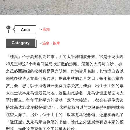
Area
高知
Category
温泉・按摩
「桂浜」位于高知县高知市，面向太平洋铺展开来。它是于龙头岬
和龙王岬这2个岬角间呈弓状扩散的沙滩。湛蓝的大海与白沙，加
之茂盛而碧绿的松树真是风光明媚。作为赏月名胜，其情境自古以
来就多被诗人文豪们所吟诵。据说中秋的名月之日，每年都会举办
赏月会，您可以于海边摊开美食并享受赏月佳酒。出生于土佐的幕
末志士坂本龙马也最爱此地，这里由此扬名，龙马像也正是面向太
平洋而立。每年于此举办的活动「龙马大接近」，都会在铜像旁边
搭建高达13米的楼塔展望台，这样您就可以与龙马保持相同视线来
眺望大海了。另外，位于山手的「坂本龙马纪念馆」还忠实再现了
「近江屋」及龙马亲自执笔的书信，除此之外还展示有坂本家的模
型等，为此这里聚集了全国的坂本粉丝。