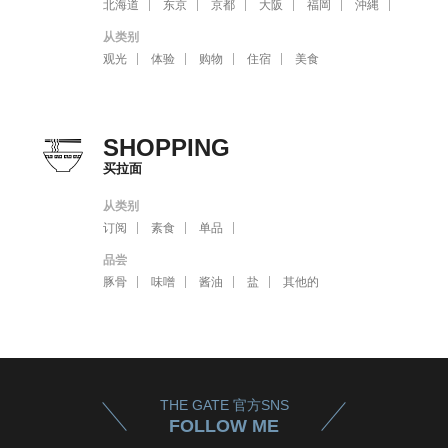
北海道
东京
京都
大阪
福岡
沖縄
从类别
观光
体验
购物
住宿
美食
SHOPPING
买拉面
从类别
订阅
素食
单品
品尝
豚骨
味噌
酱油
盐
其他的
THE GATE 官方SNS
FOLLOW ME