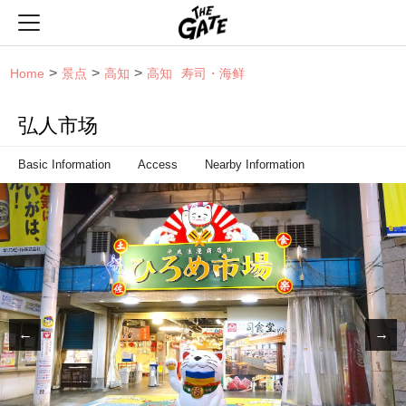
THE GATE
Home
景点
高知
高知
寿司・海鲜
弘人市场
Basic Information
Access
Nearby Information