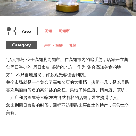
Area
高知
高知市
Category
寿司・海鲜
礼物
“弘人市场”位于高知县高知市。在高知市内的追手筋，店家开在离
每周日举办的“周日市集”很近的地方，作为“集合高知美食的地
方”，不只当地居民，许多观光客也会到访。

整个市场就是一个集合了高知名店的大排档，热闹非凡，是以县民
喜欢喝酒而闻名的高知县的象征。集结了鲜鱼店、精肉店、茶坊、
土产店和居酒屋等70家左右各式各样的店铺，常常挤满了人。

您来到周日市集的时候，回程不妨顺路来买点土佐特产，尝尝土佐
美食。