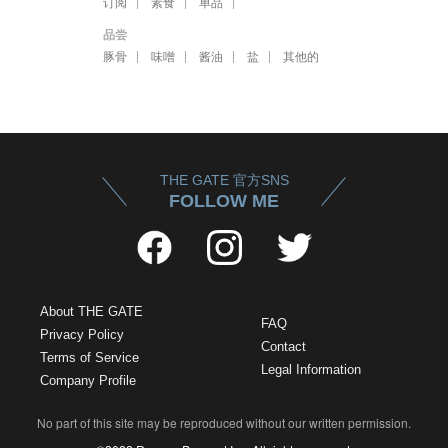
订阅
素食
单品
品尝
豚骨
味噌
酱油
盐
其他的
THE GATE 官方SNS
FOLLOW ME
About THE GATE
FAQ
Privacy Policy
Contact
Terms of Service
Legal Information
Company Profile
No part of this site may be reproduced without our written permission.