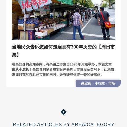
当地民众告诉您如何走遍拥有300年历史的【周日市
集】
在高知县的高知市内，有条路边市集自1690年开始举办，本篇文章
由从小成长于高知县的笔者在实际体验周日市集后亲自写下，让您知
道如何在尽兴逛完市集的同时，还有哪些值得一去的好摊商。
商业街・小吃摊・市场
RELATED ARTICLES BY AREA/CATEGORY