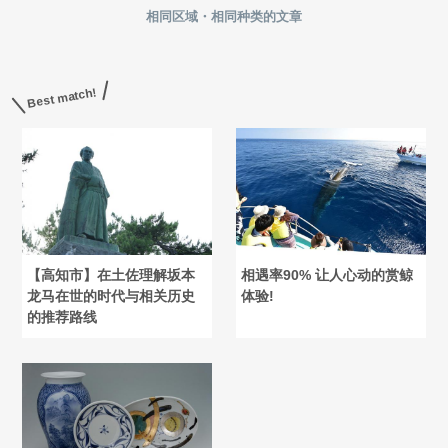
相同区域・相同种类的文章
Best match!
【高知市】在土佐理解坂本
相遇率90% 让人心动的赏鲸
龙马在世的时代与相关历史
体验!
的推荐路线