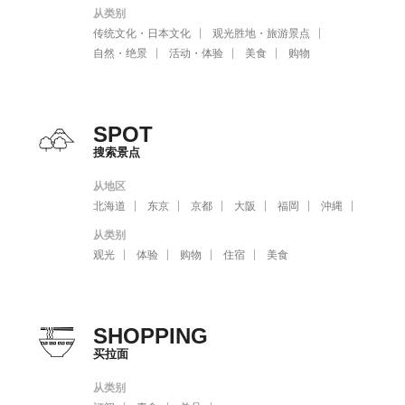
从类别
传统文化・日本文化
观光胜地・旅游景点
自然・绝景
活动・体验
美食
购物
SPOT
搜索景点
从地区
北海道
东京
京都
大阪
福岡
沖縄
从类别
观光
体验
购物
住宿
美食
SHOPPING
买拉面
从类别