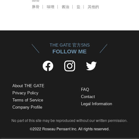
品尝
豚骨
味噌
酱油
盐
其他的
THE GATE 官方SNS
FOLLOW ME
About THE GATE
FAQ
Privacy Policy
Contact
Terms of Service
Legal Information
Company Profile
No part of this site may be reproduced without our written permission.
©2022 Roseau Pensant Inc. All rights reserved.