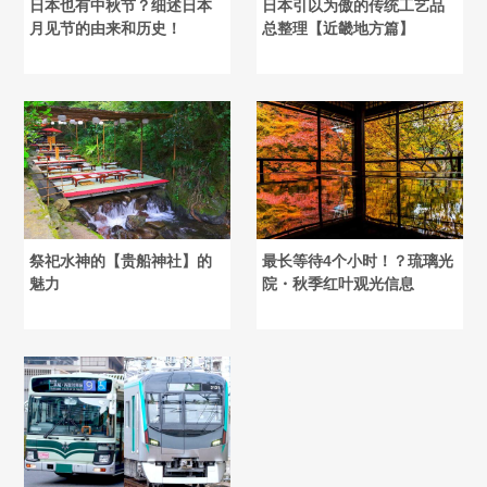
日本也有中秋节？细述日本
日本引以为傲的传统工艺品
月见节的由来和历史！
总整理【近畿地方篇】
祭祀水神的【贵船神社】的
最长等待4个小时！？琉璃光
魅力
院・秋季红叶观光信息