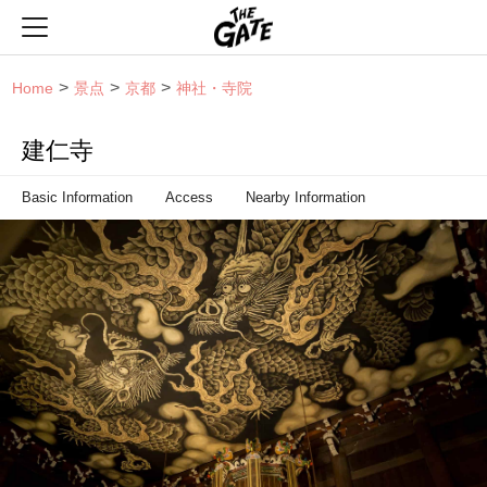
THE GATE
Home
景点
京都
神社・寺院
建仁寺
Basic Information
Access
Nearby Information