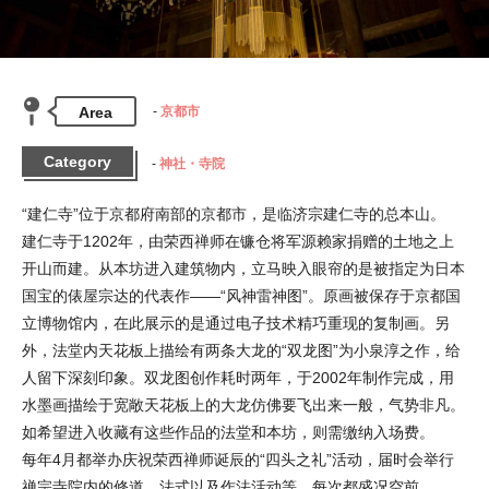
Area
京都市
Category
神社・寺院
“建仁寺”位于京都府南部的京都市，是临济宗建仁寺的总本山。

建仁寺于1202年，由荣西禅师在镰仓将军源赖家捐赠的土地之上
开山而建。从本坊进入建筑物内，立马映入眼帘的是被指定为日本
国宝的俵屋宗达的代表作——“风神雷神图”。原画被保存于京都国
立博物馆内，在此展示的是通过电子技术精巧重现的复制画。另
外，法堂内天花板上描绘有两条大龙的“双龙图”为小泉淳之作，给
人留下深刻印象。双龙图创作耗时两年，于2002年制作完成，用
水墨画描绘于宽敞天花板上的大龙仿佛要飞出来一般，气势非凡。
如希望进入收藏有这些作品的法堂和本坊，则需缴纳入场费。

每年4月都举办庆祝荣西禅师诞辰的“四头之礼”活动，届时会举行
禅宗寺院内的修道、法式以及作法活动等，每次都盛况空前，