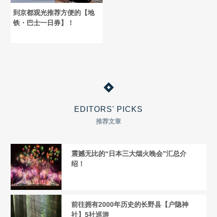
到京都观光推荐方便的【地
铁・巴士一日券】！
EDITORS' PICKS
推荐文章
震撼无比的“日本三大烟火晚会”汇总介
绍！
前往拥有2000年历史的长野县【户隐神
社】5社巡游