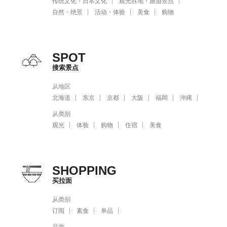
传统文化・日本文化
观光胜地・旅游景点
自然・绝景
活动・体验
美食
购物
SPOT
搜索景点
从地区
北海道
东京
京都
大阪
福岡
沖縄
从类别
观光
体验
购物
住宿
美食
SHOPPING
买拉面
从类别
订阅
素食
单品