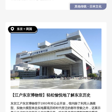
其他传统・日本文化
东京 < 两国
【江户东京博物馆】轻松愉悦地了解东京历史
东京江户东京博物馆于1993年对公众开放，馆内除了利用人偶模
型、实物大模型来忠实地重现历经时代变迁的都市变貌之外，还展示