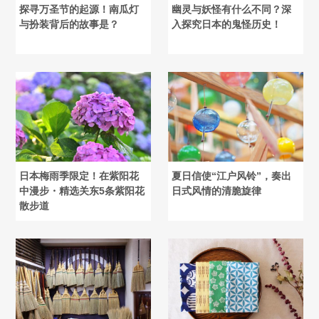
探寻万圣节的起源！南瓜灯
幽灵与妖怪有什么不同？深
与扮装背后的故事是？
入探究日本的鬼怪历史！
日本梅雨季限定！在紫阳花
夏日信使“江户风铃”，奏出
中漫步・精选关东5条紫阳花
日式风情的清脆旋律
散步道