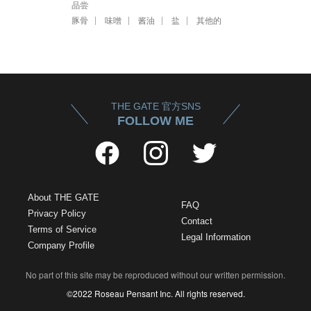
品尝
豚骨
味噌
酱油
盐
其他的
THE GATE 官方SNS
FOLLOW ME
About THE GATE
FAQ
Privacy Policy
Contact
Terms of Service
Legal Information
Company Profile
No part of this site may be reproduced without our written permission.
©2022 Roseau Pensant Inc. All rights reserved.