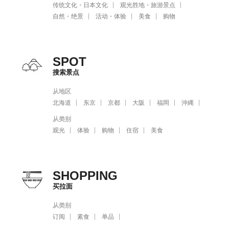
传统文化・日本文化
观光胜地・旅游景点
自然・绝景
活动・体验
美食
购物
SPOT
搜索景点
从地区
北海道
东京
京都
大阪
福岡
沖縄
从类别
观光
体验
购物
住宿
美食
SHOPPING
买拉面
从类别
订阅
素食
单品