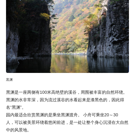
黒渊
黑渊是一座两侧有100米高绝壁的溪谷，周围被丰富的自然环绕。
黑渊的水非常深，因为流过溪谷的水看起来是漆黑色的，因此得
名“黑渊”。
园内最适合欣赏黑渊的是乘坐黑渊渡舟。 小舟可乘坐20～30
人，可以被美景环绕着悠闲前进，是一处让整个身心沉浸在大自然
中的风景地。