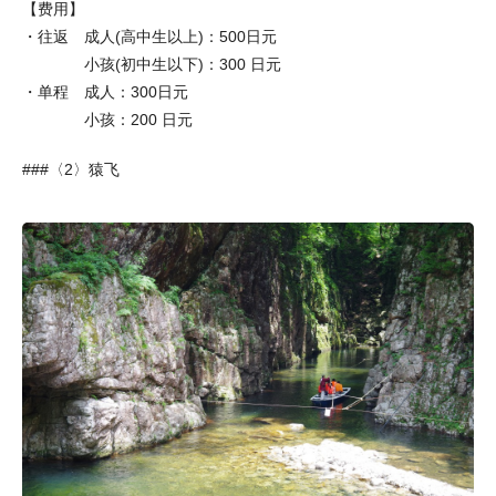
【费用】
・往返 成人(高中生以上)：500日元
小孩(初中生以下)：300 日元
・单程 成人：300日元
小孩：200 日元
###〈2〉猿飞