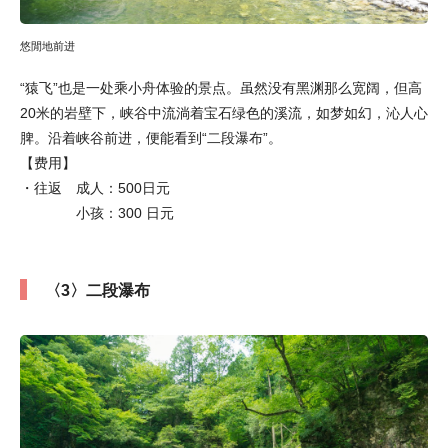
悠閒地前进
“猿飞”也是一处乘小舟体验的景点。虽然没有黑渊那么宽阔，但高
20米的岩壁下，峡谷中流淌着宝石绿色的溪流，如梦如幻，沁人心
脾。沿着峡谷前进，便能看到“二段瀑布”。
【费用】
・往返 成人：500日元
小孩：300 日元
〈3〉二段瀑布