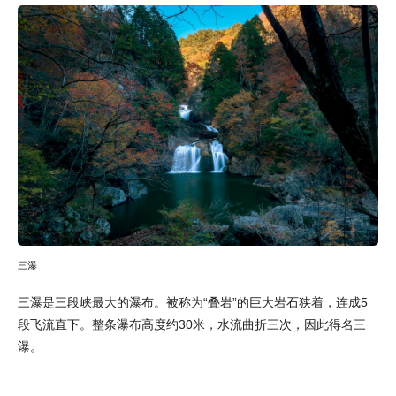
三瀑
三瀑是三段峡最大的瀑布。被称为“叠岩”的巨大岩石狭着，连成5
段飞流直下。整条瀑布高度约30米，水流曲折三次，因此得名三
瀑。