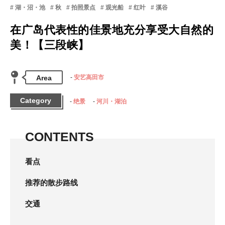
湖・沼・池
秋
拍照景点
观光船
红叶
溪谷
在广岛代表性的佳景地充分享受大自然的
美！【三段峡】
Area
安艺高田市
Category
绝景
河川・湖泊
CONTENTS
看点
推荐的散步路线
交通