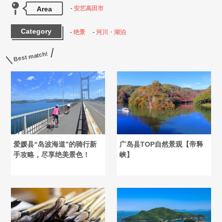
Area
安艺高田市
Category
绝景
河川・湖泊
Best match!
爱媛县“岛波海道”的骑行新
广岛县TOP自然景观【帝释
手攻略，尽享绝美景色！
峡】