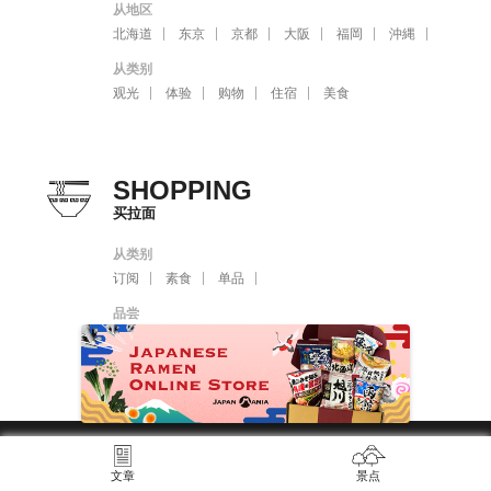
从地区
北海道
东京
京都
大阪
福岡
沖縄
从类别
观光
体验
购物
住宿
美食
SHOPPING
买拉面
从类别
订阅
素食
单品
品尝
豚骨
味噌
酱油
盐
其他的
THE GATE 官方SNS
文章
景点