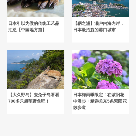
日本引以为傲的传统工艺品
【鞆之浦】濑户内海内岸，
汇总【中国地方篇】
日本最治愈的港口城市
【大久野岛】去兔子岛看看
日本梅雨季限定！在紫阳花
700多只超萌野兔吧！
中漫步・精选关东5条紫阳花
散步道