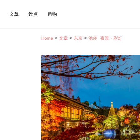
文章
景点
购物
Home
文章
东京
池袋
夜景・彩灯