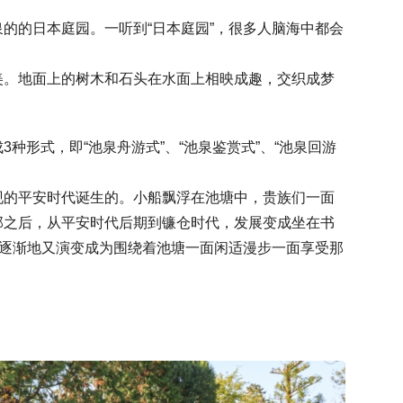
的的日本庭园。一听到“日本庭园”，很多人脑海中都会
美。地面上的树木和石头在水面上相映成趣，交织成梦
种形式，即“池泉舟游式”、“池泉鉴赏式”、“池泉回游
现的平安时代诞生的。小船飘浮在池塘中，贵族们一面
那之后，从平安时代后期到镰仓时代，发展变成坐在书
。逐渐地又演变成为围绕着池塘一面闲适漫步一面享受那