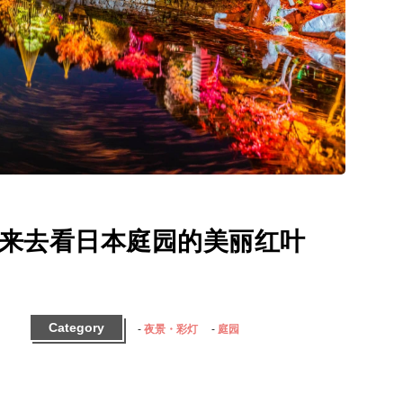
来去看日本庭园的美丽红叶
Category
夜景・彩灯
庭园