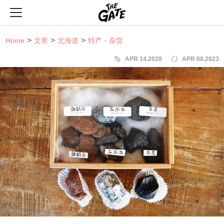
THE GATE
Home
文章
北海道
特产・杂货
APR 14.2020
APR 08.2023