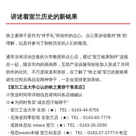
讲述着室兰历史的新铭果
铁之素饼干是作为“伴手礼”而创作的点心。点心里浓缩着对“铁”的
理解，以及对参与了制铁历史的人们的敬意。
通常没有活动交集的大学教授和点心店，通过“室兰铭果制作”连接
在一起，随后市内的插画师，互助产业设施等纷纷加入形成了共同
协作的社区。不只是味道和形状，在了解了“铁之城”室兰的新铭果
诞生过程后再品尝两种饼干，一定会觉得更加美味。
【室兰工业大学公认的铁之素饼干售卖店】
※营业时间等详细信息请询问各店铺确认
※★为同时售卖“成吉思汗锅饼干”
・室兰工业大学 生协（★） TEL：0143-44-8755
・北海道四季彩馆 东室兰店（★）TEL：0143-83-7779
・道路休息站 mitara 室兰（★）TEL：0143-26-2030
・母恋meshi本铺 室兰站卖店（★） TEL：0143-27-2777※有定