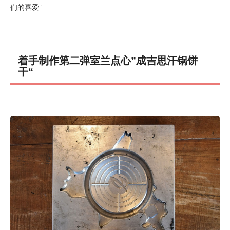
们的喜爱”
着手制作第二弹室兰点心”成吉思汗锅饼
干“