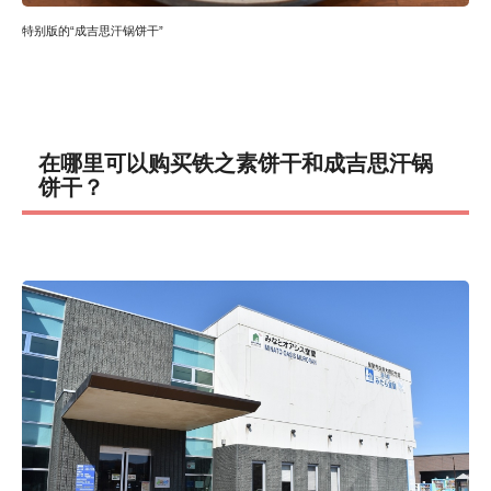
特别版的“成吉思汗锅饼干”
在哪里可以购买铁之素饼干和成吉思汗锅
饼干？