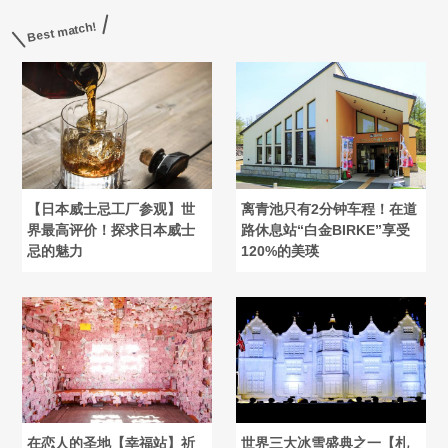
Best match!
【日本威士忌工厂参观】世
离青池只有2分钟车程！在道
界最高评价！探求日本威士
路休息站“白金BIRKE”享受
忌的魅力
120%的美瑛
在恋人的圣地【幸福站】祈
世界三大冰雪盛典之一【札