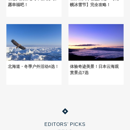
愿幸福吧！
幌冰雪节】完全攻略！
北海道・冬季户外活动4选！
体验奇迹美景！日本云海观
赏景点7选
EDITORS' PICKS