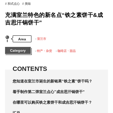
和式点心
美味
充满室兰特色的新名点“铁之素饼干&成
吉思汗锅饼干”
Area
室兰市
Category
特产・杂货
咖啡店・甜品
CONTENTS
您知道在室兰市诞生的新铭果“铁之素”饼干吗？
着手制作第二弹室兰点心”成吉思汗锅饼干“
在哪里可以购买铁之素饼干和成吉思汗锅饼干？
汇总