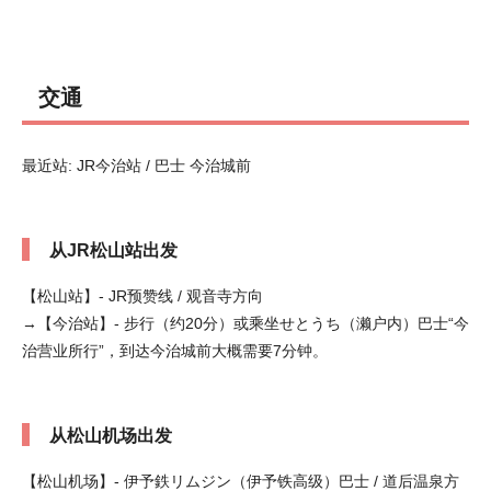
交通
最近站: JR今治站 / 巴士 今治城前
从JR松山站出发
【松山站】- JR预赞线 / 观音寺方向
→【今治站】- 步行（约20分）或乘坐せとうち（濑户内）巴士“今
治营业所行”，到达今治城前大概需要7分钟。
从松山机场出发
【松山机场】- 伊予鉄リムジン（伊予铁高级）巴士 / 道后温泉方