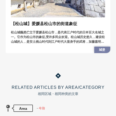
【松山城】爱媛县松山市的街道象征
松山城巍然伫立于爱媛县松山市，是代表江户时代的日本百大名城之
一。它作为松山市的象征,受许多民众欢迎。松山城历史悠久，建设松
山城的人，是安土桃山时代到江户时代大显身手的武将，加藤嘉明。
在贱岳合战中成名，跟加藤清正，福岛正则并列，是“七只枪“中的一
城堡
人。
RELATED ARTICLES BY AREA/CATEGORY
相同区域・相同种类的文章
Area
今治