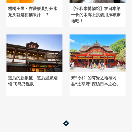
柑橘王国・在爱媛县打开水
【宇和米博物馆】在日本第
龙头就是柑橘果汁！？
一长的木廊上挑战用抹布擦
地吧！
道后的新象征－道后温泉别
来“令和”的有缘之地福冈
馆 飞鸟乃温泉
县“太宰府”探访日本之心。