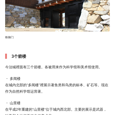
铁御门
3个箭楼
今治城裡面有三个箭楼。各被用来作为科学馆和美术馆使用。
・ 多闻楼
在城内北部的“多闻楼”裡展示著鱼类和鸟类的标本、矿石等。现在
作为自然科学馆运营著。
・ 山里楼
在平成2年重建的“山里楼“位于城内西北部。主要的展示是武器，