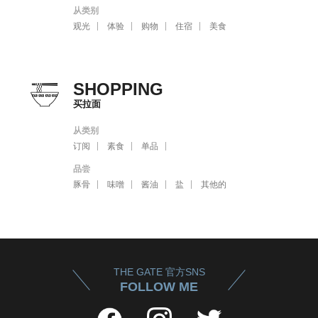
从类别
观光
体验
购物
住宿
美食
SHOPPING
买拉面
从类别
订阅
素食
单品
品尝
豚骨
味噌
酱油
盐
其他的
THE GATE 官方SNS
FOLLOW ME