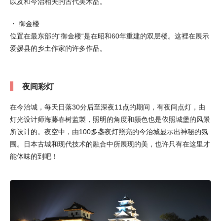
以及和今治相关的古代美术品。
・ 御金楼
位置在最东部的“御金楼“是在昭和60年重建的双层楼。这裡在展示
爱媛县的乡土作家的许多作品。
夜间彩灯
在今治城，每天日落30分后至深夜11点的期间，有夜间点灯，由
灯光设计师海藤春树监製，照明的角度和颜色也是依照城堡的风景
所设计的。夜空中，由100多盏夜灯照亮的今治城显示出神秘的氛
围。日本古城和现代技术的融合中所展现的美，也许只有在这里才
能体味的到吧！