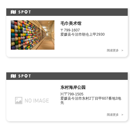
SP
T
毛巾美术馆
〒799-1607

爱媛县今治市朝仓上甲2930
阅读更多
SP
T
东村海岸公园
〒799-1505 

爱媛县今治市东村2丁目甲607番地3地
先
阅读更多