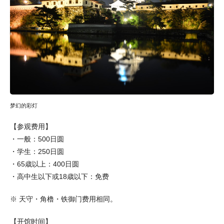
梦幻的彩灯
【参观费用】
・一般：500日圆
・学生：250日圆
・65歳以上：400日圆
・高中生以下或18歳以下：免费
※ 天守・角橹・铁御门费用相同。
【开馆时间】