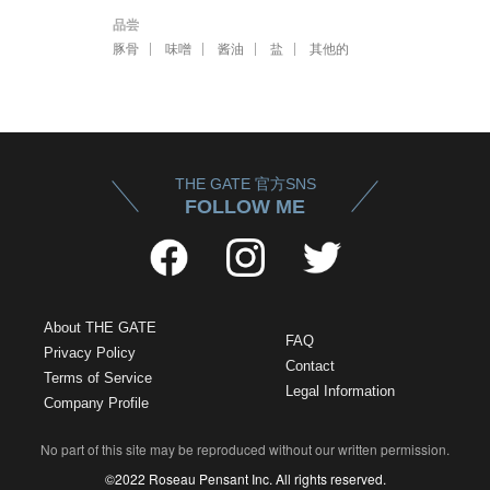
品尝
豚骨
味噌
酱油
盐
其他的
THE GATE 官方SNS
FOLLOW ME
About THE GATE
FAQ
Privacy Policy
Contact
Terms of Service
Legal Information
Company Profile
No part of this site may be reproduced without our written permission.
©2022 Roseau Pensant Inc. All rights reserved.