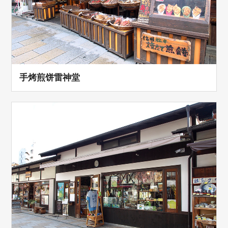
手烤煎饼雷神堂