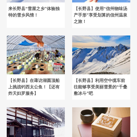
来长野县“雪屋之乡”体验独
【长野县】使用“信州物味汤
特的雪乡风情！
产手形”享受划算的信州温泉
之旅！
【长野县】在诹访湖圆顶船
【长野县】利用空中缆车前
上挑战钓西太公鱼！【还有
往能够享受美丽雪景的“千叠
炸天妇罗服务】
敷冰斗”吧