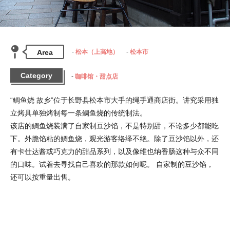
Area
松本（上高地）
松本市
Category
咖啡馆・甜点店
“鲷鱼烧 故乡”位于长野县松本市大手的绳手通商店街。讲究采用独
立烤具单独烤制每一条鲷鱼烧的传统制法。

该店的鲷鱼烧装满了自家制豆沙馅，不是特别甜，不论多少都能吃
下。外脆馅粘的鲷鱼烧，观光游客络绎不绝。除了豆沙馅以外，还
有卡仕达酱或巧克力的甜品系列，以及像维也纳香肠这种与众不同
的口味。试着去寻找自己喜欢的那款如何呢。 自家制的豆沙馅，
还可以按重量出售。