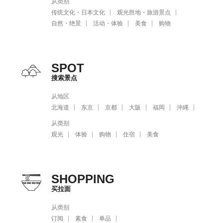
从类别
传统文化・日本文化
观光胜地・旅游景点
自然・绝景
活动・体验
美食
购物
SPOT
搜索景点
从地区
北海道
东京
京都
大阪
福岡
沖縄
从类别
观光
体验
购物
住宿
美食
SHOPPING
买拉面
从类别
订阅
素食
单品