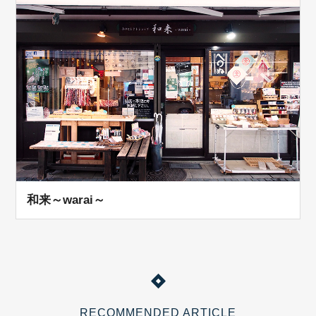
和来～warai～
RECOMMENDED ARTICLE