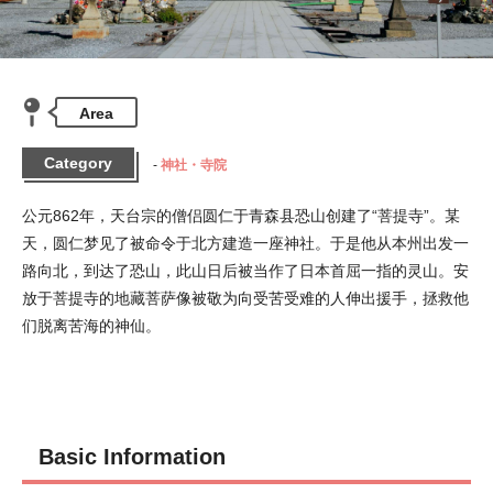
Area
Category
神社・寺院
公元862年，天台宗的僧侣圆仁于青森县恐山创建了“菩提寺”。某
天，圆仁梦见了被命令于北方建造一座神社。于是他从本州出发一
路向北，到达了恐山，此山日后被当作了日本首屈一指的灵山。安
放于菩提寺的地藏菩萨像被敬为向受苦受难的人伸出援手，拯救他
们脱离苦海的神仙。
Basic Information