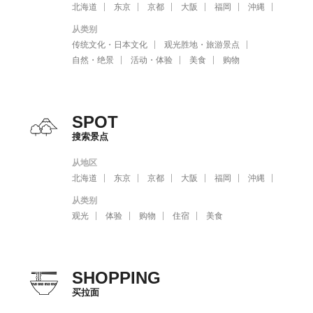
北海道
东京
京都
大阪
福岡
沖縄
从类别
传统文化・日本文化
观光胜地・旅游景点
自然・绝景
活动・体验
美食
购物
SPOT
搜索景点
从地区
北海道
东京
京都
大阪
福岡
沖縄
从类别
观光
体验
购物
住宿
美食
SHOPPING
买拉面