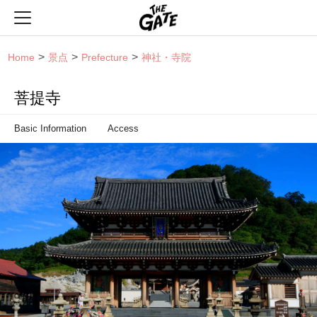
THE GATE
Home
景点
Prefecture
神社・寺院
菩提寺
Basic Information
Access