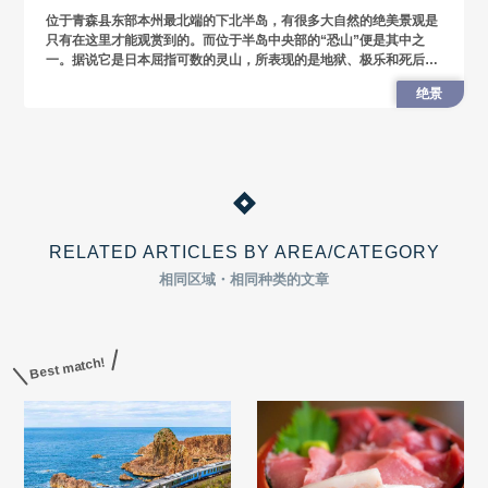
位于青森县东部本州最北端的下北半岛，有很多大自然的绝美景观是
只有在这里才能观赏到的。而位于半岛中央部的“恐山”便是其中之
一。据说它是日本屈指可数的灵山，所表现的是地狱、极乐和死后的
世界。这次就介绍一下这座虽带有奇异色彩，但却能给人带来大自然
绝景
绝美景观
RELATED ARTICLES BY AREA/CATEGORY
相同区域・相同种类的文章
Best match!