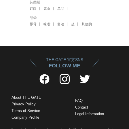
从类别
订阅
素食
单品
品尝
豚骨
味噌
酱油
盐
其他的
THE GATE 官方SNS
FOLLOW ME
About THE GATE
FAQ
Privacy Policy
Contact
Terms of Service
Legal Information
Company Profile