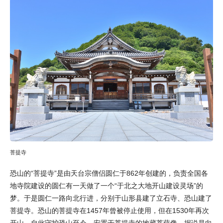
菩提寺
恐山的“菩提寺”是由天台宗僧侣圆仁于862年创建的，负责全国各
地寺院建设的圆仁有一天做了一个“于北之大地开山建设灵场”的
梦。于是圆仁一路向北行进，分别于山形县建了立石寺、恐山建了
菩提寺。恐山的菩提寺在1457年曾被停止使用，但在1530年再次
开山，自此守护恐山至今。安置于菩提寺的地藏菩萨像，据说是向