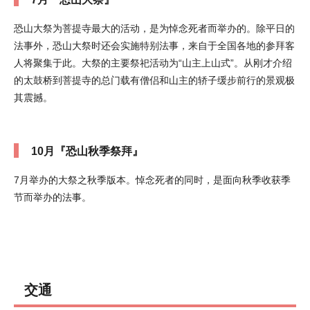
恐山大祭为菩提寺最大的活动，是为悼念死者而举办的。除平日的
法事外，恐山大祭时还会实施特别法事，来自于全国各地的参拜客
人将聚集于此。大祭的主要祭祀活动为“山主上山式”。从刚才介绍
的太鼓桥到菩提寺的总门载有僧侣和山主的轿子缓步前行的景观极
其震撼。
10月『恐山秋季祭拜』
7月举办的大祭之秋季版本。悼念死者的同时，是面向秋季收获季
节而举办的法事。
交通