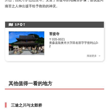
痛苦之人伸出援手给予救助的神灵。
SP
T
菩提寺
〒035-0021

青森县陆奥市大字田名部字宇曾利山3-
2
阅读更多
其他值得一看的地方
三途之川与太鼓桥