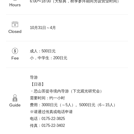
6:00〜18:00（大祭典，秋季参拜期间另设营业时间）
Hours
10月31日～4月
Closed
成人：500日元

Fee
小，中学生：200日元
导游

【日语】

・恐山菩提寺境内导游（下北观光研究会）

需要时间：约一小时

Guide
费用：3000日元（～5人）。5000日元（6～15人）

※请通过传真或电话申请

电话：0175-22-3825

传真：0175-22-3402