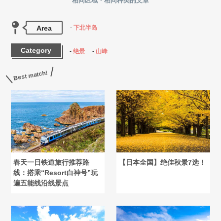
相同区域・相同种类的文章
Area
下北半岛
Category
绝景
山峰
Best match!
春天一日铁道旅行推荐路
【日本全国】绝佳秋景7选！
线：搭乘“Resort白神号”玩
遍五能线沿线景点