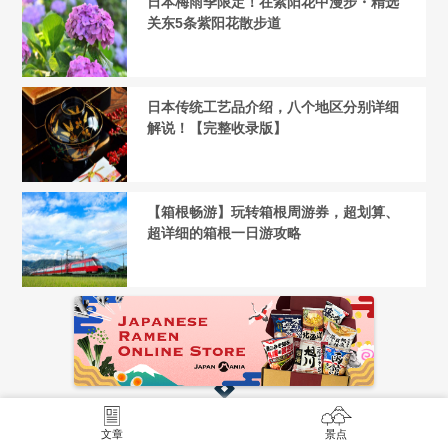
日本梅雨季限定！在紫阳花中漫步・精选
关东5条紫阳花散步道
日本传统工艺品介绍，八个地区分别详细
解说！【完整收录版】
【箱根畅游】玩转箱根周游券，超划算、
超详细的箱根一日游攻略
ARTICLE RANKING
文章
景点