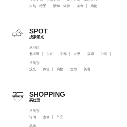
自然・绝景
活动・体验
美食
购物
SPOT
搜索景点
从地区
北海道
东京
京都
大阪
福岡
沖縄
从类别
观光
体验
购物
住宿
美食
SHOPPING
买拉面
从类别
订阅
素食
单品
品尝