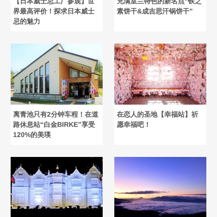
【日本威士忌工厂参观】世
充满室兰特色的新名点“铁之
界最高评价！探求日本威士
素饼干&成吉思汗锅饼干”
忌的魅力
离青池只有2分钟车程！在道
在恋人的圣地【幸福站】祈
路休息站“白金BIRKE”享受
愿幸福吧！
120%的美瑛