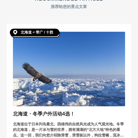
推荐给您的景点文章
北海道 < 带广 / 十胜
北海道・冬季户外活动4选！
北海道位于日本列岛最北。因雄伟的自然风光成为人气观光地。冬季
的北海道，是一片冰与雪的世界，拥有满满的“北方大地”特色的看
点。这一回，我们向您介绍除滑雪，滑雪板以外，狗拉雪橇，流冰破