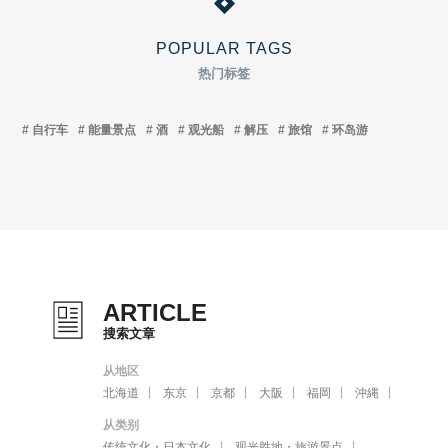
POPULAR TAGS
热门标签
自行车
能量景点
酒
观光船
解压
旅馆
环岛游
ARTICLE
搜索文章
从地区
北海道
东京
京都
大阪
福岡
沖縄
从类别
传统文化・日本文化
观光胜地・旅游景点