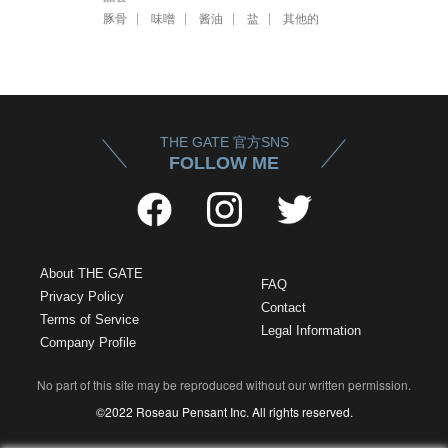
豚骨
味噌
酱油
盐
其他的
THE GATE 官方SNS
FOLLOW ME
About THE GATE
FAQ
Privacy Policy
Contact
Terms of Service
Legal Information
Company Profile
No part of this site may be reproduced without our written permission.
©2022 Roseau Pensant Inc. All rights reserved.