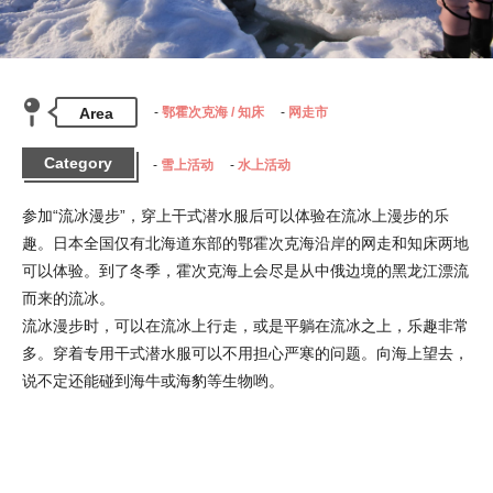
Area
鄂霍次克海 / 知床
网走市
Category
雪上活动
水上活动
参加“流冰漫步”，穿上干式潜水服后可以体验在流冰上漫步的乐
趣。日本全国仅有北海道东部的鄂霍次克海沿岸的网走和知床两地
可以体验。到了冬季，霍次克海上会尽是从中俄边境的黑龙江漂流
而来的流冰。

流冰漫步时，可以在流冰上行走，或是平躺在流冰之上，乐趣非常
多。穿着专用干式潜水服可以不用担心严寒的问题。向海上望去，
说不定还能碰到海牛或海豹等生物哟。