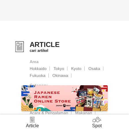
ARTICLE
cari artikel
Area
Hokkaido
Tokyo
Kyoto
Osaka
Fukuoka
Okinawa
Category
Budaya & Tradisi Jepang
Tempat Wisata dan Pemandangan
Alam & Pemandangan
Acara & Pengalaman
Makanan
Perbelanjaan
Article
Spot