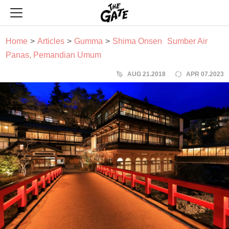
THE GATE
Home
Articles
Gumma
Shima Onsen
Sumber Air
Panas, Pemandian Umum
AUG 21.2018
APR 07.2023