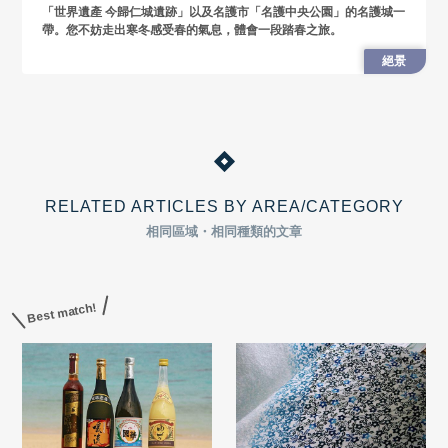
「世界遺產 今歸仁城遺跡」以及名護市「名護中央公園」的名護城一
帶。您不妨走出寒冬感受春的氣息，體會一段踏春之旅。
絕景
RELATED ARTICLES BY AREA/CATEGORY
相同區域・相同種類的文章
Best match!