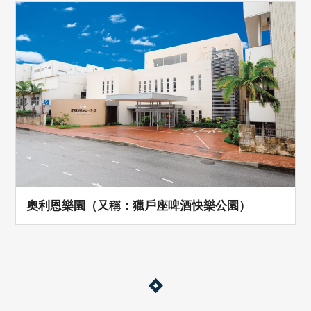
奧利恩樂園（又稱：獵戶座啤酒快樂公園）