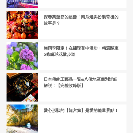
探尋萬聖節的起源！南瓜燈與扮裝背後的
故事是？
梅雨季限定！在繡球花中漫步・精選關東
5條繡球花散步道
日本傳統工藝品一覧&八個地區個別詳細
解説！【完整收錄版】
愛心形狀的【龍宮窟】是愛的能量景點！