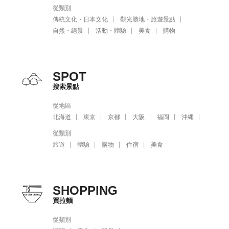
從類別
傳統文化・日本文化
觀光勝地・旅遊景點
自然・絕景
活動・體驗
美食
購物
SPOT
搜索景點
從地區
北海道
東京
京都
大阪
福岡
沖縄
從類別
旅遊
體驗
購物
住宿
美食
SHOPPING
買拉麵
從類別