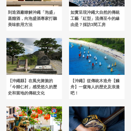
到造酒廠瞭解沖繩「泡盛」
如實呈現沖繩大自然的傳統
蒸餾酒，向泡盛酒專家打聽
工藝「紅型」流傳至今的緣
美味飲用方法
由是？採訪3間工房
【沖繩縣】在風光旖旎的
【沖繩】從傳統木造舟【鱶
「今歸仁村」感受悠久的歷
舟】一窺海人的歴史及浪漫
史和當地的傳統文化
吧！