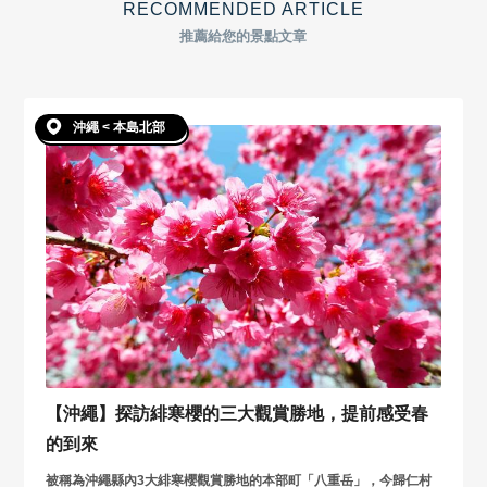
RECOMMENDED ARTICLE
推薦給您的景點文章
沖繩 < 本島北部
【沖繩】探訪緋寒櫻的三大觀賞勝地，提前感受春
的到來
被稱為沖繩縣內3大緋寒櫻觀賞勝地的本部町「八重岳」，今歸仁村