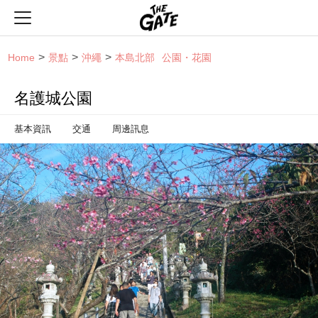
THE GATE
Home
景點
沖繩
本島北部
公園・花園
名護城公園
基本資訊
交通
周邊訊息