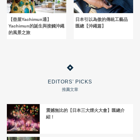
【壺屋Yachimun通】
日本引以為傲的傳統工藝品
Yachimun的誕生與接觸沖繩
匯總【沖繩篇】
的風景之旅
EDITORS' PICKS
推薦文章
震撼無比的【日本三大煙火大會】匯總介
紹！