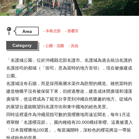
Area
本島北部
那霸市
Category
公園・花園
其他
「名護城公園」位於沖繩縣北部名護市。名護城為過去統治名護的
名護按司的都城（「按司」意為當時的地方首領），現在被修建成
公園。

名護城沒有石牆，而是採用兩層水渠作為防禦的構造。雖然當時的
建造物幾乎沒有被保留下來，但經過整改，建造成休閒廣場和淺溪
廣場等，使這裡成為了能充分享受到沖繩自然樂趣的地方。從城內
的展望台還能眺望到名護市街和東中國海的絕色美景。

同時這裡還作為沖繩屈指可數的賞櫻勝地而遠近聞名，每年1月這
裡舉辦「名護櫻花節」。園內種植有20,000棵緋寒櫻。這裏被選入
「日本賞櫻勝地100選」，每當滿開時，深粉色的櫻花將這一帶裝
扮成粉色的世界。