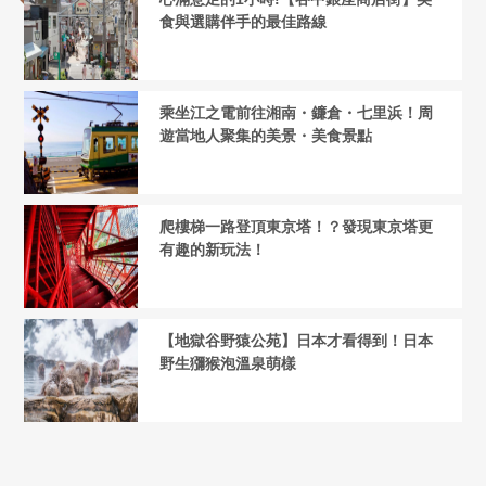
食與選購伴手的最佳路線
乘坐江之電前往湘南・鐮倉・七里浜！周
遊當地人聚集的美景・美食景點
爬樓梯一路登頂東京塔！？發現東京塔更
有趣的新玩法！
【地獄谷野猿公苑】日本才看得到！日本
野生獼猴泡溫泉萌樣