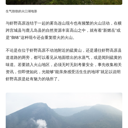
生气勃勃的火口湖地形
与虾野高原连结于一起的雾岛连山现今也有频繁的火山活动，在横
跨宫城县与鹿儿岛县的自然资源丰富高山之中，就有着“新燃岳”或
是“御钵”这种现今还会重复喷火的火山。
不论是在位于虾野高原不动池附近的硫黄山，还是通往虾野高原县
道道路的两旁，都可以看见从地面喷出的水蒸气，或是闻到硫黄的
味道。若要踏入火山地区，必须无时无刻考量安全，事先收集相关
资讯，但即便如此，光能够“能亲身感受活生生的地球”就足以说明
虾野高原是处有魅力的场所了。