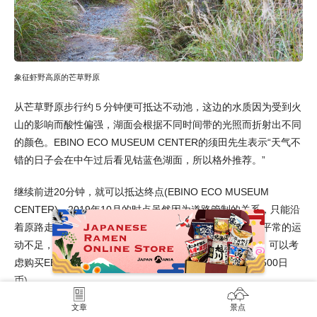
象征虾野高原的芒草野原
从芒草野原步行约５分钟便可抵达不动池，这边的水质因为受到火
山的影响而酸性偏强，湖面会根据不同时间带的光照而折射出不同
的颜色。EBINO ECO MUSEUM CENTER的须田先生表示“天气不
错的日子会在中午过后看见钴蓝色湖面，所以格外推荐。”
继续前进20分钟，就可以抵达终点(EBINO ECO MUSEUM
CENTER)。2019年10月的时点虽然因为道路管制的关系，只能沿
着原路走回去，虽然变成三个小时以上的健走，但消除了平常的运
动不足，让人神清气爽。若担心“因为运动不足而走不完”，可以考
虑购买EBINO ECO MUSEUM CENTER贩卖的竹制拐杖(500日
币)。
文章
景点
<img src="https://s3-ap-northeast-