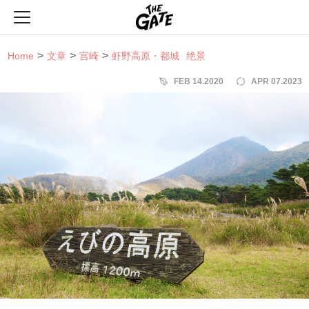
THE GATE
Home
文章
宫崎
虾野高原・都城
绝景
FEB 14.2020
APR 07.2023