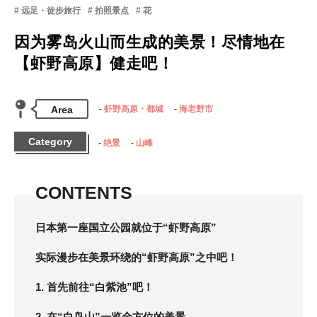
远足・徒步旅行
拍照景点
花
因为雾岛火山而生成的美景！尽情地在
【虾野高原】健走吧！
Area
虾野高原・都城
海老野市
Category
绝景
山峰
CONTENTS
日本第一座国立公园就位于“虾野高原”
实际漫步在美景环绕的“虾野高原”之中吧！
1. 首先前往“白紫池”吧！
2. 在“白鸟山”一览全方位的美景