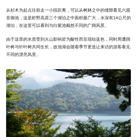
从杉木为起点往前走一小段距离，可以从树林之中的缝隙看见六观
音御池，这是虾野高原三个湖泊之中面积最广大，水深有14公尺的
湖泊，在这里可以看到与白紫池截然不同的广阔风景。
由于这里的水质受到火山影响皆为酸性而呈现钴蓝色，同时周遭阔
叶树与针叶树共同生长，故池湖会随着季节更迭让来访的游客看见
不同的漂亮风景。