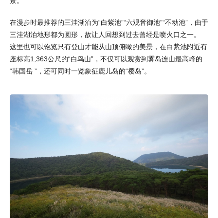
景。
在漫步时最推荐的三洼湖泊为“白紫池”“六观音御池”“不动池”，由于
三洼湖泊地形都为圆形，故让人回想到过去曾经是喷火口之一。
这里也可以饱览只有登山才能从山顶俯瞰的美景，在白紫池附近有
座标高1,363公尺的“白鸟山”，不仅可以观赏到雾岛连山最高峰的
“韩国岳 ”，还可同时一览象征鹿儿岛的“樱岛”。