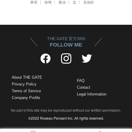
豚骨
味噌
酱油
盐
其他的
THE GATE 官方SNS
FOLLOW ME
About THE GATE
FAQ
Privacy Policy
Contact
Terms of Service
Legal Information
Company Profile
No part of this site may be reproduced without our written permission.
©2022 Roseau Pensant Inc. All rights reserved.