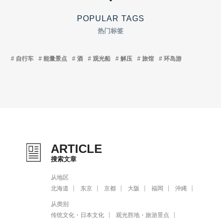
POPULAR TAGS
热门标签
自行车
能量景点
酒
观光船
解压
旅馆
环岛游
ARTICLE
搜索文章
从地区
北海道
东京
京都
大阪
福岡
沖縄
从类别
传统文化・日本文化
观光胜地・旅游景点