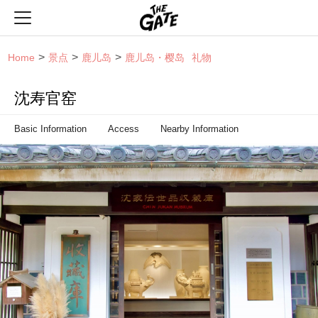
THE GATE
Home
景点
鹿儿岛
鹿儿岛・樱岛
礼物
沈寿官窑
Basic Information
Access
Nearby Information