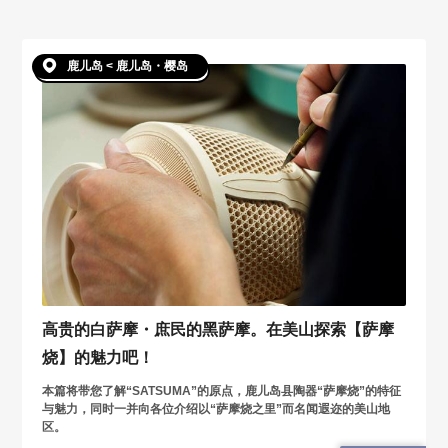
鹿儿岛 < 鹿儿岛・樱岛
高贵的白萨摩・庶民的黑萨摩。在美山探索【萨摩
烧】的魅力吧！
本篇将带您了解“SATSUMA”的原点，鹿儿岛县陶器“萨摩烧”的特征
与魅力，同时一并向各位介绍以“萨摩烧之里”而名闻遐迩的美山地
区。