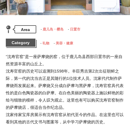
Area
鹿儿岛・樱岛
日置市
Category
礼物
美容・健康
“沈寿官窑”是一座萨摩烧的窑，位于鹿儿岛县西部日置市的一座自
然资源丰富的山丘上。

沈寿官窑的历史可以追溯到1598年。丰臣秀吉第2次出征朝鲜之
际，第一代的沈当吉正是其随行的1位技术人员。沈家代代制作萨
摩烧而发展起来。萨摩烧又分成白萨摩与黑萨摩，沈寿官窑具代表
性的是白色陶瓷器的白萨摩。在白色美丽的陶瓷器上施以鲜艳的彩
绘与细致的模样，令人叹为观止。这里也有可以购买沈寿官窑制作
的萨摩烧店，很适合当作纪念品。

沈家传家宝库房展示有沈寿官窑从初代至今的作品。在这里也可以
看到其他的古代文书与图案等，从中学习萨摩烧的历史。