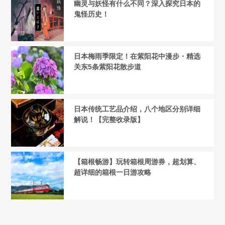
幽灵与妖怪有什么不同？深入探究日本的
鬼怪历史！
日本梅雨季限定！在紫阳花中漫步・精选
关东5条紫阳花散步道
日本传统工艺品介绍，八个地区分别详细
解说！【完整收录版】
【箱根畅游】玩转箱根周游券，超划算、
超详细的箱根一日游攻略