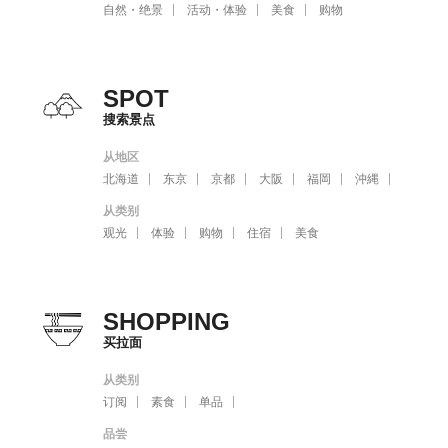
自然・绝景
活动・体验
美食
购物
SPOT
搜索景点
从地区
北海道
东京
京都
大阪
福岡
沖縄
从类别
观光
体验
购物
住宿
美食
SHOPPING
买拉面
从类别
订阅
素食
单品
品尝