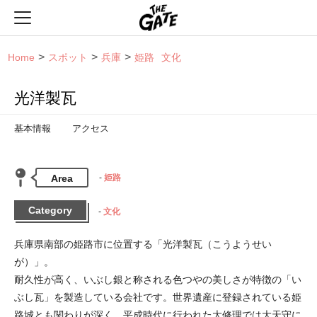
THE GATE
Home
スポット
兵庫
姫路
文化
光洋製瓦
基本情報
アクセス
Area
姫路
Category
文化
兵庫県南部の姫路市に位置する「光洋製瓦（こうようせい
が）」。

耐久性が高く、いぶし銀と称される色つやの美しさが特徴の「い
ぶし瓦」を製造している会社です。世界遺産に登録されている姫
路城とも関わりが深く、平成時代に行われた大修理では大天守に