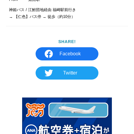
神姫バス / 江鮒団地経由 福崎駅前行き 

→ 【仁色】バス停 → 徒歩（約10分）
SHARE!
Facebook
Twitter