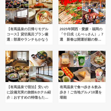
【有馬温泉の日帰りモデル
2025年関西・愛媛・福岡の
コース】貸切風呂プラン厳
「十日戎（えべっさん）」7
選：部屋やランチもかなう
選 新春は開運祈願の祭り
へ
【有馬温泉で宿泊】安いの
有馬温泉で食べ歩き＆飲み
に設備充実の旅館&ホテル紹
歩き！ご当地グルメ18選を
介：おすすめの特徴もたっ
堪能
ぷり