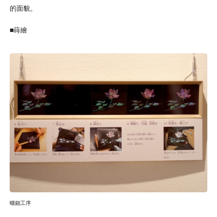
的面貌。
■蒔繪
螺鈿工序