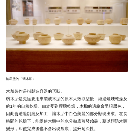
輪島塗的「碗木胎」
木胎製作是指製造容器的形狀。
碗木胎是先從要用來製成木胎的原木大致取型後，經過煙燻乾燥及
約1年的自然乾燥。由於受到煙燻乾燥，木胎的邊緣會呈現黑色，
因此會透過削磨及加工，讓木胎中白色美麗的部分顯現出來。在長
時間的乾燥下，能促使木頭中的水分徹底蒸發殆盡，藉以預防木頭
變形，即使完成後也不會出現裂痕，提升耐久性。