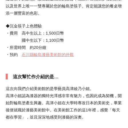
以及世界上唯一一雙專屬於您的輪島塗筷子。肯定能讓您的餐桌增
添一層豐富的色彩。
◆沉金筷子上色體驗
・費用 高中生以上：1,500日幣
國中生以下：1,100日幣
・所需時間 約20分鐘
・預約
石川縣輪島漆藝美術館的外觀
這次幫忙作介紹的是…
這次向我們介紹美術館的是學藝員高津綾乃小姐。
高津小姐認為漆器的獨特光澤感非常有魅力，也因此成為契機，開
始對輪島塗產生興趣。高津小姐在大學時專攻日本的美術史，畢業
後便就職於漆藝美術館中。在美術館工作的這1年裡，感覺「每天
都在學習」，並且深深地感受到漆藝的深奧。