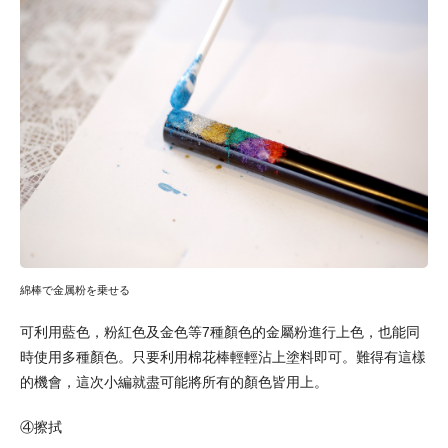
綿棒で金属粉を乗せる
可利用藍色，粉紅色及金色等7種顏色的金屬粉進行上色，也能同
時使用多種顏色。只要利用棉花棒輕輕沾上塗料即可。難得有這樣
的機會，這次小編就盡可能將所有的顏色皆用上。
④擦拭