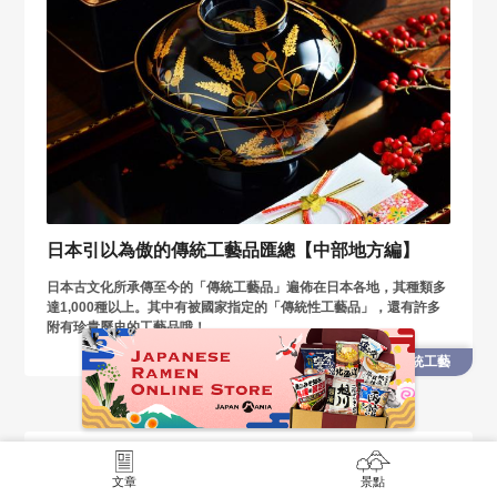
日本引以為傲的傳統工藝品匯總【中部地方編】
日本古文化所承傳至今的「傳統工藝品」遍佈在日本各地，其種類多
達1,000種以上。其中有被國家指定的「傳統性工藝品」，還有許多
附有珍貴歷史的工藝品哦！
傳統工藝
石川 < 能登・輪島
文章
景點