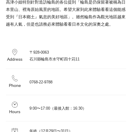
高津小姐特別針對造訪輪島的各位提到「輪島是仍保留著被稱為日
本里山、裡海原始風景的地區。希望大家到此來體驗看看這個能感
受到『日本鄉土』氣息的美好地區」。雖然輪島作為觀光地區越來
越有人氣，但是也請務必來體驗看看日本文化的深奧之處。
〒928-0063

Address
石川縣輪島市水守町四十苅11
0768-22-9788
Phone
9:00〜17:00（最後入館：16:30）
Hours
年終（12月29日〜31日）
