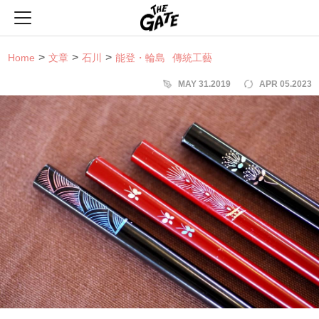
THE GATE
Home
文章
石川
能登・輪島
傳統工藝
MAY 31.2019
APR 05.2023