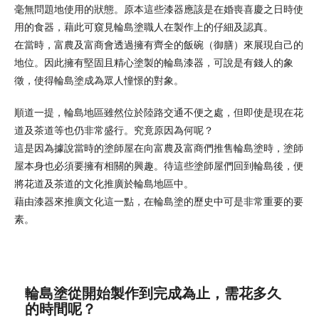
毫無問題地使用的狀態。原本這些漆器應該是在婚喪喜慶之日時使
用的食器，藉此可窺見輪島塗職人在製作上的仔細及認真。
在當時，富農及富商會透過擁有齊全的飯碗（御膳）來展現自己的
地位。因此擁有堅固且精心塗製的輪島漆器，可說是有錢人的象
徵，使得輪島塗成為眾人憧憬的對象。
順道一提，輪島地區雖然位於陸路交通不便之處，但即使是現在花
道及茶道等也仍非常盛行。究竟原因為何呢？
這是因為據說當時的塗師屋在向富農及富商們推售輪島塗時，塗師
屋本身也必須要擁有相關的興趣。待這些塗師屋們回到輪島後，便
將花道及茶道的文化推廣於輪島地區中。
藉由漆器來推廣文化這一點，在輪島塗的歷史中可是非常重要的要
素。
輪島塗從開始製作到完成為止，需花多久
的時間呢？