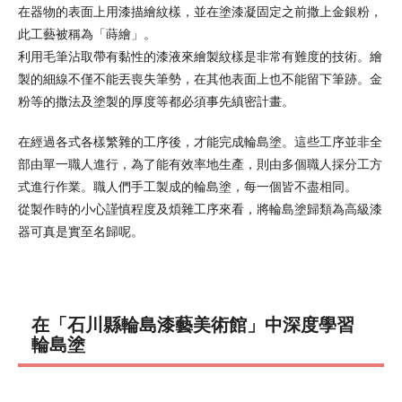
在器物的表面上用漆描繪紋樣，並在塗漆凝固定之前撒上金銀粉，
此工藝被稱為「蒔繪」。
利用毛筆沾取帶有黏性的漆液來繪製紋樣是非常有難度的技術。繪
製的細線不僅不能丟喪失筆勢，在其他表面上也不能留下筆跡。金
粉等的撒法及塗製的厚度等都必須事先縝密計畫。
在經過各式各樣繁雜的工序後，才能完成輪島塗。這些工序並非全
部由單一職人進行，為了能有效率地生產，則由多個職人採分工方
式進行作業。職人們手工製成的輪島塗，每一個皆不盡相同。
從製作時的小心謹慎程度及煩雜工序來看，將輪島塗歸類為高級漆
器可真是實至名歸呢。
在「石川縣輪島漆藝美術館」中深度學習
輪島塗