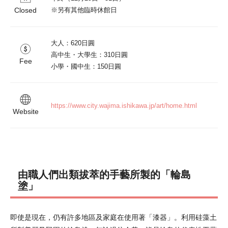
Closed
※另有其他臨時休館日
大人：620日圓

高中生・大學生：310日圓

Fee
小學・國中生：150日圓
https://www.city.wajima.ishikawa.jp/art/home.html
Website
由職人們出類拔萃的手藝所製的「輪島
塗」
即使是現在，仍有許多地區及家庭在使用著「漆器」。利用硅藻土