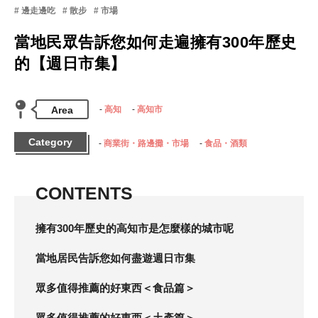
邊走邊吃
散步
市場
當地民眾告訴您如何走遍擁有300年歷史
的【週日市集】
Area
高知
高知市
Category
商業街・路邊攤・市場
食品・酒類
CONTENTS
擁有300年歷史的高知市是怎麼樣的城市呢
當地居民告訴您如何盡遊週日市集
眾多值得推薦的好東西＜食品篇＞
眾多值得推薦的好東西＜土產篇＞