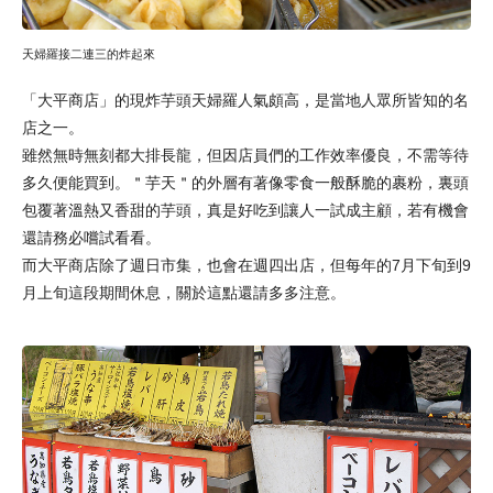
天婦羅接二連三的炸起來
「大平商店」的現炸芋頭天婦羅人氣頗高，是當地人眾所皆知的名
店之一。
雖然無時無刻都大排長龍，但因店員們的工作效率優良，不需等待
多久便能買到。＂芋天＂的外層有著像零食一般酥脆的裹粉，裏頭
包覆著溫熱又香甜的芋頭，真是好吃到讓人一試成主顧，若有機會
還請務必嚐試看看。
而大平商店除了週日市集，也會在週四出店，但每年的7月下旬到9
月上旬這段期間休息，關於這點還請多多注意。