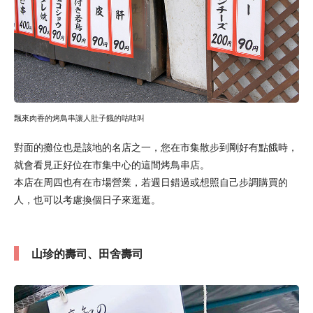
飄來肉香的烤鳥串讓人肚子餓的咕咕叫
對面的攤位也是該地的名店之一，您在市集散步到剛好有點餓時，
就會看見正好位在市集中心的這間烤鳥串店。
本店在周四也有在市場營業，若週日錯過或想照自己步調購買的
人，也可以考慮換個日子來逛逛。
山珍的壽司、田舍壽司