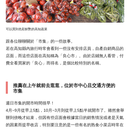
可以買到色彩鮮艷的高知蔬菜
跟各位聊聊關於「市集」的一些故事。
若在高知縣內旅行時常會看到一些沒有安排店員，自產自銷商品的
店面，而這些店面在高知稱為「良心市」。由於店鋪無人看管，付
費全看買家的「良心」而得名，是個比較特別的名稱。
推薦在上午就前去逛逛，位於市中心且交通方便的
市集
週日市集的開市時間很早！
4月~9月從早上5點，10月~3月則從早上5點半就開市了。雖然會舉
辦到傍晚才結束，但因有些店面會根據當日的銷售情況或者是天氣
的因素而提早收店，特別要注意的是一些有名的熟食小菜店時常在