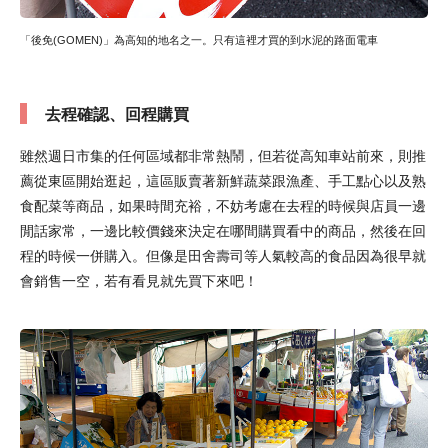
「後免(GOMEN)」為高知的地名之一。只有這裡才買的到水泥的路面電車
去程確認、回程購買
雖然週日市集的任何區域都非常熱鬧，但若從高知車站前來，則推
薦從東區開始逛起，這區販賣著新鮮蔬菜跟漁產、手工點心以及熟
食配菜等商品，如果時間充裕，不妨考慮在去程的時候與店員一邊
閒話家常，一邊比較價錢來決定在哪間購買看中的商品，然後在回
程的時候一併購入。但像是田舍壽司等人氣較高的食品因為很早就
會銷售一空，若有看見就先買下來吧！