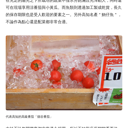
在充足的陽光之下所栽培的蔬菜不僅水分飽滿且光澤動人，同時還
可在現場享用涼番茄與小黃瓜。而魚類則透過加工製成乾貨，長久
的保存期限也是受人歡迎的要素之一。另外高知名產＂魩仔魚＂，
不論作為點心還是配菜都非常合適。
代表高知的高級番茄「德谷番茄」