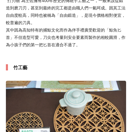
"打刃物"為土佐擁有400年歷史的傳統手工藝之一，一般來說從鍛
造到磨刀刃，甚至到最終的完工都是由職人們一氣呵成。因其工法
自由度較高，同時也被稱為「自由鍛造」，是現今價格相對便宜，
較普遍的刀具。
其中因為高知特有的捕鯨文化而作為伴手禮廣受歡迎的「鯨魚匕
首」不但造型可愛，刀尖也考量到安全要素而製作的相較圓滑，作
為小孩子們的第一把匕首在適合不過了。
竹工藝