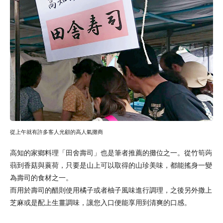
從上午就有許多客人光顧的高人氣攤商
高知的家鄉料理「田舍壽司」也是筆者推薦的攤位之一。從竹筍蒟
蒻到香菇與蘘荷，只要是山上可以取得的山珍美味，都能搖身一變
為壽司的食材之一。
而用於壽司的醋則使用橘子或者柚子風味進行調理，之後另外撒上
芝麻或是配上生薑調味，讓您入口便能享用到清爽的口感。