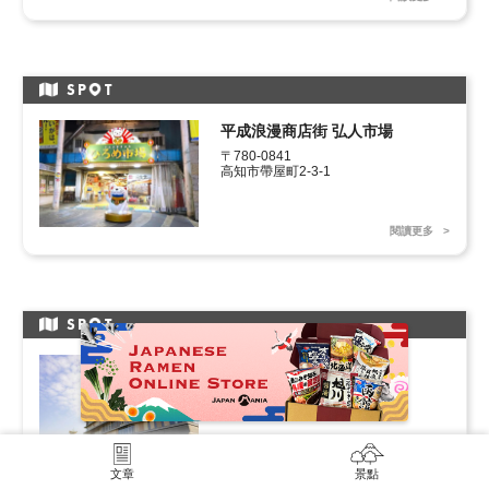
SP
T
平成浪漫商店街 弘人市場
〒780-0841

高知市帶屋町2-3-1
閱讀更多
SP
T
Otepia
〒780-0842

高知縣高知市追手筋2-1-1
閱讀更多
文章
景點