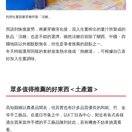
利用生薑跟麥芽糖所製「涼糖」
而談到恢復疲勞，將麥芽糖溶化後，混入生薑榨出的薑汁所製成的
飲品「涼糖」也是不錯的選擇。雖然涼糖目前除了關西、中國・四
國地區以外都默默無名，但也是筆者推薦的甜點之一。
冬天時能運用同樣的食材放進熱水做成「熱糖湯」，可根據自己喜
好加入生薑調味。
眾多值得推薦的好東西＜土產篇＞
高知縣雖以農產品聞名，但其實也有許多品質優良的和紙、竹、金
等手工藝品。在週日市集之中，以6丁目為中心，附近有各式各樣
適合買來當伴手禮的手工藝品陳列於此，若有機會不妨來挑選看
看。