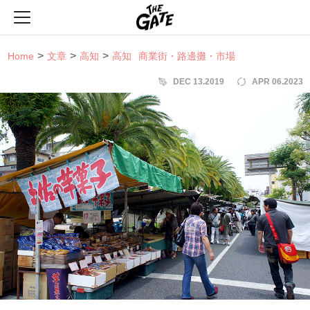
THE GATE
Home
文章
高知
高知
商業街・路邊攤・市場
DEC 13.2019
APR 06.2023