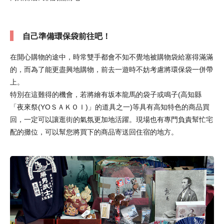
自己準備環保袋前往吧！
在開心購物的途中，時常雙手都會不知不覺地被購物袋給塞得滿滿
的，而為了能更盡興地購物，前去一遊時不妨考慮將環保袋一併帶
上。
特別在這難得的機會，若將繪有坂本龍馬的袋子或鳴子(高知縣
「夜來祭(YOＳＡＫＯＩ)」的道具之一)等具有高知特色的商品買
回，一定可以讓逛街的氣氛更加地活躍。現場也有專門負責幫忙宅
配的攤位，可以幫您將買下的商品寄送回住宿的地方。