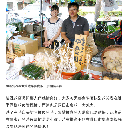
和經營有機栽培蔬菜攤商的夫妻相談甚歡
這裡的店長與鄰人們感情良好，大家每天都會帶著快樂的笑容在近
乎同樣的位置擺攤，而這也是週日市集的一大魅力。
甚至有時店長離開攤位的時，隔壁攤商的人還會代為結帳，或者是
在買東西的時候幫忙哄哄小孩，若有機會不妨在週日市集實際接觸
高知縣居民們的熱情吧！