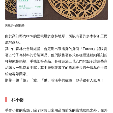
美麗的竹製鍋墊
由於高知縣內80%的面積屬於森林地形，所以有著許多木材加工而
成的商品。
其中由森林公會所經營，會定期出來擺攤的攤商「Forest」就販賣
著以竹子為材料的竹製商品。他們販售著各式各樣經過精細雕刻的
杯墊或是鍋墊、手機架等產品。各種充滿五花八門的點子讓這些商
品讓人一點都看不膩，其中雕刻著漢字的磁鐵更是適合做為伴手禮
給遊客帶回家。
順帶一題「旅」「愛」「働」等漢字的磁鐵，似乎很有人氣呢！
和小物
手作小物的店舖，除了購買日常用品而前來的當地居民之外，在外