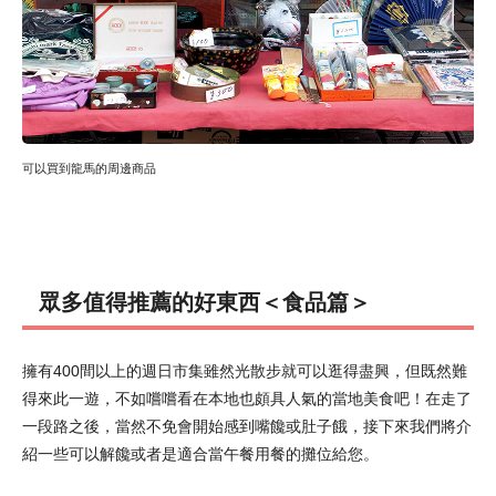
可以買到龍馬的周邊商品
眾多值得推薦的好東西＜食品篇＞
擁有400間以上的週日市集雖然光散步就可以逛得盡興，但既然難
得來此一遊，不如嚐嚐看在本地也頗具人氣的當地美食吧！在走了
一段路之後，當然不免會開始感到嘴饞或肚子餓，接下來我們將介
紹一些可以解饞或者是適合當午餐用餐的攤位給您。