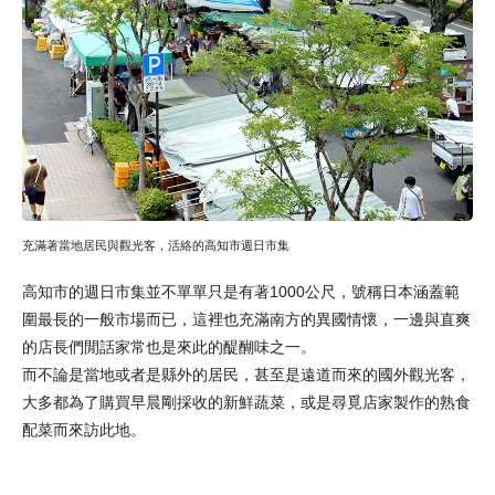
充滿著當地居民與觀光客，活絡的高知市週日市集
高知市的週日市集並不單單只是有著1000公尺，號稱日本涵蓋範
圍最長的一般市場而已，這裡也充滿南方的異國情懷，一邊與直爽
的店長們閒話家常也是來此的醍醐味之一。
而不論是當地或者是縣外的居民，甚至是遠道而來的國外觀光客，
大多都為了購買早晨剛採收的新鮮蔬菜，或是尋覓店家製作的熟食
配菜而來訪此地。