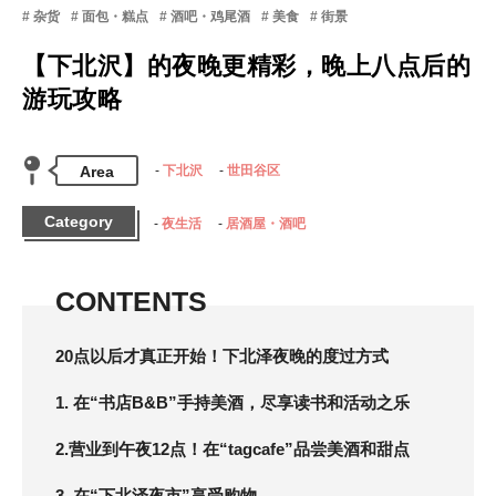
杂货
面包・糕点
酒吧・鸡尾酒
美食
街景
【下北沢】的夜晚更精彩，晚上八点后的
游玩攻略
Area
下北沢
世田谷区
Category
夜生活
居酒屋・酒吧
CONTENTS
20点以后才真正开始！下北泽夜晚的度过方式
1. 在“书店B&B”手持美酒，尽享读书和活动之乐
2.营业到午夜12点！在“tagcafe”品尝美酒和甜点
3. 在“下北泽夜市”享受购物