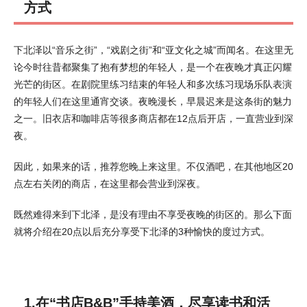
方式
下北泽以“音乐之街”，“戏剧之街”和“亚文化之城”而闻名。在这里无
论今时往昔都聚集了抱有梦想的年轻人，是一个在夜晚才真正闪耀
光芒的街区。在剧院里练习结束的年轻人和多次练习现场乐队表演
的年轻人们在这里通宵交谈。夜晚漫长，早晨迟来是这条街的魅力
之一。旧衣店和咖啡店等很多商店都在12点后开店，一直营业到深
夜。
因此，如果来的话，推荐您晚上来这里。不仅酒吧，在其他地区20
点左右关闭的商店，在这里都会营业到深夜。
既然难得来到下北泽，是没有理由不享受夜晚的街区的。那么下面
就将介绍在20点以后充分享受下北泽的3种愉快的度过方式。
1.在“书店B&B”手持美酒，尽享读书和活