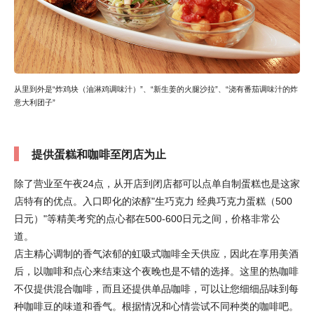
从里到外是“炸鸡块（油淋鸡调味汁）”、“新生姜的火腿沙拉”、“浇有番茄调味汁的炸
意大利团子”
提供蛋糕和咖啡至闭店为止
除了营业至午夜24点，从开店到闭店都可以点单自制蛋糕也是这家
店特有的优点。入口即化的浓醇"生巧克力 经典巧克力蛋糕（500
日元）"等精美考究的点心都在500-600日元之间，价格非常公
道。
店主精心调制的香气浓郁的虹吸式咖啡全天供应，因此在享用美酒
后，以咖啡和点心来结束这个夜晚也是不错的选择。这里的热咖啡
不仅提供混合咖啡，而且还提供单品咖啡，可以让您细细品味到每
种咖啡豆的味道和香气。根据情况和心情尝试不同种类的咖啡吧。