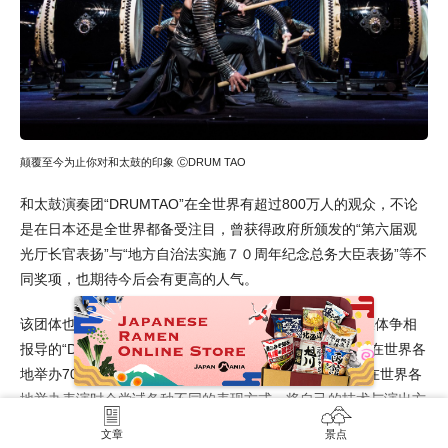
颠覆至今为止你对和太鼓的印象 ⒸDRUM TAO
和太鼓演奏团“DRUMTAO”在全世界有超过800万人的观众，不论
是在日本还是全世界都备受注目，曾获得政府所颁发的“第六届观
光厅长官表扬”与“地方自治法实施７０周年纪念总务大臣表扬”等不
同奖项，也期待今后会有更高的人气。
该团体也在2018年底的NHK红白歌合战登台表演过，而媒体争相
报导的“DRUM TAO”，目前包含日本国内，在一年之间会在世界各
地举办700次以上的表演，为了打破传统和太鼓的概念，在世界各
地举办表演时会尝试各种不同的表现方式，将自己的技术与演出方
式逐次更新，比如与一流的艺术家合作并导入激光投影技术，持续
文章
景点