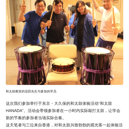
和太鼓教室的花田先生与参加的学员
这次我们参加举行于东京・大久保的和太鼓体验活动“和太鼓
HANADA”。活动会带领参加者在一小时内实际敲打太鼓，让学会
新的节奏的参加者当场实际合奏。
这天笔者与三位来自香港，对和太鼓兴致勃勃的观光客一起体验活