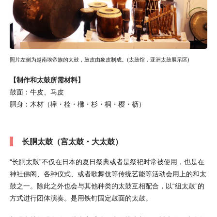
照片左侧为越南埃帝族的太鼓，鼓皮由象皮制成。(太鼓馆．亚洲太鼓展示区)
【制作和太鼓所需材料】
鼓面：牛皮、马皮
胴身：木材（欅・栓・梻・杉・桐・樱・枥）
长胴太鼓（宫太鼓・大太鼓）
“长胴太鼓”不仅在日本的夏日祭典或者是祭祀时常被使用，也是在
神社佛阁、各种仪式、或者歌舞伎等传统艺能等活动会用上的和太
鼓之一。除此之外也会与其他种类的太鼓互相配合，以“组太鼓”的
方式进行团体演奏。是用铁钉固定鼓面的太鼓。