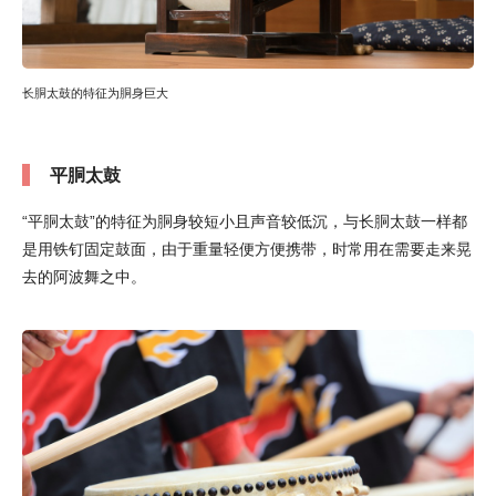
长胴太鼓的特征为胴身巨大
平胴太鼓
“平胴太鼓”的特征为胴身较短小且声音较低沉，与长胴太鼓一样都
是用铁钉固定鼓面，由于重量轻便方便携带，时常用在需要走来晃
去的阿波舞之中。