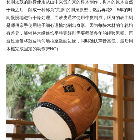
长胴太鼓的胴身使用从山中采伐而来的榉木制作，树木的原木自然
干燥之后，削成一种称为"荒胴"的胴身原型，然后再花3～5年的时
间慢慢地进行干燥处理。而鼓皮通常使用牛皮制成，胴身的表面则
是师傅亲手使用铇子细心谨慎地削出身形。因为每块木材的年轮均
有差异，能够将木缘修饰平整完好则需要师傅多年的经验累积。再
透过重复将鼓皮均匀地拉至鼓面边缘，同时确认声音高低，最后用
木槌完成固定的动作(ENO)