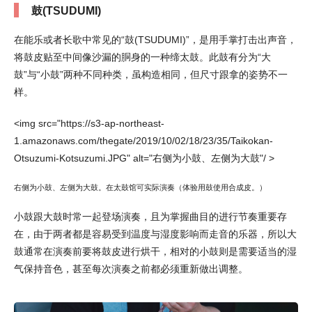
鼓(TSUDUMI)
在能乐或者长歌中常见的“鼓(TSUDUMI)”，是用手掌打击出声音，
将鼓皮贴至中间像沙漏的胴身的一种缔太鼓。此鼓有分为“大
鼓”与“小鼓”两种不同种类，虽构造相同，但尺寸跟拿的姿势不一
样。
<img src="https://s3-ap-northeast-
1.amazonaws.com/thegate/2019/10/02/18/23/35/Taikokan-
Otsuzumi-Kotsuzumi.JPG" alt="右侧为小鼓、左侧为大鼓"/ >
右侧为小鼓、左侧为大鼓。在太鼓馆可实际演奏（体验用鼓使用合成皮。）
小鼓跟大鼓时常一起登场演奏，且为掌握曲目的进行节奏重要存
在，由于两者都是容易受到温度与湿度影响而走音的乐器，所以大
鼓通常在演奏前要将鼓皮进行烘干，相对的小鼓则是需要适当的湿
气保持音色，甚至每次演奏之前都必须重新做出调整。