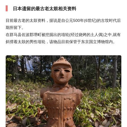
日本遗留的最古老太鼓相关资料
目前最古老的太鼓资料，据说是自公元500年(6世纪)的古坟时代后
期所留下。
在群马县佐波郡堺町被挖掘出的埴轮(经过烧烤的土人偶)之中,就有
斜揹着太鼓的男性埴轮，该物品目前保管于东京国立博物馆内。