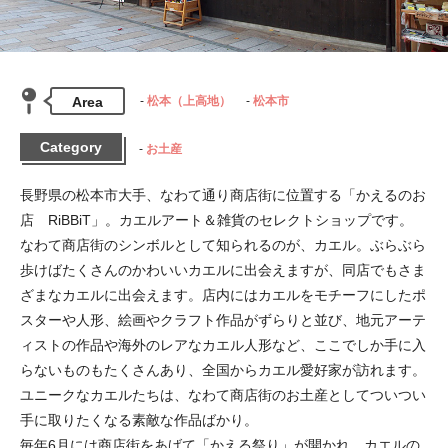
Area
松本（上高地）
松本市
Category
お土産
長野県の松本市大手、なわて通り商店街に位置する「かえるのお
店　RiBBiT」。カエルアート＆雑貨のセレクトショップです。

なわて商店街のシンボルとして知られるのが、カエル。ぶらぶら
歩けばたくさんのかわいいカエルに出会えますが、同店でもさま
ざまなカエルに出会えます。店内にはカエルをモチーフにしたポ
スターや人形、絵画やクラフト作品がずらりと並び、地元アーテ
ィストの作品や海外のレアなカエル人形など、ここでしか手に入
らないものもたくさんあり、全国からカエル愛好家が訪れます。
ユニークなカエルたちは、なわて商店街のお土産としてついつい
手に取りたくなる素敵な作品ばかり。

毎年6月には商店街をあげて「かえる祭り」が開かれ、カエルの