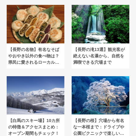
【長野の名物】有名なそば
【長野の滝13選】観光客が
やおやき以外の食べ物は？
絶えない名瀑から、自然を
県民に愛されるローカルグ
満喫できる穴場まで
ルメ紹介
【白馬のスキー場】10カ所
【長野の桜】穴場から有名
の特徴＆アクセスまとめ：
な一本桜まで：ドライブや
オープン期間もチェック！
公園ピクニックで楽しい花