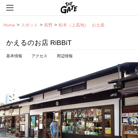
THE GATE
Home
スポット
長野
松本（上高地）
お土産
かえるのお店 RiBBiT
基本情報
アクセス
周辺情報