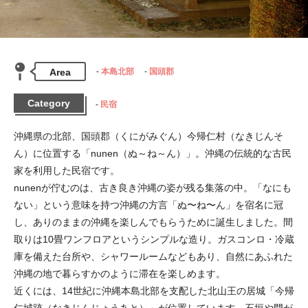
Area
本島北部
国頭郡
Category
民宿
沖縄県の北部、国頭郡（くにがみぐん）今帰仁村（なきじんそ
ん）に位置する「nunen（ぬ～ね～ん）」。沖縄の伝統的な古民
家を利用した民宿です。

nunenが佇むのは、古き良き沖縄の姿が残る集落の中。「なにも
ない」という意味を持つ沖縄の方言「ぬ〜ね〜ん」を宿名に冠
し、ありのままの沖縄を楽しんでもらうために誕生しました。間
取りは10畳ワンフロアというシンプルな造り。ガスコンロ・冷蔵
庫を備えた台所や、シャワールームなどもあり、自然にあふれた
沖縄の地で暮らすかのように滞在を楽しめます。

近くには、14世紀に沖縄本島北部を支配した北山王の居城「今帰