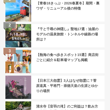
【青春18きっぷ・2026春夏冬】期間・裏
ワザ・リニューアル後の特徴
『千と千尋の神隠し』聖地17選：油屋の
モデルの温泉旅館・トンネルや線路の場
所は？
【熱海の食べ歩きスポット15選】商店街
ごとに紹介＆駐車場マップも掲載
【日本三大怨霊】3人はなぜ怨霊に？菅
原道真・平将門・崇徳天皇の生涯とゆか
りの場所
清水寺【音羽の滝】のご利益は？飲み方