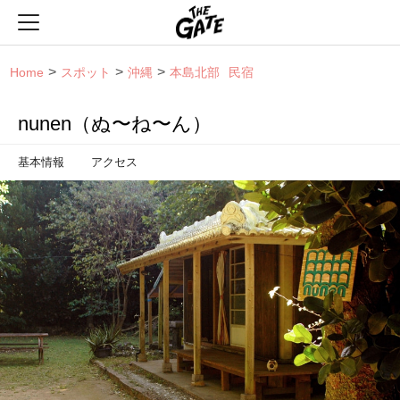
THE GATE
Home
スポット
沖縄
本島北部
民宿
nunen（ぬ〜ね〜ん）
基本情報
アクセス