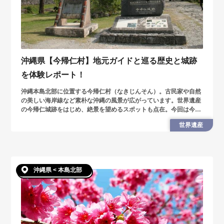
沖縄県【今帰仁村】地元ガイドと巡る歴史と城跡
を体験レポート！
沖縄本島北部に位置する今帰仁村（なきじんそん）。古民家や自然
の美しい海岸線など素朴な沖縄の風景が広がっています。世界遺産
の今帰仁城跡をはじめ、絶景を望めるスポットも点在。今回は今帰
仁村の知られざる歴史スポットを巡り、伝統文化を紐解いていきま
世界遺産
す。
沖縄県 < 本島北部