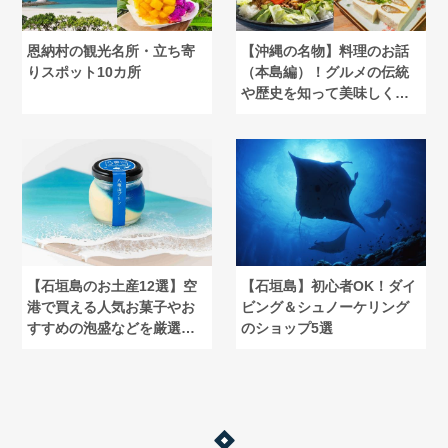
恩納村の観光名所・立ち寄
【沖縄の名物】料理のお話
りスポット10カ所
（本島編）！グルメの伝統
や歴史を知って美味しく食
べよう
【石垣島のお土産12選】空
【石垣島】初心者OK！ダイ
港で買える人気お菓子やお
ビング＆シュノーケリング
すすめの泡盛などを厳選し
のショップ5選
て紹介