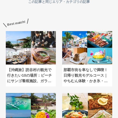
この記事と同じエリア・カテゴリの記事
Best match!
【沖縄旅】読谷村の観光で
那覇市街を車なしで満喫！
行きたい10の場所：ビーチ
日帰り観光モデルコース｜
にサンゴ養殖施設、ガラス
やちむん体験・かき氷・美
体験も
術館も