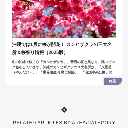
沖縄では1月に桜が開花！ カンヒザクラの三大名
所＆桜祭り情報［2025版］
冬の沖縄で咲く桜「カンヒザクラ」。普通の桜と異なり、濃いピン
ク色をしています。沖縄のカンヒザクラの３大名所は、「八重岳
（やえだけ）」、「世界遺産 今帰仁城跡」、「名護中央公園」の名
護城一帯。寒い冬を抜け出して、沖縄で春の訪れを感じませんか？
絶景
RELATED ARTICLES BY AREA/CATEGORY