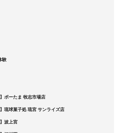
体験
】ポーたま 牧志市場店
】琉球菓子処 琉宮 サンライズ店
】波上宮