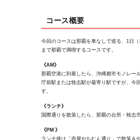
コース概要
今回のコースは那覇を車なしで巡る、1日
まで那覇で満喫するコースです。
《AM》
那覇空港に到着したら、沖縄都市モノレー
庁前駅または牧志駅が最寄り駅ですが、今
す。
《ランチ》
国際通りを散策したら、那覇の台所・牧志
《PM 》
ランチ後は「壺屋やちむん通り」で散策＆