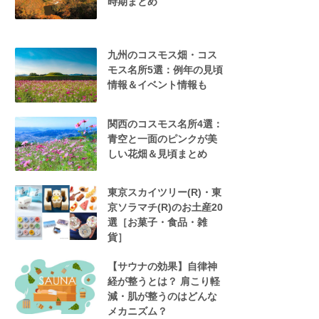
時期まとめ
九州のコスモス畑・コス
モス名所5選：例年の見頃
情報＆イベント情報も
関西のコスモス名所4選：
青空と一面のピンクが美
しい花畑＆見頃まとめ
東京スカイツリー(R)・東
京ソラマチ(R)のお土産20
選［お菓子・食品・雑
貨］
【サウナの効果】自律神
経が整うとは？ 肩こり軽
減・肌が整うのはどんな
メカニズム？