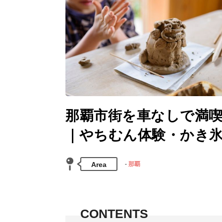
那覇市街を車なしで満喫
｜やちむん体験・かき
Area
那覇
CONTENTS