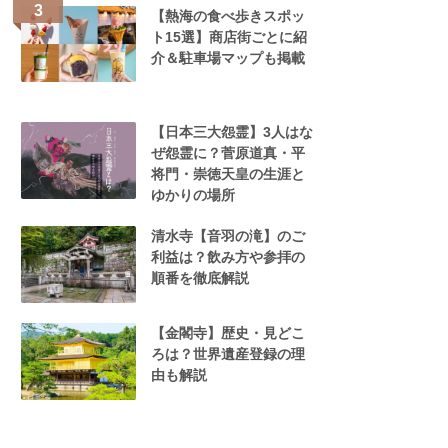
【熱海の食べ歩きスポッ
ト15選】商店街ごとに紹
介＆駐車場マップも掲載
【日本三大怨霊】3人はな
ぜ怨霊に？菅原道真・平
将門・崇徳天皇の生涯と
ゆかりの場所
清水寺【音羽の滝】のご
利益は？飲み方や参拝の
順番を徹底解説
【金閣寺】歴史・見どこ
ろは？世界遺産登録の理
由も解説