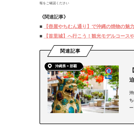
報をご確認ください
《関連記事》
■
【壺屋やちむん通り】で沖縄の焼物の魅
■
【首里城】へ行こう！観光モデルコース
関連記事
沖縄県 < 那覇
沖
ち
ー
数