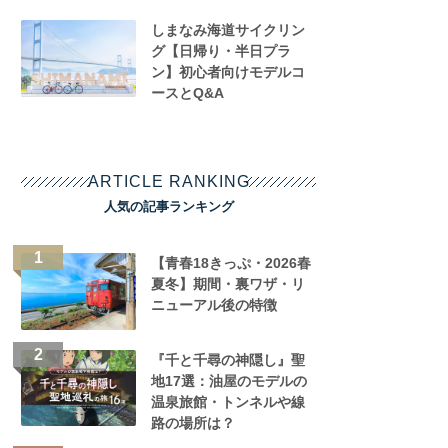
しまなみ海道サイクリン
グ【日帰り・半日プラ
ン】初心者向けモデルコ
ースとQ&A
ARTICLE RANKING
人気の記事ランキング
【青春18きっぷ・2026春
夏冬】期間・裏ワザ・リ
ニューアル後の特徴
『千と千尋の神隠し』聖
地17選：油屋のモデルの
温泉旅館・トンネルや線
路の場所は？