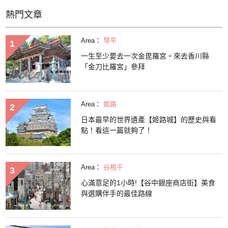
熱門文章
Area：
琴平
一生至少要去一次金毘羅宮。來去香川縣
「金刀比羅宮」參拜
Area：
姬路
日本最早的世界遺產【姬路城】的歷史與看
點！看這一篇就夠了！
Area：
谷根千
心滿意足的1小時!【谷中銀座商店街】美食
與選購伴手的最佳路線