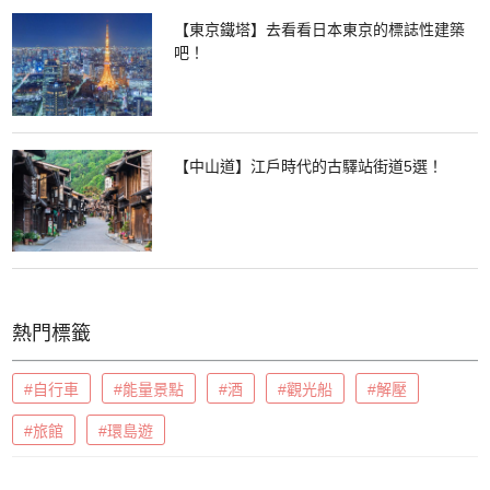
【東京鐵塔】去看看日本東京的標誌性建築
吧！
【中山道】江戶時代的古驛站街道5選！
熱門標籤
#自行車
#能量景點
#酒
#觀光船
#解壓
#旅館
#環島遊