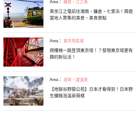
Area：
鎌倉・江之島
乘坐江之電前往湘南・鐮倉・七里浜！周遊
當地人聚集的美景・美食景點
Area：
東京塔區域
爬樓梯一路登頂東京塔！？發現東京塔更有
趣的新玩法！
Area：
滋賀・澀溫泉
【地獄谷野猿公苑】日本才看得到！日本野
生獼猴泡溫泉萌樣