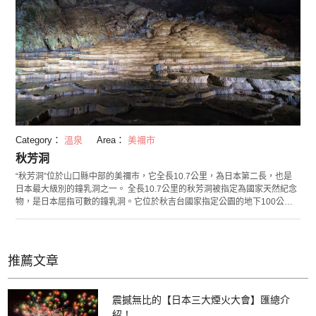
Category：
溫泉
Area：
美禰市
秋芳洞
“秋芳洞”位於山口縣中部的美禰市，它全長10.7公里，為日本第二長，也是
日本最大級別的鐘乳洞之一。 全長10.7公里的秋芳洞被指定為國家天然紀念
物，是日本屈指可數的鐘乳洞。它位於秋吉台國家指定公園的地下100公尺
處，裡面設置了約1公里長的觀光路線。因為是鐘乳洞，所以洞內涼爽，全年
17度，即使在夏天和冬天，這裡的環境也十分舒適。走出秋芳洞，周圍是秋
吉台國家指定公園。遊覽鐘乳洞後，可在公園裡小做休息。另外，步行十分
鐘就可到達秋吉台岩溶展望台，在那裡可以欣賞到360度的環繞美景。
推薦文章
震撼無比的【日本三大煙火大會】匯總介
紹！