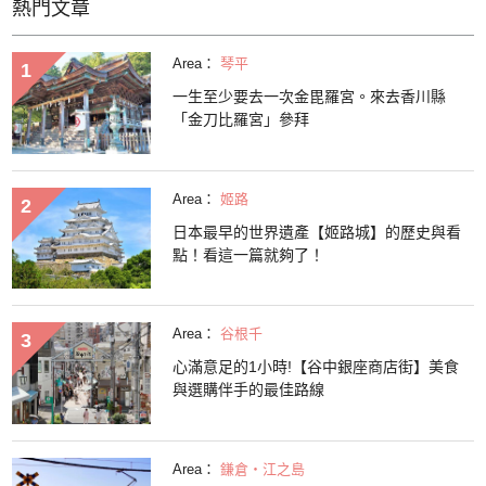
熱門文章
Area：
琴平
一生至少要去一次金毘羅宮。來去香川縣
「金刀比羅宮」參拜
Area：
姬路
日本最早的世界遺產【姬路城】的歷史與看
點！看這一篇就夠了！
Area：
谷根千
心滿意足的1小時!【谷中銀座商店街】美食
與選購伴手的最佳路線
Area：
鎌倉・江之島