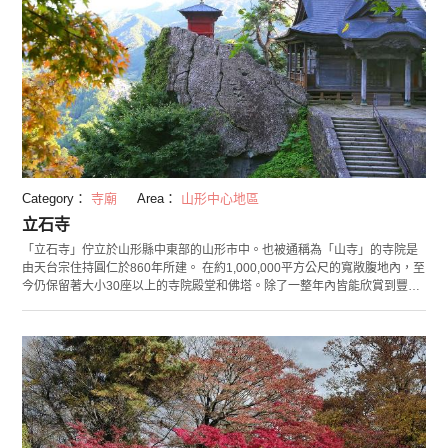
Category：
寺廟
Area：
山形中心地區
立石寺
「立石寺」佇立於山形縣中東部的山形市中。也被通稱為「山寺」的寺院是
由天台宗住持圓仁於860年所建。 在約1,000,000平方公尺的寬敞腹地內，至
今仍保留著大小30座以上的寺院殿堂和佛塔。除了一整年內皆能欣賞到豐富
自然的立地也是此處的魅力之一外，活躍於江戶時代的俳句詩人松尾芭蕉也
曾造訪此地，並留下名句。在腹地內也能看到芭蕉及其弟子曾良的雕像。 在
踏上約1,015階石階前進的參拜路線中，也能沿路漫步並觀賞境內的重要文化
財產等充滿歷史氣息的建築物。位於路線終點處的「五大堂」，是設有舞台
的建築物。由於此殿堂宛如突出斷崖般佇立著，因此也能將山麓地帶的街景
一覽無遺。