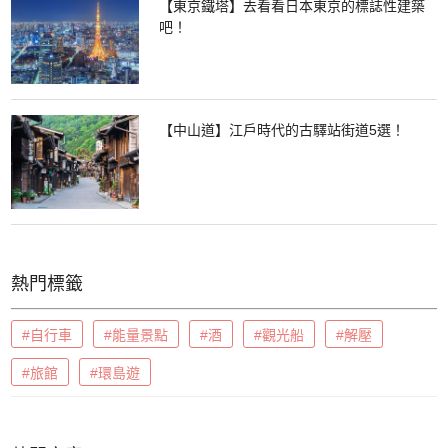
【東京鐵塔】去看看日本東京的標誌性建築
吧！
【中山道】江戶時代的古驛站街道5選！
熱門標籤
#自行車
#能量景點
#酒
#觀光船
#解壓
#旅館
#環島遊