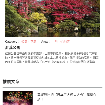
Category：
公園・花園
Area：
山形中心地區
紅葉公園
紅葉公園位在山形縣的中東部、山形市的位置。 據說是城主在1655年左右
時，將吉野楓等各種楓葉從山形城的本丸移植過來、親手打造的庭園。 園區
內有許多景點。像是被稱為「心字池（Shinjiike）」的池塘就因為外型與文
字「心」字相似而聞名，是一處值得細細品味又能感受四季風情的好地方。
同時，這裡設置了「清風堂」以及「寶紅庵」。「清風堂」作為市民活動中
心的分館，與茶室的「寶紅庵」時常共同舉辦茶道、插花、歌謠等各式文藝
活動。針對一般遊客，茶室也有設立特別席，僅要500日圓即可品茶。 如同
推薦文章
庭園的名稱，這是一個以楓葉而廣為人知的公園。相較於一般的楓葉這裡的
葉子較小，也是吉野楓的一大特徵。你可以在這裡一次看到各種不同類型的
楓葉。
震撼無比的【日本三大煙火大會】匯總介
紹！