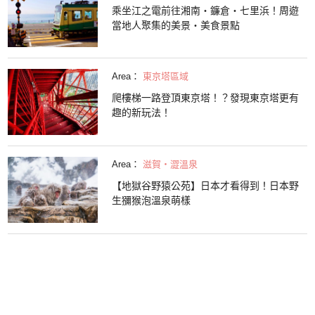
乘坐江之電前往湘南・鐮倉・七里浜！周遊
當地人聚集的美景・美食景點
Area：
東京塔區域
爬樓梯一路登頂東京塔！？發現東京塔更有
趣的新玩法！
Area：
滋賀・澀溫泉
【地獄谷野猿公苑】日本才看得到！日本野
生獼猴泡溫泉萌樣