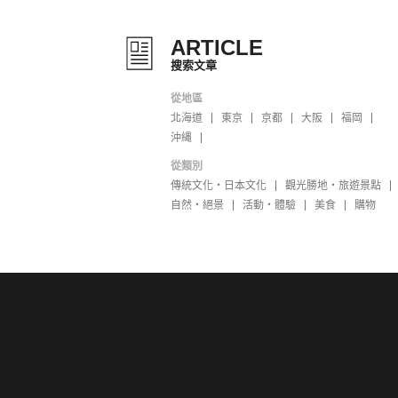
ARTICLE
搜索文章
從地區
北海道
東京
京都
大阪
福岡
沖縄
從類別
傳統文化・日本文化
觀光勝地・旅遊景點
自然・絕景
活動・體驗
美食
購物