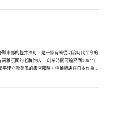
全年開放，給造訪輕井澤的人們提供一個沉澱心靈的
可以和牧師見面談話。 教堂會不定期舉行古典與聖
會。各位不妨來聽聽音樂，療癒一下身心如何呢？
野縣東部的輕井澤町，是一家有著從明治時代至今的
高雅氛圍的老牌旅店。 創業時間可追溯到1894年
藤萬平建立歐美風的飯店那時。這棟飯店在日本作為少
史、以客為尊待客精神的古典飯店而廣受喜愛。簡潔
之一。本館的Alps館被登錄於日本的國家登錄有形
房裡的古典家具擺飾，以及窗外看見的落葉松林等
沉穩內斂的氣息。 飯店內的販賣店備有特製果醬、
的品項。和比利時鬆餅的老店「MAISON
作，推出的烈日鬆餅和散發蘋果風味的傳統蘋果派等