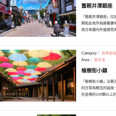
舊輕井澤銀座
「舊輕井澤銀座」位
開拓此地作為避暑勝
為日本國內外遠道而
餐廳、咖啡廳、烘焙
吃，或是選購伴手禮
堂與禮拜堂也是值得
Category：
商業設
復古又趣味盎然的商店
Area：
輕井澤
「SAWAYAKA B
券，有機會抽中豪華
楡樹街小鎮
「榆樹街小鎮」沿著
的日常為概念的設施
在這裡的100顆以
象彷彿是一條「小街
適氣候中，享受購物
繽紛的雨傘在空中綻放色