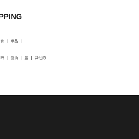
PPING
素食
單品
味噌
醬油
鹽
其他的