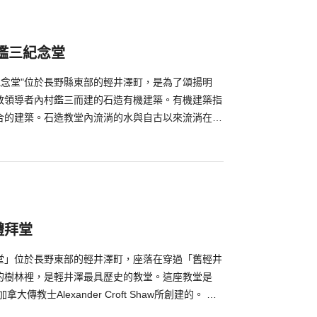
io」，遊客可以參加自然生態觀察和觀察空中飛翔的白
Picchio前方的「KERA池」，一到冬天會變成滑
孩都可以盡情玩樂。
鑑三紀念堂
紀念堂"位於長野縣東部的輕井澤町，是為了頌揚明
教領導者內村鑑三而建的石造有機建築。有機建築指
合的建築。石造教堂內流淌的水與自古以來流淌在輕
它真正成為了大自然的一部分。內部牆壁和頂棚是由
，光線可從天花板上折射下來。除了舉行結婚儀式的
由參觀。該地區每年冬季都會舉辦"輕井澤聖誕城"活
聖誕節前的準備期間，舉辦製作裝飾品的工坊，除了
還準備有禮品、葡萄酒和糖果等。
禮拜堂
堂」位於長野東部的輕井澤町，座落在穿過「舊輕井
的樹林裡，是輕井澤最具歷史的教堂。這座教堂是
大傳教士Alexander Croft Shaw所創建的。 沉
色，建築本身與環繞教堂的樹林給人一種和諧相互輝