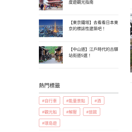
度遊觀光指南
【東京鐵塔】去看看日本東
京的標誌性建築吧！
【中山道】江戶時代的古驛
站街道5選！
熱門標籤
#自行車
#能量景點
#酒
#觀光船
#解壓
#旅館
#環島遊