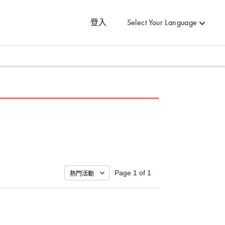
登入
Select Your Language
Page 1 of 1