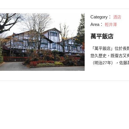
映的印象。這座教堂
地方。若事前預約也
Category：
酒店
歌隊的演唱會等音樂
Area：
輕井澤
萬平飯店
「萬平飯店」位於長
悠久歷史，既復古又有
（明治27年），佐
數完美結合自然、歴
優雅的建築也是其魅力
文化財產。放置在客
等，整座館内散發著
紅茶等等旅館精心挑選
DANDOY」特別合
等都非常受到喜愛。