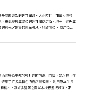
於長野縣東部的輕井澤町。大正時代，加拿大傳教士
地，由此發展成繁榮的輕井澤商店街。現今，這裡成
來的觀光客聚集的觀光勝地，欣欣向榮。 商店街上
坊等可以品嚐美食的店家比鄰而立。遊客可以邊逛邊
，享受樂趣忘卻時間。明治時代建造的歷史悠久的教
一看之處。街道整體混雜了西洋與日本文化，是一條
施
街。 毎年10月29日到11月6日之間會舉行
AZAAR」市集，在商店街購物滿2,000日圓就會獲得抽獎
的贈品。
流過長野縣東部的輕井澤町的湯川而建，是以輕井澤
，聚集了許多具特色的商店與餐廳。 利用原本生長
上的春榆木，讓許多建築之間以木棧板連接起來，那景
」。這裡是讓遊客可以在知名的輕井澤度假勝地的舒
和美食的一處景點。梅雨季節時，可以欣賞許多顏色
彩的「Umbrella Sky」。 在和榆樹街小鎮位於