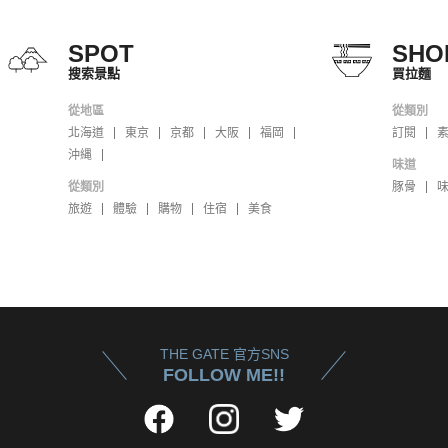
SPOT
SHO
搜索景點
買拉麵
從地區
從類別
北海道
東京
京都
大阪
福岡
訂閱
沖縄
味道
從類別
豚骨
旅遊
體驗
購物
住宿
美食
THE GATE 官方SNS
FOLLOW ME!!