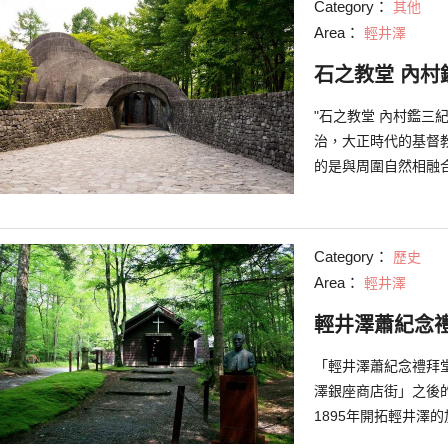
Category：
其他
同一區的「Picch
Area：
輕井澤
頰鼯鼠的活動。另外，在
冰場，不論大人或小
石之教堂 內村
"石之教堂 內村鑑三
治，大正時代的基督
的是與周圍自然相融
井沢的水一樣，這使
石頭和玻璃交疊構建
當天，教堂內可以自
Category：
歷史
動。活動內容是配合
Area：
輕井澤
進行彩燈照明裝飾，
輕井澤蕭紀念
「輕井澤蕭紀念禮拜
澤銀座商店街」之後
1895年開拓輕井澤的加拿
穩的木造建築是其特