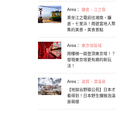
Area：
鎌倉・江之島
乘坐江之電前往湘南・鐮
倉・七里浜！周遊當地人聚
集的美景・美食景點
Area：
東京塔區域
爬樓梯一路登頂東京塔！？
發現東京塔更有趣的新玩
法！
Area：
滋賀・澀溫泉
【地獄谷野猿公苑】日本才
看得到！日本野生獼猴泡溫
泉萌樣