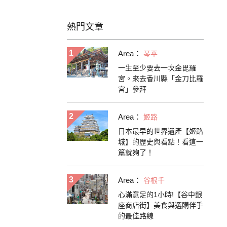
熱門文章
Area：
琴平
一生至少要去一次金毘羅
宮。來去香川縣「金刀比羅
宮」參拜
Area：
姬路
日本最早的世界遺產【姬路
城】的歷史與看點！看這一
篇就夠了！
Area：
谷根千
心滿意足的1小時!【谷中銀
座商店街】美食與選購伴手
的最佳路線