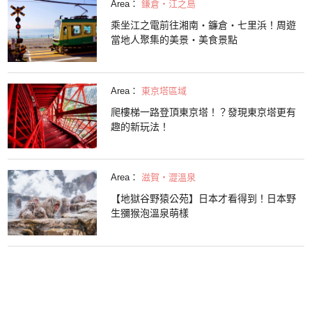
Area：
鎌倉・江之島
乘坐江之電前往湘南・鐮倉・七里浜！周遊
當地人聚集的美景・美食景點
Area：
東京塔區域
爬樓梯一路登頂東京塔！？發現東京塔更有
趣的新玩法！
Area：
滋賀・澀溫泉
【地獄谷野猿公苑】日本才看得到！日本野
生獼猴泡溫泉萌樣