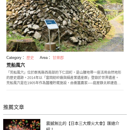
Category：
歷史
Area：
甘樂郡
荒船風穴
「荒船風穴」位於群馬縣西南部的下仁田町，是山腰地帶一座活用自然地形
的歷史遺跡。2014年以「富岡紡紗廠與絹産業遺産群」登錄於世界遺産。
荒船風穴是在1905年作為蠶種貯蔵施設，由養蠶農家──庭屋静太郎建造起
來的，經過研究利用長野縣天然冷風的風穴技術，是日本最大的貯蔵施設。
即使至今冷風環境也維持如同建造當時，遊客可以親身感受那風穴技術。
開放參觀期間是從4月上旬到11月下旬。冬季關閉期間，下仁田町歴史館中
還有進行史料展示，各位也不妨前去一探究竟。
推薦文章
震撼無比的【日本三大煙火大會】匯總介
紹！