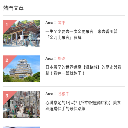
熱門文章
Area：
琴平
一生至少要去一次金毘羅宮。來去香川縣
「金刀比羅宮」參拜
Area：
姬路
日本最早的世界遺產【姬路城】的歷史與看
點！看這一篇就夠了！
Area：
谷根千
心滿意足的1小時!【谷中銀座商店街】美食
與選購伴手的最佳路線