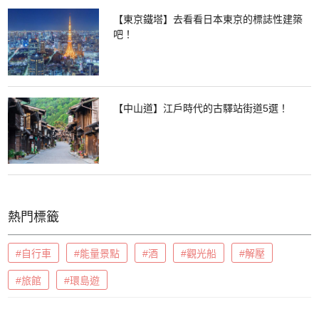
【東京鐵塔】去看看日本東京的標誌性建築
吧！
【中山道】江戶時代的古驛站街道5選！
熱門標籤
#自行車
#能量景點
#酒
#觀光船
#解壓
#旅館
#環島遊