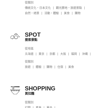
從類別
傳統文化・日本文化
觀光勝地・旅遊景點
自然・絕景
活動・體驗
美食
購物
SPOT
搜索景點
從地區
北海道
東京
京都
大阪
福岡
沖縄
從類別
旅遊
體驗
購物
住宿
美食
SHOPPING
買拉麵
從類別
訂閱
素食
單品