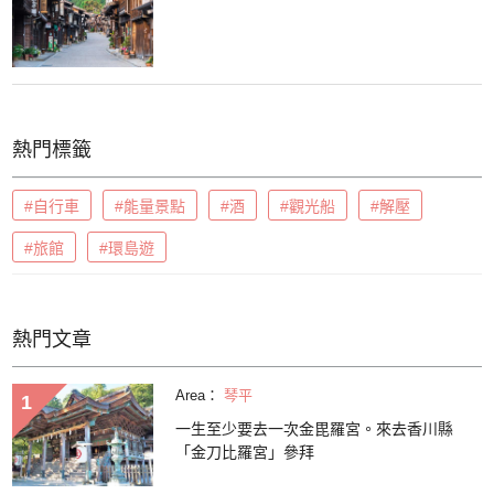
熱門標籤
#自行車
#能量景點
#酒
#觀光船
#解壓
#旅館
#環島遊
熱門文章
Area：
琴平
一生至少要去一次金毘羅宮。來去香川縣
「金刀比羅宮」參拜