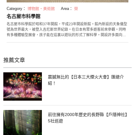
Category：
博物館・美術館
Area：
榮
名古屋市科學館
名古屋市科學館於昭和37年開館，平成23年開設新館。館內新設的天象儀型
號為世界最大，被登入吉尼斯世界紀錄。在日本有眾多遊客前來參觀。同時
有多種體驗型展會，孩子能在這裏以遊玩的形式了解科學。開設許多面向教
育的活動，有可以安全快捷體驗科學的“展示室志願者”活動，還有面向小，
中學生，使用望遠鏡觀測天體的科學俱樂部等。
推薦文章
震撼無比的【日本三大煙火大會】匯總介
紹！
前往擁有2000年歷史的長野縣【戶隱神社】
5社巡遊