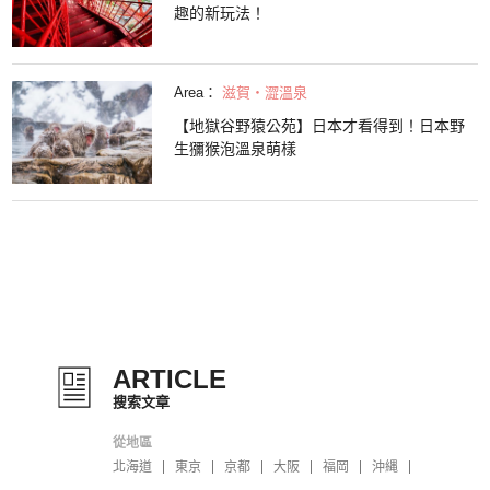
趣的新玩法！
Area：
滋賀・澀溫泉
【地獄谷野猿公苑】日本才看得到！日本野
生獼猴泡溫泉萌樣
ARTICLE
搜索文章
從地區
北海道
東京
京都
大阪
福岡
沖縄