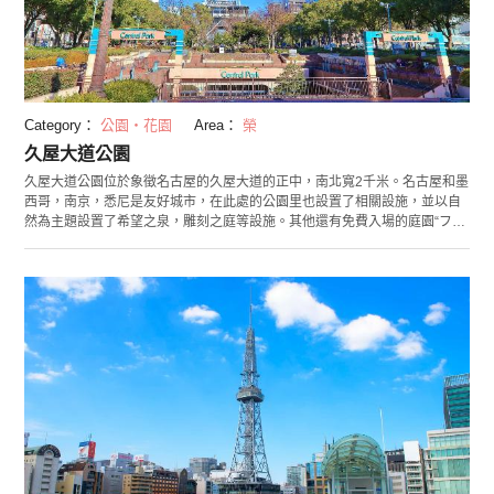
Category：
公園・花園
Area：
榮
久屋大道公園
久屋大道公園位於象徵名古屋的久屋大道的正中，南北寬2千米。名古屋和墨
西哥，南京，悉尼是友好城市，在此處的公園里也設置了相關設施，並以自
然為主題設置了希望之泉，雕刻之庭等設施。其他還有免費入場的庭園“フラ
リエ”（fularie），裡面還可以就餐。到了週末和大型連休，這裏還舉辦
cosplay展和日本道正中祭祀活動等，很多日本本國和國外遊客前來到訪。