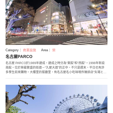
Category：
商業設施
Area：
榮
名古屋PARCO
名古屋 PARCO於1989年建成，建成之時分為“東館”和“西館”。1998年新設
南館。位於榮最繁盛的街道－“久屋大道”的正中，不只是週末，平日也有許
多學生前來購物。大樓里的餐廳里，有名古屋名小吃味噌炸豬排店“矢場と
ん”等，可以體驗到很多代表名古屋的地方。名古屋 PARCO在PARCO系列裡
無論是店舖面積還是營業額都是位於首位的，是來名古屋觀光不可不去的地
方。