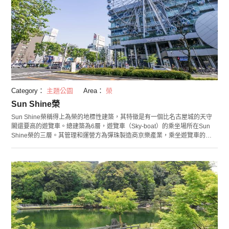
Category：
主題公園
Area：
榮
Sun Shine榮
Sun Shine榮稱得上為榮的地標性建築，其特徵是有一個比名古屋城的天守
閣還要高的遊覽車。總建築為6層，遊覽車（Sky-boat）的乘坐場所在Sun
Shine榮的三層。其管理和運營方為彈珠製造商京樂產業，乘坐遊覽車的時
候，每一個車廂的投幣口都會不停迴轉，很有意思。2層是“SKE48劇場”，5
層是“SKE48咖啡廳和AKB周邊店鋪”，這裏和當地偶像積極的進行著各種合
作。