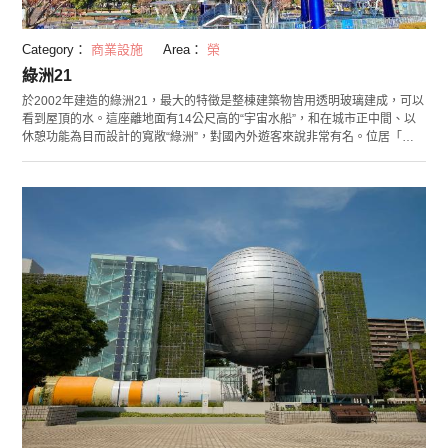
Category：
商業設施
Area：
榮
綠洲21
於2002年建造的綠洲21，最大的特徵是整棟建築物皆用透明玻璃建成，可以
看到屋頂的水。這座離地面有14公尺高的“宇宙水船”，和在城市正中間、以
休憩功能為目而設計的寬敞“綠洲”，對國內外遊客來說非常有名。位居「外
國觀光客評選的夏季上鏡景點排名」中的第二名，也因此吸引許多遊客前來
和宇宙水船打卡合照。