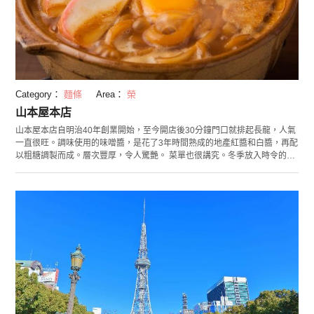
Category：
麵條
Area：
榮
山本屋本店
山本屋本店自明治40年創業開始，至今開店後30分鐘門口就排起長龍，人氣
一直很旺。調味使用的味噌醬，是花了3年時間熟成的地產紅醬和白醬，再配
以粗糖調製而成。層次豐厚，令人驚艷。 菜單也很講究。冬季放入時令的牡
蠣，秋季有蘑菇等，提供各種季節時令的燴味噌烏冬麵。