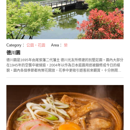
Category：
公園・花園
Area：
榮
德川園
德川園是1695年由尾張藩二代藩主 德川光友所修建的別墅莊園。園內大部分
在1945年的空襲中被燒毀，2004年以作為日本庭園用途被翻修成今日的樣
貌。園內各個季節都有鮮花開放，花季中更吸引遊客前來觀賞，十分熱鬧。
園內設有多家餐廳，如法國菜和日式點心、酒吧等，還可以買到玩遍德川園
和名古屋城的套票喔！