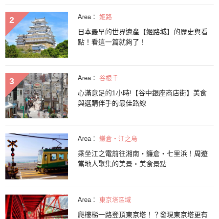
Area：
姬路
日本最早的世界遺產【姬路城】的歷史與看
點！看這一篇就夠了！
Area：
谷根千
心滿意足的1小時!【谷中銀座商店街】美食
與選購伴手的最佳路線
Area：
鎌倉・江之島
乘坐江之電前往湘南・鐮倉・七里浜！周遊
當地人聚集的美景・美食景點
Area：
東京塔區域
爬樓梯一路登頂東京塔！？發現東京塔更有