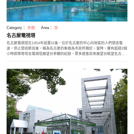
Category：
參觀
Area：
榮
名古屋電視塔
名古屋電視塔在1954年設置以後，位於名古屋的中心向地區的人們發送電
波，停止發送節目後，稱為名古屋的象徵為市民所親近。當時，層有超過3個
小時排隊等待去電視塔展望台參觀的紀錄，眾多遊客前來展望台眺望名古屋
的城市景觀，一時非常熱鬧。1989年，伴隨名古屋市製100週年紀念事業的
開始，電視塔也被點上了彩燈。塔內還設置了可以舉辦婚禮慶典和活動的場
地，屋頂展望台上還設置了“戀人聖地紀念碑”，看點滿滿。