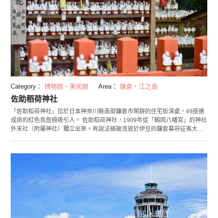
Category：
博物館・美術館
Area：
鎌倉・江之島
佐助稻荷神社
「佐助稻荷神社」位於日本神奈川縣南部鐮倉市閑靜的住宅街深處，49座連
成排的紅色鳥居極吸引人。 佐助稻荷神社，1909年從「鶴岡八幡宮」的神社
外末社（附屬神社）獨立出來。有說法稱被流放於伊豆的鐮倉幕府征夷大將
軍源賴朝，聽從夢中稻荷的啓示而建立了此神社。 神社如其名（稻荷大神的
使者（親族）為狐狸），院內還設有很多白狐雕像，據說在祈求生意興隆、
學業有成及喜結良緣等方面非常靈驗。據悉這裡還是可為寵物祈福的神社，
有很多人來此祈求寵物病癒或與失散寵物重逢。 佐助稻荷神社每年2月還會
舉辦祈求豐收的「初午祭」，屆時還可參觀神職為您帶來的神樂奉納。