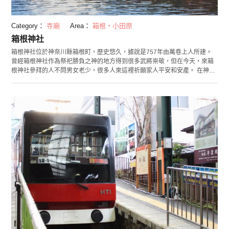
Category：
寺廟
Area：
箱根・小田原
箱根神社
箱根神社位於神奈川縣箱根町，歷史悠久，據說是757年由萬卷上人所建。
曾經箱根神社作為祭祀勝負之神的地方得到很多武將崇敬，但在今天，來箱
根神社參拜的人不問男女老少，很多人來這裡祈願家人平安和安產。 在神社
境內有能實現人們心願成就的神木「矢立之杉」等數個知名景點。其中「平
和的鳥居」是一大看點。神社面朝蘆之湖而立，其幻想的場景使這裡成為了
一處人氣拍照地。訪問箱根神社後不妨一並看看在結得姻緣方面頗為靈驗的
九頭龍神社。兩神社自古以來就有很深的關係，據說一起參拜效果更靈驗！
請一定要到這兩個地方踩點喔！