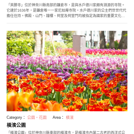
「英勝寺」位於神奈川縣南部的鐮倉市，是與水戶德川家頗有淵源的寺院。
它建於1636年，是鐮倉唯一一家尼姑庵寺院。水戶德川家的公主們世世代代
擔任住持。佛殿、山門、鐘樓、祠堂及祠堂門均被指定為國家的重要文化遺
產。 它作為花寺也很有名，有紫藤和彼岸花、秋天還有紅葉，於此可觀賞到
四季變換的各種花朵。穿過境內靠里的小門，還可遇見俊秀震撼的竹林。 英
勝寺的書院還會不定期舉辦茶會。
Category：
公園・花園
Area：
橫濱
橫濱公園
「橫濱公園」位於神奈川縣東部的橫濱市，是橫濱市內第二古老的西洋式公