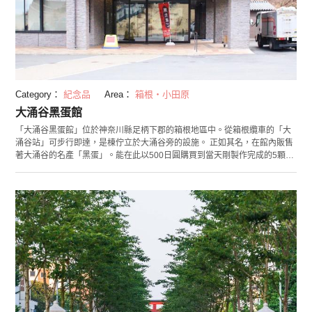
Category：
紀念品
Area：
箱根・小田原
大涌谷黑蛋館
「大涌谷黑蛋館」位於神奈川縣足柄下郡的箱根地區中。從箱根纜車的「大
涌谷站」可步行即達，是棟佇立於大涌谷旁的設施。 正如其名，在館內販售
著大涌谷的名產「黑蛋」。能在此以500日圓購買到當天剛製作完成的5顆包
裝黑蛋。 黑蛋是將雞蛋放入從大涌谷湧出約80℃的溫泉池中煮過，並有著黑
色蛋殼的水煮蛋。據說只要吃1顆就能延長7年的壽命，至今仍有許多觀光客
為了一嚐黑蛋而前往大涌谷站。 此外，在館內的「黑蛋SHOP」中，也販售
著多種箱根地區的伴手禮，除了有零食、魚板等食品之外，還能在此購買到
箱根的代表性傳統工藝品──寄木細工等等。