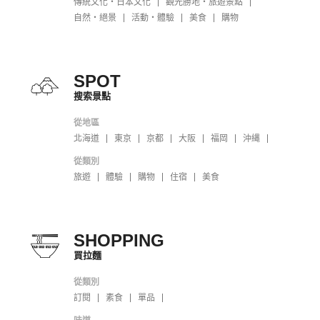
傳統文化・日本文化
觀光勝地・旅遊景點
自然・絕景
活動・體驗
美食
購物
SPOT
搜索景點
從地區
北海道
東京
京都
大阪
福岡
沖縄
從類別
旅遊
體驗
購物
住宿
美食
SHOPPING
買拉麵
從類別
訂閱
素食
單品