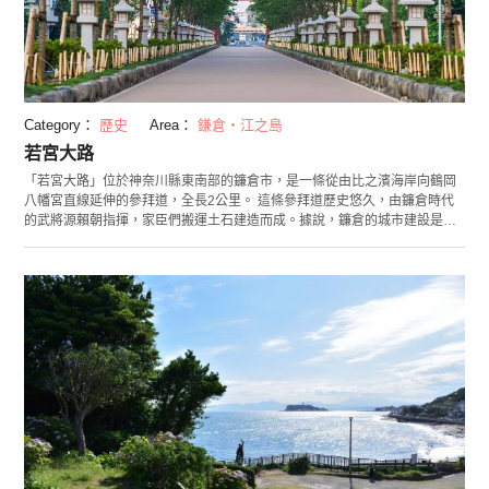
Category：
歷史
Area：
鎌倉・江之島
若宮大路
「若宮大路」位於神奈川縣東南部的鐮倉市，是一條從由比之濱海岸向鶴岡
八幡宮直線延伸的參拜道，全長2公里。 這條參拜道歷史悠久，由鐮倉時代
的武將源賴朝指揮，家臣們搬運土石建造而成。據說，鐮倉的城市建設是以
若宮大路為中心進行的。代表鐮倉的神社「鶴岡八幡宮」在創建當時被稱為
「鶴岡若宮」，若宮大路的名字也就由此得來。屹立在由比之濱海岸到八幡
宮入口之間的三個大型鳥居是一大亮點。從第二個鳥居延續的參拜道路叫做
「段葛」，其特點是道路中間堆積著一段高起來的葛石。這種看上去在道路
上又鋪置一層道路的工法也被稱為「置石」，由於其構造罕見，被指定為國
家歷史遺址。 若宮大路也是著名的賞櫻名地。到了春天，參拜道會被櫻花形
成的穹頂覆蓋，彷彿形成一條櫻花隧道。對於那些想要避免擁擠的人來說，
向由比之濱方向步行就可到達的若宮大路公園是不二之選，它在鐮倉這裡也
是鮮有人知的賞花地點，可以欣賞到櫻花和杜鵑花。