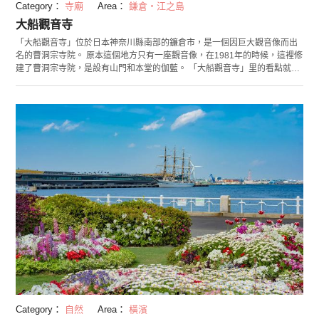
Category：
寺廟
Area：
鎌倉・江之島
大船觀音寺
「大船觀音寺」位於日本神奈川縣南部的鐮倉市，是一個因巨大觀音像而出
名的曹洞宗寺院。 原本這個地方只有一座觀音像，在1981年的時候，這裡修
建了曹洞宗寺院，是設有山門和本堂的伽藍。 「大船觀音寺」里的看點就是
高約25公尺，被稱為「大船觀音」的白衣觀音。在1929年，地方的有志之士
籌集資金修建觀音，但由於戰爭，工程不得已被中斷。戰爭結束之後，大船
觀音協會的發起人又組織了重建活動，終於在1960年修建好了現在我們所看
見的巨型觀音像。觀世音菩薩在高台上俯視眾生的姿態，對當地人來說已經
倍感親切。並且，如果繞到大船觀音的背後，還能進入雕塑內部參拜。這裡
每周日都有座禪會，屆時會舉行座禪和茶話會。另外，在寺務所還能夠獲得
御朱印。 每年秋季，大船觀音寺里會舉辦「夢觀音亞洲節」，來自亞洲各地
的演出者會相聚在此，進行樂器演奏和傳統舞蹈表演等。大船觀音寺里的吉
祥物「のんちゃん（Non-chan）」也會出來歡迎大家。
Category：
自然
Area：
橫濱