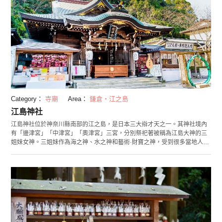
Category：
寺廟
Area：
鎌倉・江之島
江島神社
江島神社位於神奈川縣南部的江之島，是日本三大辯才天之一。其神社境內
有「邊津宮」「中津宮」「奧津宮」三宮，分別祭祀著被稱為江島大神的三
姐妹女神。三姐妹作為海之神、水之神和藝術·財寶之神，受到很多當地人的
信仰，因此據說來江島神社參拜有使人技藝漸精·出海安全·財運亨通的效
果。 踏入江島神社，映入眼簾的便是「邊津宮」。在這裡有轉一轉就能去除
厄運的「茅之輪」和因為根系發達有利於結識姻緣的神木都非常有名。 向深
處前進，就到了「中津宮」，中津宮的前廣場是每年11月下旬到2月上旬在
江之島舉辦的燈光展「湘南的寶石」的會場之一。在夜間，莊嚴而美麗的神
社和閃閃發光的彩燈相映成輝，值得欣賞。 再深處便是「奧津宮」，這裡畫
著不論從哪個角度都像是瞪著我們的「八方怒視之龜」。