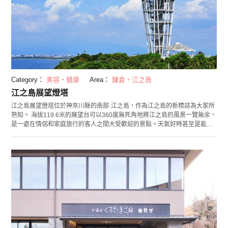
Category：
美容・健康
Area：
鎌倉・江之島
江之島展望燈塔
江之島展望燈塔位於神奈川縣的南部·江之島，作為江之島的新標誌為大家所
熟知。 海拔119.6米的展望台可以360度無死角地將江之島的風景一覽無余，
是一處在情侶和家庭旅行的客人之間大受歡迎的景點。天氣好時甚至是能眺
望到富士山和伊豆高原，請來江之島時務必爬上展望台看看！ 「江之島展望
燈塔」是作為2002年江之電車開業100週年事業的一環而建設的。 建設當時
外表像是火箭，然而於2003年4月時重新裝修後建成如今蠟燭模樣的燈塔。
雖然可以坐電梯上展望台，但是走下展望台時推薦您走完全由玻璃建成的台
階。展望台位於建築的17層，螺旋狀的台階使得您可以充分感受到開放感和
些許地緊張。 燈塔腳下是滿滿南國風格的「Samuel Cocking苑」，除此之
外每年冬天還會舉辦「湘南的寶石～妝點江之島的光與色彩的祭典～」。
2018年這裡還被認定為「關東三大燈光展」之一，請務必親自來欣賞這場光
與色彩的盛典！