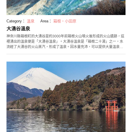
Category：
溫泉
Area：
箱根・小田原
大湧谷溫泉
神奈川縣箱根町的大湧谷是約3000年前箱根火山噴火後形成的火山遺跡，這
裡湧出的溫泉便是「大湧谷溫泉」。大湧谷溫泉是「箱根二十湯」之一，水
流經了大湧谷的火山蒸汽，形成了溫泉。因水量充沛，可以提供大量溫泉
水，因此如今在向箱根各地的溫泉供水。 大湧谷溫泉是酸性（pH2.5）的硫
酸鹽溫泉。因為酸性溫泉水具有很強的殺菌能力，對於割傷、痤瘡、皮膚問
題均有效果。同時也可以改善神經痛、肌肉酸痛，緩解疲勞。