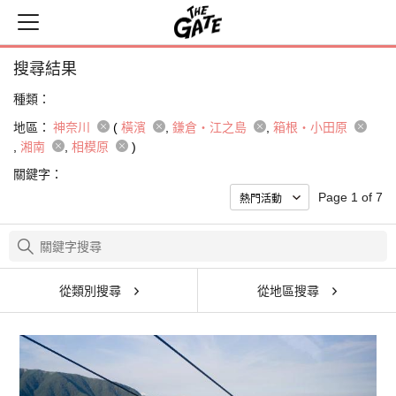
搜尋結果
種類：
地區：
神奈川
(
橫濱
鎌倉・江之島
箱根・小田原
湘南
相模原
)
關鍵字：
Page 1 of 7
從類別搜尋
從地區搜尋