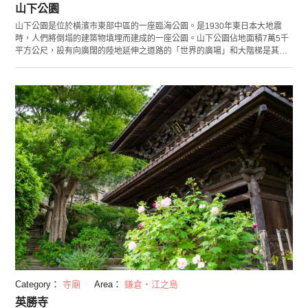
山下公園
山下公園是位於橫濱市東部中區的一座臨海公園。是1930年東日本大地震
時，人們將倒塌的建築物填埋而建成的一座公園。山下公園佔地面積7萬5千
平方公尺，設有向廣闊的陸地延伸之道路的「世界的廣場」和大階梯是其標
誌特徵。山口公園作為眺望橫濱的街景的場所，是現在熱門的觀光景點之
一。 從園內眺望，可將「橫濱港灣大橋」、「橫濱未來港」等橫濱標誌建築
盡收眼底。到了夜晚天色已暗時，華燈初上的夜景如置身夢幻，令人沈醉。
自1859年橫濱港開港以來，橫濱就有著與各國頻繁往來的歷史。見證了橫濱
的歷史的山下公園中坐落著數座來自各國的紀念碑。如加州聖地牙哥市贈予
的「水之守護神像」和在日印度人協會贈與的「印度水塔」等建築物，都極
富魅力。另外，這裡還以綻放著2500朵玫瑰而名聲遠揚。園內設有長椅以供
疲乏時休息恢復體力,是一個能夠一邊欣賞海景與玫瑰，悠閒地享受時光的好
去處。
Category：
寺廟
Area：
鎌倉・江之島
英勝寺