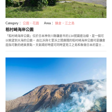
Category：
公園・花園
Area：
鎌倉・江之島
稻村崎海岸公園
「稻村崎海岸公園」位於日本神奈川縣鐮倉市的134號國道沿線，是一個可
以眺望到大海的公園。 由比浜與七里浜之間廣闊的稻村崎海岸公園可是鐮倉
屈指可數的絕美景點。天氣晴好時還可同時望見江之島和象徵日本的富士
山，這裡還被列為「神奈川五十大景勝」和「關東百大觀賞富士山的景
點」。傍晚時分，在此可觀賞到太陽彷彿漂浮於大海之上的夢幻般景觀。6月
中旬園內盛開繡球花，吸引眾多遊客前來拍照。 公園內設有可小憩的桌椅，
中午時分有人在此鋪開便當享受，有人悠閒地做著瑜伽，這裡已成為了地區
居民的休憩之地。