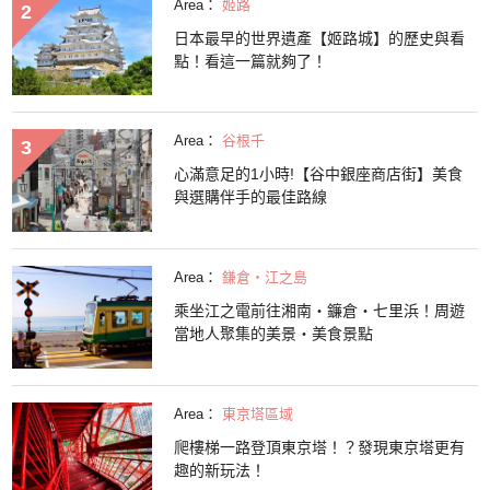
Area：
姬路
日本最早的世界遺產【姬路城】的歷史與看
點！看這一篇就夠了！
Area：
谷根千
心滿意足的1小時!【谷中銀座商店街】美食
與選購伴手的最佳路線
Area：
鎌倉・江之島
乘坐江之電前往湘南・鐮倉・七里浜！周遊
當地人聚集的美景・美食景點
Area：
東京塔區域
爬樓梯一路登頂東京塔！？發現東京塔更有
趣的新玩法！