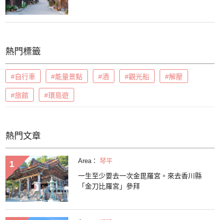
熱門標籤
#自行車
#能量景點
#酒
#觀光船
#解壓
#旅館
#環島遊
熱門文章
Area：
琴平
一生至少要去一次金毘羅宮。來去香川縣
「金刀比羅宮」參拜