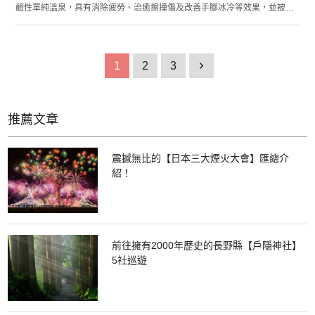
鹼性單純溫泉，具有消除疲勞、治癒擦撞傷及改善手腳冰冷等效果，並被稱
為「美肌之湯」。 在箱根湯寮的大浴場中，設有「室內浴池」「岩浴池」
「信樂浴池」「見晴湯」及「澤水浴池」等5個浴池及三溫暖「熱之室」。在
能聯想到里山的豐富自然景色環繞下，能讓人浸泡在溫泉湯中度過片刻的療
癒時光。在三溫暖「熱之室」中，每個小時會提供桑拿服務。 此外，對於想
1
2
3
1
悠閒度過奢侈時光的人，則強力推薦單人包廂式露天浴池「別館湯屋 花
傳」。全部共設有19間包廂，能一邊享受箱根溫泉的泡湯樂趣，邊悠閒地度
過私人時光。
推薦文章
震撼無比的【日本三大煙火大會】匯總介
紹！
前往擁有2000年歷史的長野縣【戶隱神社】
5社巡遊