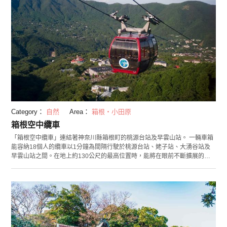
Category：
自然
Area：
箱根・小田原
箱根空中纜車
「箱根空中纜車」連結著神奈川縣箱根町的桃源台站及早雲山站。 一輛車箱
能容納18個人的纜車以1分鐘為間隔行駛於桃源台站、姥子站、大湧谷站及
早雲山站之間。在地上約130公尺的最高位置時，能將在眼前不斷擴展的箱
根街景及富士山的四季更迭景色盡收眼底。 其中特別推薦的是從桃源台站出
發的第2個停靠站大湧谷站。只要走出車站便能看到的「大湧谷」也被稱為
「地獄谷」，是現在也仍持續活動的活火山。 此外，在大湧谷站也能購買到
放入大湧谷溫泉地中煮過的「黑蛋」。據說只要吃1個就能延長7年壽命，您
也不妨來品嚐看看這知名美食吧。