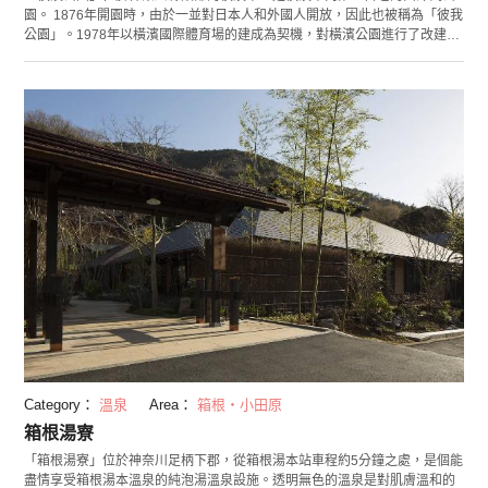
園。 1876年開園時，由於一並對日本人和外國人開放，因此也被稱為「彼我
公園」。1978年以橫濱國際體育場的建成為契機，對橫濱公園進行了改建。
在園內的日本庭園「彼我庭園」，有可以欣賞到水流敲打地下發出美妙聲音
的「水琴窟」。包括以上介紹的所有景點，橫濱公園於2009年被認證為近代
化產業遺產。 公園裡的一大看點是種植了約70種、約14萬棵鬱金香的花田。
每年4月上旬至下旬開花時節，都會吸引眾多觀光遊客。毎年4月舉辦「橫濱
花與綠之物語春季博覽會」時，橫濱公園作為會場之一為橫濱的城市景觀增
添了不少色彩。 橫濱公園距離港未來、山下公園和中華街等觀光名勝也交通
便捷。吹著橫濱港的海風，享受一番公園漫步或棒球觀戰如何？
Category：
溫泉
Area：
箱根・小田原
箱根湯寮
「箱根湯寮」位於神奈川足柄下郡，從箱根湯本站車程約5分鐘之處，是個能
盡情享受箱根湯本溫泉的純泡湯溫泉設施。透明無色的溫泉是對肌膚溫和的