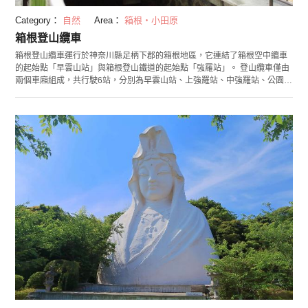
Category：
自然
Area：
箱根・小田原
箱根登山纜車
箱根登山纜車運行於神奈川縣足柄下郡的箱根地區，它連結了箱根空中纜車
的起始點「早雲山站」與箱根登山鐵道的起始點「強羅站」。 登山纜車僅由
兩個車廂組成，共行駛6站，分別為早雲山站、上強羅站、中強羅站、公園上
站、公園下站、強羅站，全程約1.2公里，行駛時長約9分鐘。 從登山纜車的
車窗可以眺望四季不同的箱根景色。來箱根，坐在沿著斜坡緩緩前進的車廂
內，欣賞新綠、楓葉、雪景等大自然美景吧！