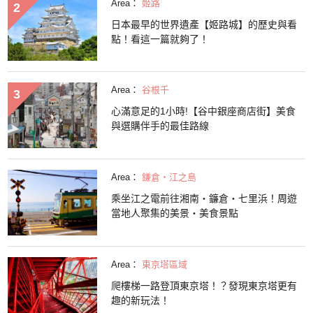
Area：
姬路
日本最早的世界遺產【姬路城】的歷史與看
點！看這一篇就夠了！
Area：
谷根千
心滿意足的1小時!【谷中銀座商店街】美食
與選購伴手的最佳路線
Area：
鎌倉・江之島
乘坐江之電前往湘南・鐮倉・七里浜！周遊
當地人聚集的美景・美食景點
Area：
東京塔區域
爬樓梯一路登頂東京塔！？發現東京塔更有
趣的新玩法！