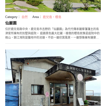
Category：
自然
Area：
鹿兒島・櫻島
仙巌園
位於鹿兒島縣中央，鹿兒島市吉野的「仙巖園」為代代傳承薩摩藩藩主的島
津家所擁有的別墅與庭院。 庭園景色龐大壯麗，雄偉的櫻島就像是庭院中的
假山，錦江灣則是腹地中的池塘。不妨一邊欣賞風景，一邊想像擁有薩摩藩
的藩主心情吧！ 島津家作為幕府末期中最早邁向近代化的先驅，其別墅作為
迎賓館接待過許多來自世界各地、赫赫大名的歷史人物。另外，寬闊腹地中
的歐式製鐵所、玻璃工廠及發電用的水壩，更被登錄為世界文化遺產「明治
日本的產業革命遺產」中的一部份。 庭院內的景點豐富多樣，像是提供薩摩
鄉土料理的餐廳「櫻華亭」、可實際參觀薩摩切子製作過程的工廠，還有販
售各種精緻伴手禮的商店。在這裡，旅客能深度體驗薩摩的歷史與文化。