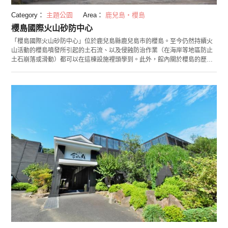
Category：
主題公園
Area：
鹿兒島・櫻島
櫻島國際火山砂防中心
「櫻島國際火山砂防中心」位於鹿兒島縣鹿兒島市的櫻島。至今仍然持續火
山活動的櫻島噴發所引起的土石流、以及侵蝕防治作業（在海岸等地區防止
土石崩落或滑動）都可以在這棟設施裡頭學到。此外，館內關於櫻島的歷
史、至今發生的大爆發等也有清楚易懂的展示與解說。 櫻島國際火山砂防中
心不只是作為展示設施，也是發生土石流，或監視火山活動、火山爆發等櫻
島的災害時的避難設施，扮演重要角色。它守護著櫻島居民的生活和安全，
並且向人們傳達大自然壯觀又令人敬畏的一面，是棟獨一無二的設施。