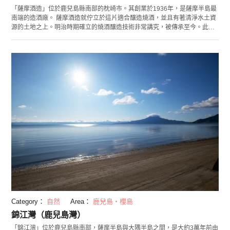
「薩摩酒造」位於鹿兒島縣南部的枕崎市。其創業於1936年，是薩摩半島最
南端的造酒廠。 薩摩酒造就佇立於這片適合釀造燒酒，並且有著清淨水土資
源的土地之上。明治時期確立的燒酒釀造技術非常講究，被傳承至今。此處
經營的燒酒有芋燒酒，麥燒酒以及氣泡酒等各式各樣。其中還有九州地區限
定出售的產品，作為觀光的特產最合適不過了。同時設於造酒廠內的花渡川
蒸餾所「明治藏」，不僅可以參觀釀造流程，還可以從展望台眺望枕崎市
內。 逛過酒窯後，建議前往「花渡川Beer House」邊品嚐燒酒邊用餐。每
天更換的午餐及套餐大量使用當地收穫的食材。不光是燒酒，使用新鮮紅薯
獨家釀製的啤酒也很有人氣。您可以品嚐一番，找到自己鍾愛的一款酒。
Category：
自然
Area：
鹿兒島・櫻島
錦江灣（鹿兒島灣）
「錦江灣」位於鹿兒島縣南部，薩摩半島與大隅半島之間，是大約3萬年前由