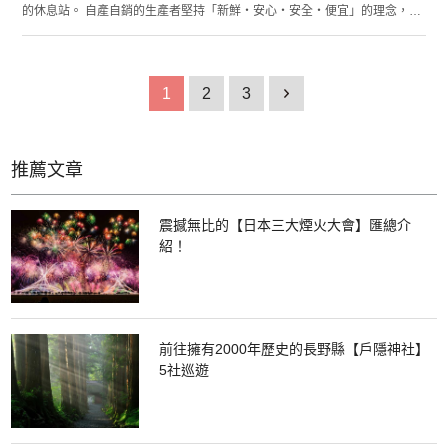
的休息站。 自產自銷的生產者堅持「新鮮・安心・安全・便宜」的理念，販
賣各種豐富農產品或者加工品，店內也陳列著各式工藝品。除此之外，這裡
還有許多鹿兒島土產的伴手禮可供選購。休息站也規劃有可將購買下的食品
現場享用的內用休息區，讓您可以一邊體驗大隅半島的魅力，一邊悠哉的小
歇片刻。順帶一提當地的冰淇淋也是人氣商品之一喔！ 這裡還會定期舉辦
1
2
3
1
「Nshiki之里大感謝祭」，屆時以新鮮蔬菜為首所有的商品都會特價販售，
同時每消費1000日幣還可以參加一次抽獎。不僅划算，還可以遇見鹿兒島縣
的各式農產品與名產。
推薦文章
震撼無比的【日本三大煙火大會】匯總介
紹！
前往擁有2000年歷史的長野縣【戶隱神社】
5社巡遊