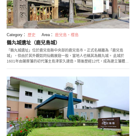
Category：
歷史
Area：
鹿兒島・櫻島
鶴丸城遺址（鹿兒島城）
「鶴丸城遺址」位於鹿兒島縣中央部的鹿兒島市。正式名稱雖為「鹿兒島
城」，但由於其外觀如同仙鶴展翅一般，當地人也稱其為鶴丸城。 此城於
1601年由薩摩藩的初代藩主島津家久建造。隨後歷經12代，成為建立藩體制
基礎的重要據點。城遺址由背後的山城和位於山腳的居城構成，山城作為西
鄉隆盛於西南戰爭時的據守之地而聞名。從展望台眺望的美麗櫻島和鹿兒島
市街可謂必看景觀。鹿兒島觀光時，非常推薦前往此景點看看。 主城舊址處
設有鹿兒島縣歷史資料中心「黎明館」，其中了展示多達155,000件資料，
並且可通過試穿盔甲等愉快體驗來學習歷史。