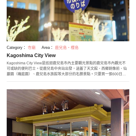
Category：
寺廟
Area：
鹿兒島・櫻島
Kagoshima City View
Kagoshima City View是巡迴鹿兒島市內主要觀光景點的鹿兒島市內觀光不
可或缺的便利巴士。從鹿兒島中央站出發，涵蓋了天文館、西鄉銅像前、仙
巖園（磯庭園）、鹿兒島水族館等大部分的名勝景點。只要買一張600日圓
（大人）的乘車券，就可以無限次數地上下車，省去不少麻煩相當划算。要
坐到目的地下車也好，或乘坐一圈飽覽所有的名勝也好。以海豚為造型的可
愛車體內部是木紋色調的復古氛圍，也可以聽到司機充滿薩摩鄉土愛的名勝
導覽解說。特別是每周六的晚上有「夜景路線」運行，在鹿兒島市街區一覽
無遺的「城山」有安排乘客短暫下車參觀與攝影的時間，備有諸如此類等因
應觀光客需求的服務。