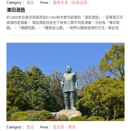
Category：
雜貨
Area：
薩摩半島（指宿溫泉）
濱田酒造
於1868年在鹿兒島縣西部ICHIKI串木野市創業的「濱田酒造」，是專賣正宗
燒酒的造酒廠。 濱田酒造目前名下保有三間不同造酒廠，分別為「傳兵衛
藏」、「傳藏院藏」、「薩摩金山藏」，他們以釀造燒酒的方式，將此地悠
久的薩摩籓歷史傳承至今。而傳兵衛藏著重於重現當初創業的「傳統」；傳
藏院藏著重於正宗燒酒的「革新」；而薩摩金山藏則是鹿兒島唯一在坑道裡
頭釀造燒酒的製酒廠。由於每間酒廠別具不同特色，所以釀造出的燒酒風味
也都不盡相同，其中傳兵衛藏與薩摩金山藏可以直接購買燒酒回家，故適合
當購買伴手禮的好去處。 每間酒廠都會定期舉辦不同的活動，同時也有只能
在活動中才能購買到的限定好酒，若時間充足不妨多多確認相關資訊。 圖為
「薩摩金山藏」的照片
Category：
歷史
Area：
鹿兒島・櫻島