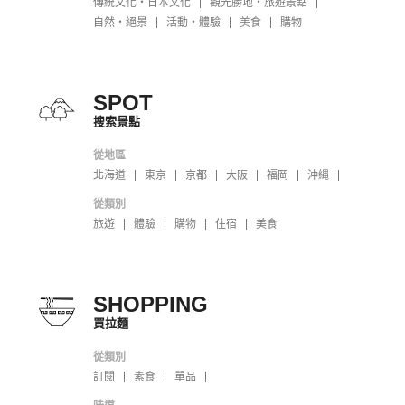
傳統文化・日本文化
觀光勝地・旅遊景點
自然・絕景
活動・體驗
美食
購物
SPOT
搜索景點
從地區
北海道
東京
京都
大阪
福岡
沖縄
從類別
旅遊
體驗
購物
住宿
美食
SHOPPING
買拉麵
從類別
訂閱
素食
單品