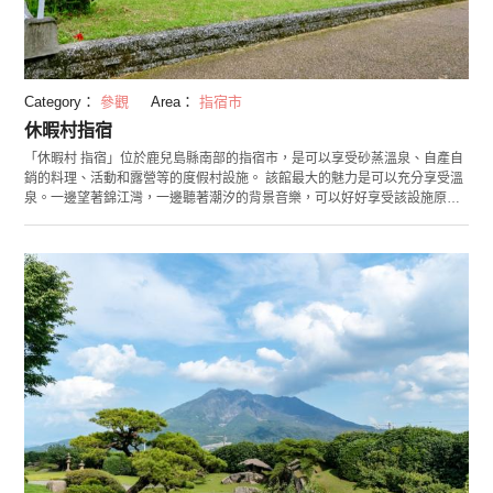
Category：
參觀
Area：
指宿市
休暇村指宿
「休暇村 指宿」位於鹿兒島縣南部的指宿市，是可以享受砂蒸溫泉、自產自
銷的料理、活動和露營等的度假村設施。 該館最大的魅力是可以充分享受溫
泉。一邊望著錦江灣，一邊聽著潮汐的背景音樂，可以好好享受該設施原創
的「加入枇杷葉的砂蒸溫泉」，也可以用天然溫泉的源泉慢慢地療癒身體。
3月～4月之間可以看到魯冰花田，可以看到海洋和天空的湛藍與魯冰花黃鮮
豔的對比。 另外，3月～10月在大潮與中潮的乾潮時，會出現連接至結緣之
島而為人所知的「知林島」砂道「知林之路」。從休暇村到知林路線入口，
走路約花10分鐘左右，可以橫渡到島上。