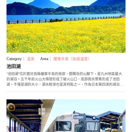
Category：
溫泉
Area：
薩摩半島（指宿溫泉）
池田湖
“池田湖”位於鹿兒島縣薩摩半島的南部，開聞岳的山腳下，是九州地區最大
的湖泊。五千年前火山大噴發形成了破火山口，底部雨水聚集形成了池田
湖。不僅是湖的大小，湖水較深也是其特點之一，作為日本第四深的湖泊而
聞名。在過去，周圍曾被懸崖覆蓋，但明治時期建造的水渠連接了湖泊和海
洋，許多魚向上游入到了湖裡。據說當時游入的巨斑鰻被指定為指宿市的天
然紀念物。1978年，池田湖被目擊有巨大不明生物，借尼斯之名，被命名為
「伊西」，當時傳聞說這可能是巨斑鰻。 在被贊譽為薩摩富士的開聞岳的襯
托下，湖邊的季節之花盛開綻放。其中，油菜花田是日本開花最早的地方，
很受歡迎。每年1月，這裡會舉辦”指宿油菜花馬拉松”，賽程圍繞指宿市內有
名的油菜花景點 ，無數跑者的身影從湖邊經過。