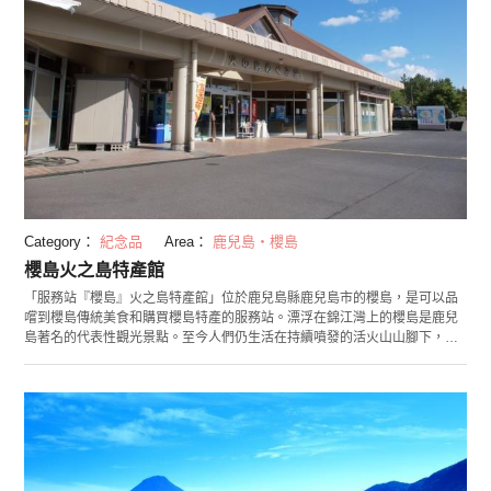
Category：
紀念品
Area：
鹿兒島・櫻島
櫻島火之島特產館
「服務站『櫻島』火之島特產館」位於鹿兒島縣鹿兒島市的櫻島，是可以品
嚐到櫻島傳統美食和購買櫻島特產的服務站。漂浮在錦江灣上的櫻島是鹿兒
島著名的代表性觀光景點。至今人們仍生活在持續噴發的活火山山腳下，在
全國也是非常罕見的。火之島特產館就在渡輪碼頭旁邊，無論對於準備遊覽
櫻島想要蒐集信息的遊客，還是觀光後想要購買禮品的遊客，都是絕佳之
地。有名的特產是世界上最小的柑橘「櫻島小柑橘」和世界上最大的蘿蔔
「櫻島蘿蔔」。柑橘雖小，但是十分甘甜，香氣濃郁，是非常受歡迎的特
產。內部還設有一家餐廳，在這裡客人可以享用使用這些地方特產所烹調的
特色料理。推薦您在這家店品嚐鹿兒島的當地美食。火之島特產館是您去櫻
島觀光時不容錯過的地方。