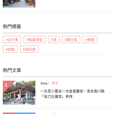
熱門標籤
#自行車
#能量景點
#酒
#觀光船
#解壓
#旅館
#環島遊
熱門文章
Area：
琴平
一生至少要去一次金毘羅宮。來去香川縣
「金刀比羅宮」參拜