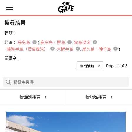
搜尋結果
種類：
地區：
鹿兒島
(
鹿兒島・櫻島
霧島溫泉
薩摩半島（指宿溫泉）
大隅半島
屋久島・種子島
)
關鍵字：
Page 1 of 3
從類別搜尋
從地區搜尋