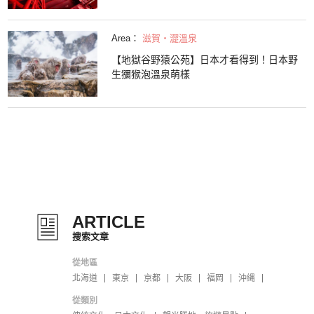
Area：
滋賀・澀溫泉
【地獄谷野猿公苑】日本才看得到！日本野
生獼猴泡溫泉萌樣
ARTICLE
搜索文章
從地區
北海道
東京
京都
大阪
福岡
沖縄
從類別