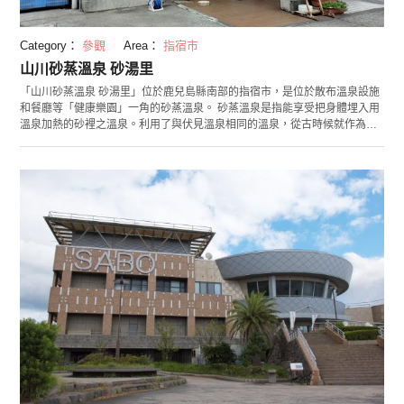
Category：
參觀
Area：
指宿市
山川砂蒸溫泉 砂湯里
「山川砂蒸溫泉 砂湯里」位於鹿兒島縣南部的指宿市，是位於散布溫泉設施
和餐廳等「健康樂園」一角的砂蒸溫泉。 砂蒸溫泉是指能享受把身體埋入用
溫泉加熱的砂裡之溫泉。利用了與伏見溫泉相同的溫泉，從古時候就作為天
然的砂蒸場而深受周邊居民喜愛，現在更是觀光客的人氣景點。 最大的魅力
在於，身處遠望開聞岳雄大的自然中，也可以好好享受砂蒸溫泉。一邊被波
音和溫砂包圍，一邊放鬆並重振身心，在做完砂浴後，在當地人也自傲的
「伏目溫泉」沐浴，度過極致幸福的時間。溫泉的熱和砂子重疊之下流出的
汗，可以排出身體中的毒素，令人期待排毒的效果。 另外，鄰接的「玉手箱
溫泉」為一有名的絕景露天溫泉。有著可以遠望開聞岳的「和風露天溫
泉」，和可以眺望竹山（史努比山）與海的「絕景露天溫泉」，每個都可以
讓你沉浸在溫暖的溫泉之中，在自然的大全景中放鬆身心。 可以好好享受砂
蒸溫泉和絕景露天溫泉這兩項溫泉溫泉，好好享受這奢侈的時間吧！