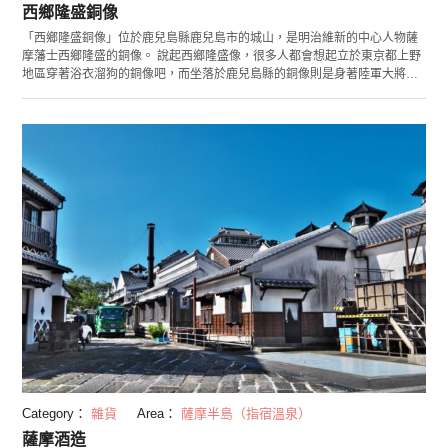
西鄉隆盛銅像
「西鄉隆盛銅像」位於鹿兒島縣鹿兒島市的城山，是明治維新的中心人物薩
摩藩士西鄉隆盛的銅像。 說起西鄉隆盛像，很多人都會想起立於東京都上野
地區穿著浴衣溜狗的銅像吧，而坐落於鹿兒島縣的銅像則是身著陸軍大將軍
服的威嚴身姿。這座銅像立於城山山腳，這裡正是西鄉隆盛在西南戰爭中敗
給新政府軍後自盡的地方。以城山為背景叉腿站立的身姿，體現了他浩然正
氣的一生。如果想拍全石台在內約8公尺高的碩大銅像整體，建議可利用設立
於道路對面「中央公民館」的「西鄉隆盛銅像拍照廣場」，利用設置於此地
的照相機台，可輕鬆拍攝出西鄉隆盛的威武身姿。 銅像的旁邊即是「鹿兒島
城市散步觀光站」，於5樓的咖啡廳可邊眺望西鄉隆盛像邊休息。
Category：
雜貨
Area：
薩摩半島（指宿溫泉）
薩摩酒造