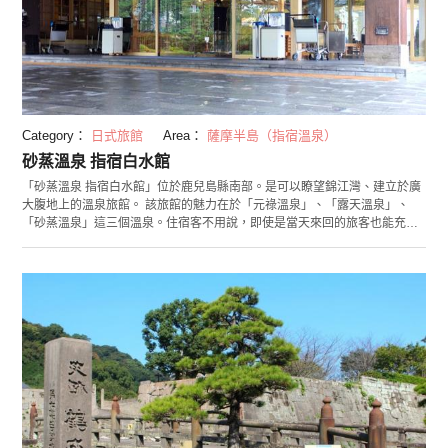
Category：
日式旅館
Area：
薩摩半島（指宿溫泉）
砂蒸溫泉 指宿白水館
「砂蒸溫泉 指宿白水館」位於鹿兒島縣南部。是可以瞭望錦江灣、建立於廣
大腹地上的溫泉旅館。 該旅館的魅力在於「元祿溫泉」、「露天溫泉」、
「砂蒸溫泉」這三個溫泉。住宿客不用說，即使是當天來回的旅客也能充分
地享受。 這其中最受注目的就是300年以來受湯治客喜愛的指宿名物「砂蒸
溫泉」。「砂蒸溫泉」是指把身體埋入用溫泉的熱水加熱過的砂、使身體變
得溫暖的特殊溫泉。可以一邊聽著海岸潮汐的聲音，一邊在溫暖的砂上橫躺
著，讓身體變得暖呼呼的。奢侈的感覺讓身心宛如重生。