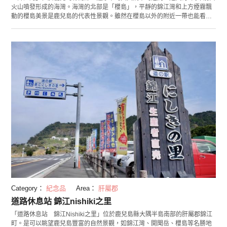
火山噴發形成的海灣。海灣的北部是「櫻島」，平靜的錦江灣和上方煙霧飄
動的櫻島美景是鹿兒島的代表性景觀。雖然在櫻島以外的附近一帶也能看到
活火山的樣子，但在這裡可看到被稱為「沸騰」的火山氣體的氣泡從海底的
活火山上升到海平面。大海如同沸騰一般，景色奇特。 在營養豐富的這片海
洋中生活著300多隻海豚，從海岸可以看到它們跳躍和玩耍的可愛景象。
「只是看看怎麼能滿足呢！」對於抱有這種想法的遊客，推薦您乘坐大型或
小型觀光船進行以櫻島為中心的海灣之旅，或是乘坐獨木舟進行豐富多彩的
海洋體驗項目。您可以欣賞到整個錦江灣的美景。
Category：
紀念品
Area：
肝屬郡
道路休息站 錦江nishiki之里
「道路休息站 錦江Nishiki之里」位於鹿兒島縣大隅半島南部的肝屬郡錦江
町。是可以眺望鹿兒島豐富的自然景觀，如錦江灣、開聞岳、櫻島等名勝地