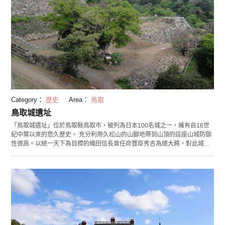
Category：
歷史
Area：
鳥取
鳥取城遺址
「鳥取城遺址」位於鳥取縣鳥取市，被列為日本100名城之一，擁有自16世
紀中葉以來的悠久歷史。 充分利用久松山的山腳地帶到山頂的這座山城防御
性很高。以統一天下為目標的織田信長曾任命豐臣秀吉為總大將，對此城二
度發動攻擊。當時，秀吉採取的「兵糧攻（切斷糧食補給的進攻方法）」策
略以「鳥取的飢餓圍城」歷史事件而廣為人知。現在，城的正面入口佇立著
當時被攻掠的毛利方的城主──吉川經家的雕像。 從山頂可以一眼望盡鳥取
市街道，甚至可以望見鳥取砂丘的良好視野也是此城值得一看之處。周邊一
帶整建作為「久松公園」，「鳥取縣立博物館」與「鳥取市歷史博物館」等
也在附近。