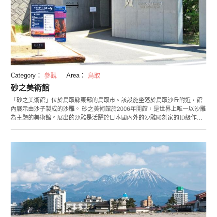
Category：
參觀
Area：
鳥取
砂之美術館
「砂之美術館」位於鳥取縣東部的鳥取市。該設施坐落於鳥取沙丘附近，館
內展示由沙子製成的沙雕。 砂之美術館於2006年開館，是世界上唯一以沙雕
為主題的美術館。展出的沙雕是活躍於日本國內外的沙雕彫刻家的頂級作
品。細膩而光滑的曲線，不由得讓人看得入迷。該館以「沙的世界旅行」為
基本概念，每年更換展覽主題，所以無論何時來參觀，都會有新的發現。設
施內的無障礙貼心設計，使輪椅和嬰兒車也可方便出入，享受參觀的樂趣。
砂之美術館定期舉辦活動。尤其是可製作沙雕的迷你沙雕體驗尤為新奇，深
受兒童喜愛。