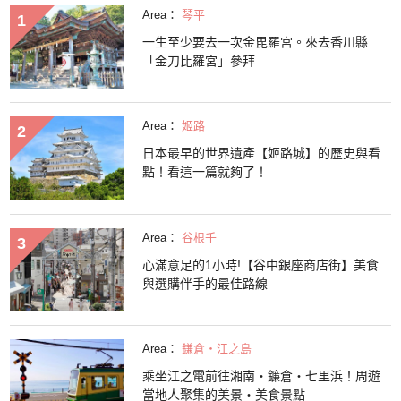
Area：
琴平
一生至少要去一次金毘羅宮。來去香川縣
「金刀比羅宮」參拜
Area：
姬路
日本最早的世界遺產【姬路城】的歷史與看
點！看這一篇就夠了！
Area：
谷根千
心滿意足的1小時!【谷中銀座商店街】美食
與選購伴手的最佳路線
Area：
鎌倉・江之島
乘坐江之電前往湘南・鐮倉・七里浜！周遊
當地人聚集的美景・美食景點