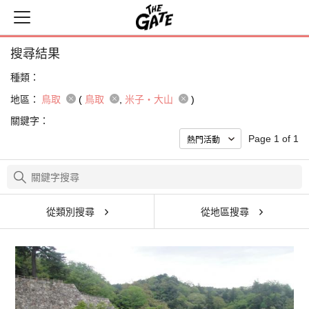
搜尋結果
種類：
地區：
鳥取
(
鳥取
米子・大山
)
關鍵字：
Page 1 of 1
從類別搜尋
從地區搜尋