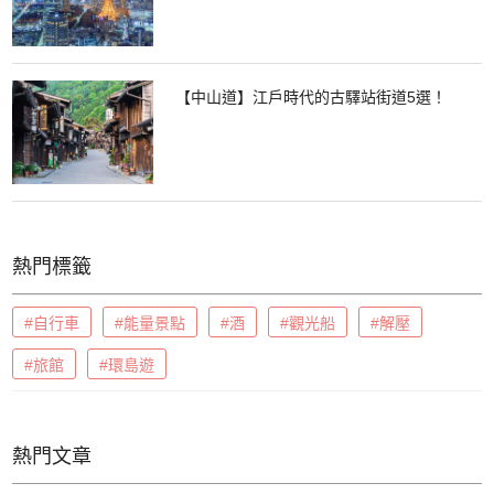
【中山道】江戶時代的古驛站街道5選！
熱門標籤
#自行車
#能量景點
#酒
#觀光船
#解壓
#旅館
#環島遊
熱門文章