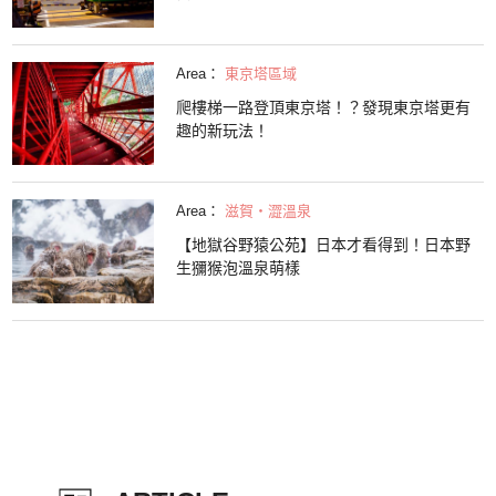
Area：
東京塔區域
爬樓梯一路登頂東京塔！？發現東京塔更有
趣的新玩法！
Area：
滋賀・澀溫泉
【地獄谷野猿公苑】日本才看得到！日本野
生獼猴泡溫泉萌樣