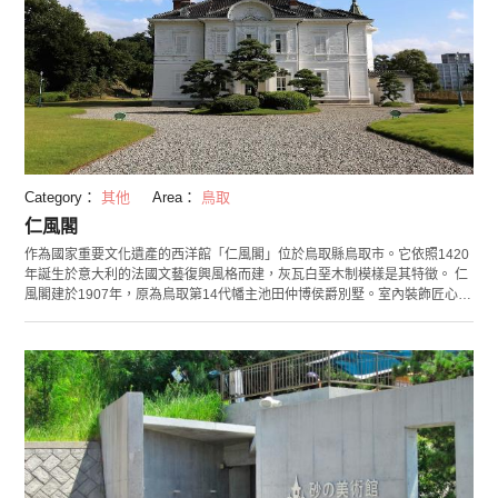
Category：
其他
Area：
鳥取
仁風閣
作為國家重要文化遺產的西洋館「仁風閣」位於鳥取縣鳥取市。它依照1420
年誕生於意大利的法國文藝復興風格而建，灰瓦白堊木制模樣是其特徵。 仁
風閣建於1907年，原為鳥取第14代幡主池田仲博侯爵別墅。室內裝飾匠心獨
具，彷彿置身於精美的藝術品中。 建築附近有整備良好的「久松公園」，是
市民們的休憩場所。同時這裡還是有名的觀賞櫻花和紅葉的絕佳之地，既能
領略仁風閣的建築之美還能欣賞各季花草的自然之美是這裡的一大魅力。