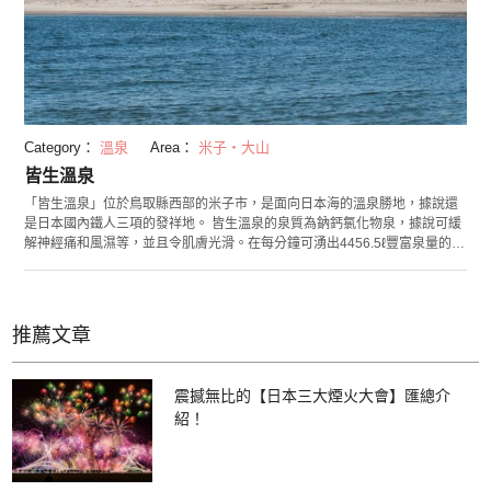
Category：
溫泉
Area：
米子・大山
皆生溫泉
「皆生溫泉」位於鳥取縣西部的米子市，是面向日本海的溫泉勝地，據說還
是日本國內鐵人三項的發祥地。 皆生溫泉的泉質為鈉鈣氯化物泉，據說可緩
解神經痛和風濕等，並且令肌膚光滑。在每分鐘可湧出4456.5ℓ豐富泉量的皆
生溫泉街，還可以享受源泉溫泉（指直接由溫泉源頭抽水到泉池，用過一次
的水溢出後不會再利用）。面向大海，林立有可眺望美景的各種各樣的住宿
設施，如純日式風格的旅館、摩登的酒店等。並且，這裡還擁有豐富美味的
海產品，其中螃蟹和牡蠣堪稱極品。這是一個湊齊了優質泉質、景色和料理
推薦文章
三大要素的溫泉勝地。 展現於眼前的「皆生溫泉海水浴場」還被選為「日本
的夕陽旭日100選」，除可眺望美麗景觀以外，夏季還可享受海水浴。
震撼無比的【日本三大煙火大會】匯總介
紹！