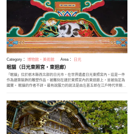
Category：
博物館・美術館
Area：
日光
眠貓（日光東照宮・東迴廊）
「眠貓」位於栃木縣西北部的日光市，在世界遺產日光東照宮內。這是一件
作為建築裝飾的雕塑作品，被雕刻在建於東照宮內的東迴廊上，並被指定為
國寶。 眠貓的作者不詳。最有說服力的說法是由左甚五郎在江戶時代早期創
作的。貓被牡丹花包圍、沐浴陽光睡著的樣子，正好與「日光」一致，因而
被雕刻在此處。還有一種說法是這種雕像代表著「貓都可以睡著的和平時
代」，也就是說它象徵著德川幕府的安泰。眠貓被雕刻在高處，所以請注意
不要看漏。穿過東走廊進入「奧宮」，那裡有祭神徳川家康的墓地。提及日
光東照宮，就一定會讓人想起奧宮，請您一定來此參觀。