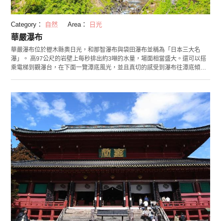
Category：
自然
Area：
日光
華嚴瀑布
華嚴瀑布位於櫪木縣奧日光，和那智瀑布與袋田瀑布並稱為「日本三大名
瀑」。 高97公尺的岩壁上每秒排出約3噸的水量，場面相當盛大。還可以搭
乘電梯到觀瀑台，在下面一覽潭底風光，並且真切的感受到瀑布往潭底傾洩
時噴濺的巨大水花和聲響，十分壯觀！ 5月到6月期間會吸引雨燕和岩燕等夏
季鳥類到岩壁上築巢，你可以看見這些鳥兒在瀑布周邊盤旋。秋季則有美麗
的紅葉景觀。1月至2月間的藍冰更是一大特色。主瀑布和周邊的小瀑布「十
二瀑」會一起凍結，呈現出一整片美麗藍色的冰凍瀑布。 華嚴瀑布自然豐
茂，四季風景變換，是一處壯觀且富有神秘感的景點。