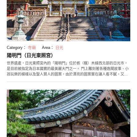
Category：
寺廟
Area：
日光
陽明門（日光東照宮）
世界遺產・日光東照宮內的「陽明門」位於栃（櫔）木線西北部的日光市，
是目前被指定為日本國寶的最美麗大門之一。 門上雕刻著各種逸聞故事、小
孩玩樂的模樣以及聖人賢人的圖案，由於漂亮的圖案實在讓人看不膩，又被
稱為「日暮里門」。此門於2013年起進行平成大整修，將裝飾周圍重新整建
修復，工事完成後於2017年再度開放，請各位務必別錯過在日光東照宮之
中，相較於過往更加綻放光芒的大門。 日光東照宮每年會舉辦以渡御祭「百
物揃千人舞者行列」為首的例年固定活動。另外東照宮寶物館還有展示御祭
神德川家康公的愛用遺品或祭祀器具等物品。