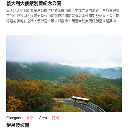
義大利大使館別墅紀念公園
義大利大使館別墅紀念公園位於櫪木縣西部・中禪寺湖的湖畔。自然景觀豐
富的中禪寺湖，從明治時代中期到昭和初期就有許多外國別墅林立，有「國
際避暑勝地」之稱，使得這一帶人聲鼎沸。而義大利大使館別墅就是其中一
棟。 於1928年所建造的「本館」和「別館」是依照當時的設計圖重新復原
後，對一般民眾開放。別館設有「國際避暑地歴史館」，針對有「避暑聖
地」之稱的中禪寺湖歴史做詳細介紹。 看著為了可以欣賞湖畔與森林景致而
精心打造的奢華設計，不禁想像起大使與他的家人們在這邊悠閒愜意地度過
時光，一定非常的浪漫吧！
Category：
自然
Area：
日光
伊呂波坡道