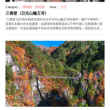
Category：
博物館・美術館
Area：
日光
三佛堂（日光山輪王寺）
"三佛堂"位於栃木縣西北部的日光市日光山輪王寺的境內，建於平安時代，
是東日本最大的木造建築。這座現存的建築是由江戶時代第三任將軍德川家
光建造的，作為全國為數不多的天台密教形式的寺院而聞名。因其悠久的歷
史，三佛堂被認定為重要的文化財產和世界遺產。 三佛堂的內部供奉著名
為"日光三社現本地佛"的三座大佛像，非常值得一看。 高達7.5公尺的金色佛
像排成一排，氣勢龐大。三佛堂前種植的"金剛櫻"約有500年的樹齡。這是一
種十分珍貴的櫻花，是山櫻花的變種，由於其稀有的價值和與有別於其他櫻
花的特徵，被認定為國家指定的天然紀念物。 每年的開花時間是4月下旬左
右。