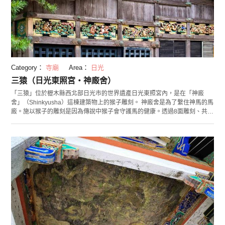
Category：
寺廟
Area：
日光
三猿（日光東照宮・神廄舍）
「三猿」位於櫪木縣西北部日光市的世界遺產日光東照宮內，是在「神廄
舍」（Shinkyusha）這棟建築物上的猴子雕刻。 神廄舍是為了繫住神馬的馬
廄。施以猴子的雕刻是因為傳說中猴子會守護馬的健康。透過8面雕刻、共
16隻猴子表示人一生的過程，當中的第2面雕刻就是三猿。三猿是描繪人生
幼少時期的雕刻，「不看、不說、不聽」的寓意表現很有名。隱含有不讓小
孩子看見、聽見、說出不好的事，而且吸收學習良好的事物、正直善良地長
大成人，這樣的寓意。