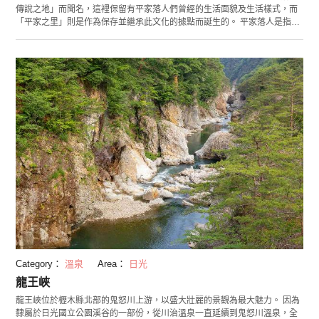
傳說之地」而聞名，這裡保留有平家落人們曾經的生活面貌及生活樣式，而
「平家之里」則是作為保存並繼承此文化的據點而誕生的。 平家落人是指在
源平大戰中戰敗後，為逃脫源氏的嚴厲追捕，遠離村落並隱居於此偏僻之地
的平氏家族。平家之里在平氏家族敗給源氏800年後的1985年得以恢復。 廣
闊的民家村落里，有很多地方再現了平氏家族當時的生活場景以及流傳至今
的「平氏傳說」，如「民藝品加工所」展示有當時盛行於湯西川的木勺子和
獨特的生活用品等。而「展示館」則可看到平清盛公出家時的畫像及平氏家
族家譜。 在每年6月，這裡還會舉辦祈求平氏家族復興的「平家大祭」。平
氏家族的武將和公主們從湯殿山神社緩步前行至平家之里的隊伍也非常值得
一看。
Category：
溫泉
Area：
日光
龍王峽
龍王峽位於櫪木縣北部的鬼怒川上游，以盛大壯麗的景觀為最大魅力。 因為
隸屬於日光國立公園溪谷的一部份，從川治溫泉一直延續到鬼怒川溫泉，全