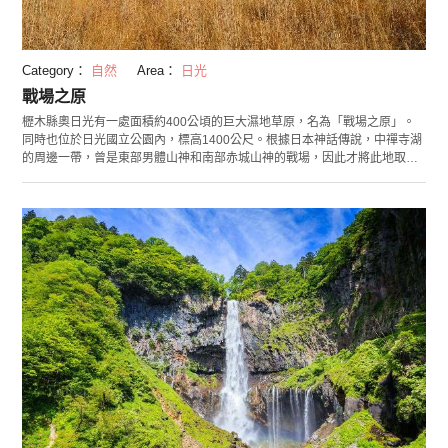
Category：
自然
Area：
日光
戰場之原
櫪木縣奧日光有一處面積約400公頃的巨大濕地草原，名為「戰場之原」。
同時也位於日光國立公園內，標高1400公尺。根據日本神話傳說，中禪寺湖
的周邊一帶，曾是東部男體山神和南部赤城山神的戰場，因此才將此地取名
為「戰場之原」。濕原上有350多種四季植物，野鳥種類繁多，因豐富的自
然生態而聞名。春季有新綠景色，6月上旬則能看到結滿白色綿穗的白毛羊鬍
子草。秋季草原都被會染成紅色，形成「草原紅葉」，冬季則是覆蓋著白雪
的銀色世界。濕原上建蓋了可以漫步2個多小時的步道，漫步其中可以就近觀
察草原的植物和野鳥群。其中更設置了許多的展望台，不只可以眺望到以男
體山為背景的濕地草原風光，更能充分感受濕地草原的自然魅力。