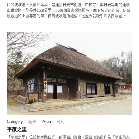
伊呂波坡道，又稱紅葉坂，是連接日光市街道、中禪寺、奧日光等地的連續
山岳坡道，全長共15.8公里。以48個髮夾彎道聞名，由下坡專用的第一伊呂
波坡道和上坡專用的第二伊呂波坡道所組成。從過去就吸引許多民眾登上坡
頂的男體山和中禪寺參拜。 由於彎道的數目和《伊呂波歌》（日本人民自古
用來背誦假名順序的歌謠）中的假名數量相同，所以才取名為伊呂波坡道。
各個坡道也都立著對應假名的路牌，方便遊客辨認。伊呂波坡道的高低差高
達440多公尺，以絕美兜風路線而聞名。 第二伊呂波坡道途中的「明智平展
望台」是眺望日光市街區的絕佳景點。還可以看到日光最有名的紅葉景觀。
在滿山片野的紅葉當中，一邊兜風一邊享受秋景風光，絕對令人流連忘返！
Category：
歷史
Area：
日光
平家之里
「平家之里」位於栃木縣日光市的湯西川溫泉。湯西川溫泉作為「平家落人