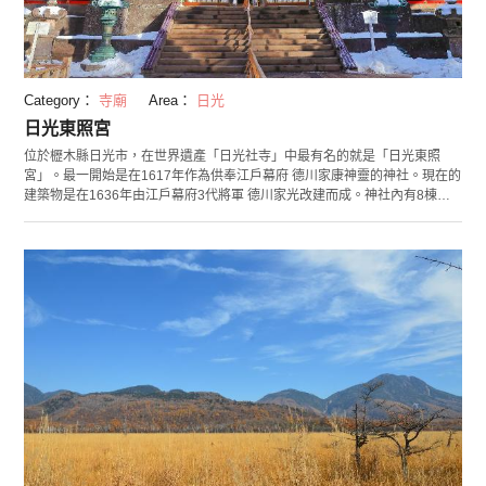
Category：
寺廟
Area：
日光
日光東照宮
位於櫪木縣日光市，在世界遺產「日光社寺」中最有名的就是「日光東照
宮」。最一開始是在1617年作為供奉江戶幕府 德川家康神靈的神社。現在的
建築物是在1636年由江戶幕府3代將軍 德川家光改建而成。神社內有8棟國
寶級建築物，其中有裝飾著500件以上豪華裝飾的「陽明門」，以及雕刻有
貓咪睡覺樣子的「睡覺的貓」建築，此外的55棟建築當中包含34棟重要文化
遺產，例如高9.2公尺的「石鳥居」、極度艷麗彩耀的「五重塔」、和以三猿
而聞名的「神廄捨」等。神社內豪華絢麗的建築物受全世界關注，是很有人
氣的景點。此外還有展示德川家康生前心愛遺物的「寶物館」和公開100多
件掛軸等日本畫作的「美術館」，非常值得一看！