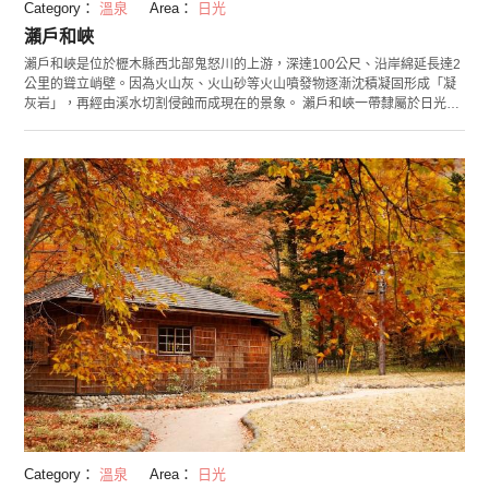
Category：
溫泉
Area：
日光
瀨戶和峽
瀨戶和峽是位於櫪木縣西北部鬼怒川的上游，深達100公尺、沿岸綿延長達2
公里的聳立峭壁。因為火山灰、火山砂等火山噴發物逐漸沈積凝固形成「凝
灰岩」，再經由溪水切割侵蝕而成現在的景象。 瀨戶和峽一帶隸屬於日光國
立公園的一部份，最值得一看的，莫過於岩石肌理經刻蝕之後暴露於表面，
呈現千岩競秀的挺拔之姿。這裡同樣也以賞楓的知名景點而廣為人知，更被
獲選為「櫪木縣景勝100選」之一！ 假如站在懸吊在岸壁間的「瀨戶和峽吊
橋」往周邊望去，景色更是壯觀優美！每年吸引許多人到此探訪。 此外，吊
橋附近的「天使之鐘」也是人氣拍照打卡熱點！傳說聽見「天使之鐘」的鐘
聲，就可以獲得幸福喔！趕快來這邊朝聖一下吧！
Category：
溫泉
Area：
日光