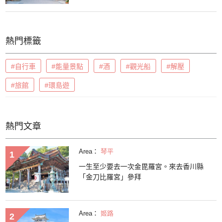
熱門標籤
#自行車
#能量景點
#酒
#觀光船
#解壓
#旅館
#環島遊
熱門文章
Area：
琴平
一生至少要去一次金毘羅宮。來去香川縣
「金刀比羅宮」參拜
Area：
姬路