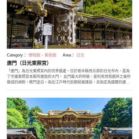
Category：
博物館・美術館
Area：
日光
唐門（日光東照宮）
「唐門」為日光東照宮內的世界遺產，位於栃木縣西北部的日光市內，是為
了守護東照宮本殿所建造的大門。 此門最大的特徵，是利用貝殼磨碎之後所
做成的胡粉，將門塗白。為在江戶時代前期就被建設，且指定為國寶的建
築。不僅正面所見的昇龍與降龍因其充滿了魄力的雕刻特別吸引目光，同時
門全體還有600多處進行雕刻處理。其中也包含了在中國古代史所登場的
「許由與巢父」等細緻的雕刻。 過去此門為能夠謁見將軍身分之人才可通過
的正宗大門。現今雖然通常的營業時間是緊閉的，但在新年或者例大季等活
動期間卻有開放，若有緣分或許就能穿過這扇大門呢。