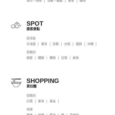
自然・絕景
活動・體驗
美食
購物
SPOT
搜索景點
從地區
北海道
東京
京都
大阪
福岡
沖縄
從類別
旅遊
體驗
購物
住宿
美食
SHOPPING
買拉麵
從類別
訂閱
素食
單品
味道