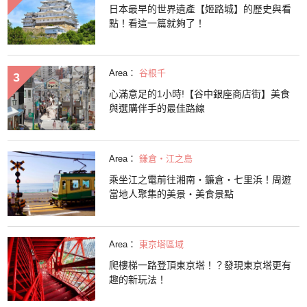
日本最早的世界遺產【姬路城】的歷史與看
點！看這一篇就夠了！
Area：
谷根千
心滿意足的1小時!【谷中銀座商店街】美食
與選購伴手的最佳路線
Area：
鎌倉・江之島
乘坐江之電前往湘南・鐮倉・七里浜！周遊
當地人聚集的美景・美食景點
Area：
東京塔區域
爬樓梯一路登頂東京塔！？發現東京塔更有
趣的新玩法！