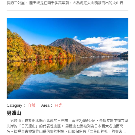
長約三公里。 龍王峽是在兩千多萬年前，因為海底火山噴發而出的火山岩被
鬼怒川的水流侵蝕切割之後，而成為現在的樣貌。整個形狀乍看之下很像條
龍捲曲盤據的樣子，於1950年正式被稱作「龍王峽」。 從春天到初夏時分，
可以看到水芭蕉、菖蒲處處綻放美麗，10月下旬到11月上旬開始進入紅葉的
季節，許多觀光客會開始湧入，好不熱鬧！ 加上從川治溫泉開始全長七公里
的遊園步道也已經整備完成，歡迎來這邊享受登山踏青的樂趣！
Category：
自然
Area：
日光
男體山
「男體山」位於栃木縣西北部的日光市，海拔2,486公尺，是聳立於中禪寺湖
北岸的「日光連山」的代表性山脈。 男體山也因被列為日本百大名山而聞
名。這裡自古被當作山岳信仰的對象，山頂保留有「二荒山神社」的奧宮，