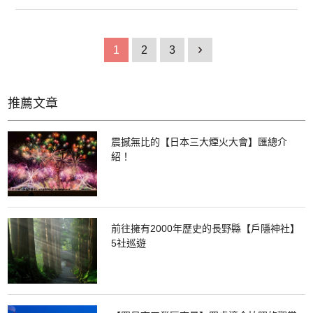
因此也被稱為「二荒山」。二荒山的「二荒（日語發音 Futara）」稱呼來自
於觀音淨土的「補陀洛（Fudaraku）」,也有說法稱其來自於日光的地名。另
外，由於男體山的火山噴發活動，山腳形成了大面積的湖水和瀑布、草原和
濕地。放眼望去，即可感受到大自然的雄偉氣勢。 男體山作為登山景點也很
1
2
3
1
有人氣，是可以當日往返進行登山的地方。每年7月31日都會舉辦登拜祭祀
活動，次日深夜則會有很多遊客朝著山頂開始登山。
推薦文章
震撼無比的【日本三大煙火大會】匯總介
紹！
前往擁有2000年歷史的長野縣【戶隱神社】
5社巡遊