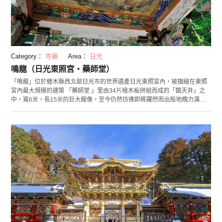
Category：
寺廟
Area：
日光
鳴龍（日光東照宮・藥師堂）
「鳴龍」位於櫪木縣西北部日光市的世界遺產日光東照宮內，被描繪在東照
宮內最大規模的建築 「藥師堂 」里由34片檜木板拼組而成的「鏡天井」之
中。寬6米，長15米的巨大龍像，至今仍然彷彿即將躍然而出般地魄力滿
滿。站在龍首下方敲打拍子木，聲音回蕩，聽起來有如龍鳴一般。雖然1961
年這裡一度燒毀，但那之後由日本畫的巨擘・堅山南風將其修復還原。 周邊
景點有江戶時代打造的日光山輪王寺「逍遙園」、以朱紅色造型為特色的
「神橋」與「日光二荒神社」等等。 (2018/12/18)