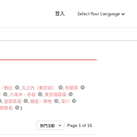
登入
Select Your Language
鴨・駒込
丸之內（東京站）
秋葉原
壽
六本木・赤坂
東京塔區域
皇居區域
銀座・築地
深川
笠原群島
)
Page 1 of 16