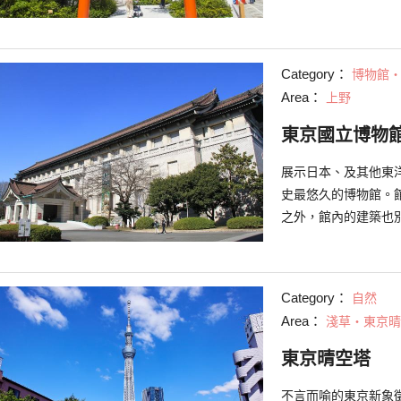
造年代目前無可考，但
著掌管五穀豐壤的神
開運、賜良緣功能的
Category：
博物館
名，其中可以安心收
Area：
上野
東京國立博物
展示日本、及其他東
史最悠久的博物館。
之外，館內的建築也
另設有餐廳和咖啡館
Category：
自然
Area：
淺草・東京晴
東京晴空塔
不言而喻的東京新象