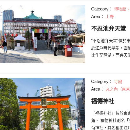
進行靈活運用，產品均
Category：
博物館
針織紗編織鞋底，然
Area：
上野
成，因此每天只能製
松，體驗過一次就一
不忍池弁天堂
次製作原創布草鞋的
2019年10月29日 
"不忍池弁天堂"位
於江戶時代早期。圍
比作琵琶湖，而弁天
寶嚴寺”。主佛是"谷
有八隻手臂的”八臂辯
日至10日舉行的谷
Category：
寺廟
的大祭祀時才能夠瞻
Area：
丸之內（東京
谷中七福神不同的"大
福德神社
「福德神社」位於東
角。 福德神社別名
荷神社，其名稱由江