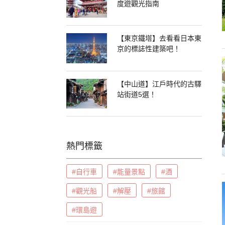
度遊觀光指南
【東京鐵塔】去看看日本東
京的標誌性建築吧！
【中山道】江戶時代的古驛
站街道5選！
熱門標籤
#自行車
#能量景點
#酒
#觀光船
#解壓
#旅館
#環島遊