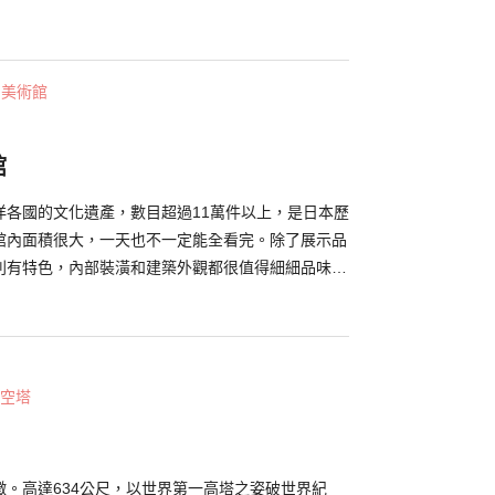
傳說約860-876年前後時即已存在於此。 社內祭祀
明「倉稻魂命」。現今神社有為信徒準備具有消災、
護身符，同時此處也作為樂透中獎的靈應之地非常有
・美術館
藏樂透的「寶袋」是神社的高人氣幸運小物之一。
館
洋各國的文化遺產，數目超過11萬件以上，是日本歷
館內面積很大，一天也不一定能全看完。除了展示品
別有特色，內部裝潢和建築外觀都很值得細細品味。
，可以在館內盡情徜徉在歷史氛圍中。
空塔
徵。高達634公尺，以世界第一高塔之姿破世界紀