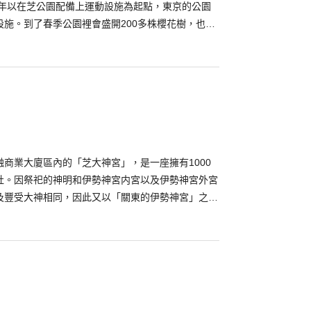
2年以在芝公園配備上運動設施為起點，東京的公園
設施。到了春季公園裡會盛開200多株櫻花樹，也是
名點所被熟知。
商業大廈區內的「芝大神宮」，是一座擁有1000
社。因祭祀的神明和伊勢神宮内宮以及伊勢神宮外宮
及豐受大神相同，因此又以「關東的伊勢神宮」之稱
淵源，我們可在古時江戶時代活躍的畫師歌川廣重以
，窺見出芝大神宮當時的模樣。芝大神宮以可得良緣
相殿神所祭拜的是源賴朝公、德川家康公、管原道真
強運勢，財運，商業繁榮，治療眼睛疾病等等好運著
因是歌舞伎歌劇的「ME組的鬥爭」之背景景點廣受人
曾在江戶時代活躍的救火隊(相當於現代的消防隊)