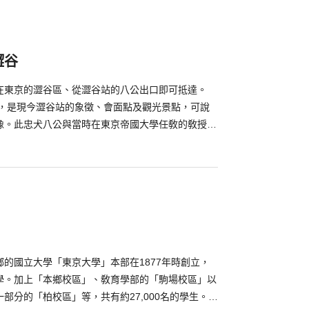
澀谷
在東京的澀谷區、從澀谷站的八公出口即可抵達。
置，是現今澀谷站的象徵、會面點及觀光景點，可說
像。此忠犬八公與當時在東京帝國大學任敎的敎授一
時，忠心的秋田犬八公仍每天到澀谷站前等候主人一
忠心與等候的英姿受到國內外民眾的注意，相關的電
再而三的被撰寫著。 澀谷站前除了八公像的英姿
店前也可看到傾斜的、具獨特設計的八公喔！ 另外
前方有復古的東橫線記念列車，可看到以前載客的綠
谷站南口還可看到巨人像的復刻版喔！除此之外，澀
內還可以買到八公的周邊商品和伴手禮，來澀谷站
地方喔！
的國立大學「東京大學」本部在1877年時創立，
學。加上「本鄉校區」、敎育學部的「駒場校區」以
部分的「柏校區」等，共有約27,000名的學生。