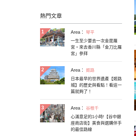
熱門文章
Area：
琴平
一生至少要去一次金毘羅
宮。來去香川縣「金刀比羅
宮」參拜
Area：
姬路
日本最早的世界遺產【姬路
城】的歷史與看點！看這一
篇就夠了！
Area：
谷根千
心滿意足的1小時!【谷中銀
座商店街】美食與選購伴手
的最佳路線