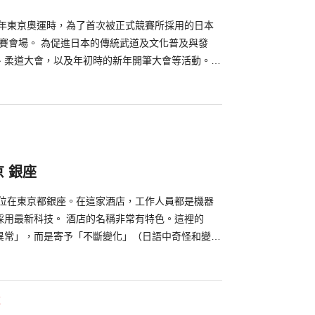
放了一對刻上大大的「ME組」文字的守護狗雕像。
1號是芝大神宮的例年祭，因為此祭典舉行期間長達11
4年東京奧運時，為了首次被正式競賽所採用的日本
拖拖拉拉祭典」。另外，此祭典有別名為「生薑
比賽會場。 為促進日本的傳統武道及文化普及與發
會販賣生薑。這是來自於舊時神宮周圍有許多薑田，
、柔道大會，以及年初時的新年開筆大會等活動。特
壇上，所以生薑自古以來便是一種可除邪氣得好運的
辦演唱會，如披頭四、艾瑞克·派屈克·克萊普頓等海
舉行公演，並且也是許多音樂家夢寐以求的聖地。
 銀座
座位在東京都銀座。在這家酒店，工作人員都是機器
採用最新科技。 酒店的名稱非常有特色。這裡的
異常」，而是寄予「不斷變化」（日語中奇怪和變化
入酒店，首先映入眼簾的便是前台兩位女性人形機器
都是由女性機器人指示，機器來完成。採用最新技術
間中也處處能體驗到。使用自己的手機代替遙控器操
施
Remocon」、自動清潔機 「LG Styler」還有可