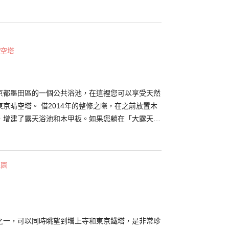
身是屬古時加賀藩（現在的石川線）、前田家的大宅
其實有不少歷史遺跡看點喔！像是大宅院的「紅門」
捐贈的「安田講堂」等都被列為文化財呢！另外，像
也歡迎一般民眾拜訪喔！ 與八公有關連的東京大學
空塔
八公和當時在東京帝國大學（現在的東京大學）農學
野英三郎博士的銅像，其銅像別於一般八公像，所呈
人互動的生動銅像喔！
京都墨田區的一個公共浴池，在這裡您可以享受天然
京晴空塔。 借2014年的整修之際，在之前放置木
，增建了露天浴池和木甲板。如果您躺在「大露天」
塔的美景盡收眼底。除了弱鹼性硅酸泉的天然溫泉
量碳酸的高濃度人工炭酸泉，以及每日更換的藥浴。
內還提供超級噴頭和步行浴池等浴缸，可以享受各種
花園
之一。男浴池和女浴池每日更換。 （照片提
之一，可以同時眺望到增上寺和東京鐵塔，是非常珍