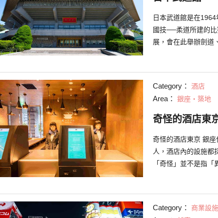
之一，而神宮境內置
每年的9月11號～2
日本武道館是在196
天，所以又暱稱為「
國技──柔道所建的
祭」，在這祭典期間
展，會在此舉辦劍道
人們將生薑供俸於神
別是現在也常用來舉
食物。
外知名藝人皆曾在此
Category：
酒店
Area：
銀座・築地
奇怪的酒店東京
奇怪的酒店東京 銀
人，酒店內的設施都
「奇怪」並不是指「
同音）的期望。 進
人。入住和退房全程
的不僅是在前台，房
Category：
商業設
控房間的照明和溫度的「i