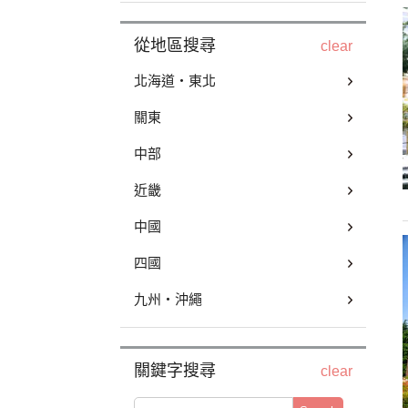
從地區搜尋
clear
北海道・東北
關東
中部
近畿
中國
四國
九州・沖繩
關鍵字搜尋
clear