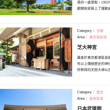
貴的一處景點。190
都開始安裝上了運動
作為都內不多的賞櫻
Category：
寺廟
Area：
東京塔區域
芝大神宮
藏身於東京都港區金融
年以上傳統歷史的神
所祭拜的天照大神以
受人尊崇。神宮歷史
及葛飾北齊的錦繪中
的神社著名，又因為
Category：
歷史
公，所以便也有可得
Area：
皇居區域
名。 而芝大神宮又
知。「ME組」是當時
日本武道館