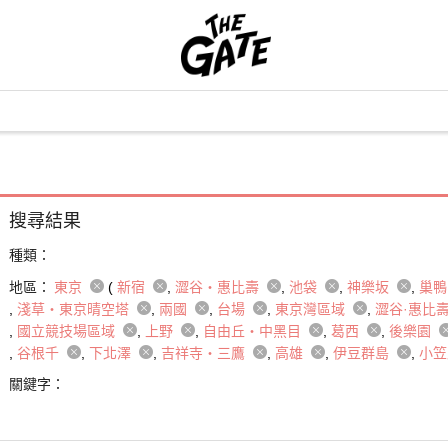
搜尋結果
種類：
地區：
東京
(
新宿
澀谷・惠比壽
池袋
神樂坂
巢
淺草・東京晴空塔
兩國
台場
東京灣區域
澀谷·惠比
國立競技場區域
上野
自由丘・中黑目
葛西
後樂園
谷根千
下北澤
吉祥寺・三鷹
高雄
伊豆群島
小
關鍵字：