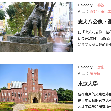
Category：
參觀
Area：
澀谷・惠比壽
忠犬八公像・
此「忠犬八公像」位
此像在1934年時設
是深受大家喜愛的銅
起生活，當飼主死去
起回家，其後八公的
影和書籍也一而再，
Category：
歷史
外，在淘兒唱片澀谷
Area：
後樂園
在澀谷站八公像的正
色超輕量電車；在澀
東京大學
谷站附近的百貨公司
時，別忘了光臨這些
位在東京的文京區本鄉
是日本最初的官立大
及理工學部和研究所一