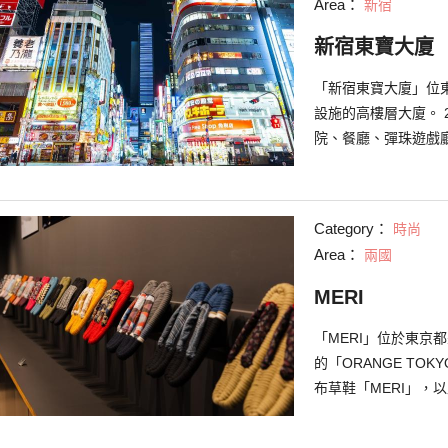
Area：
新宿
以任意打電話、上網
姆酒等共300種的酒
新宿東寶大廈
共有16家店。請務
「新宿東寶大廈」位
設施的高樓層大廈。 
院、餐廳、彈珠遊戲
拉原型同等大小的「
一樓層內還設有可邊
台Bonjour」。另
Category：
時尚
樓層，還設有可近距
Area：
兩國
寶集團，那就不得不提
CINEMAS Shi
MERI
超大屏幕「TCX」、
充分享受東寶電影的
「MERI」位於東京
的「ORANGE TO
布草鞋「MERI」，
件，與襪子相同設計
廣。 主打產品「ME