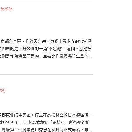
為手工製作。MERI的布草鞋採用同公司原創自製
・美術館
後在上面鑲上草鞋帶。每雙草布鞋都是精心製作而
作出2〜3雙，是真正的手工藝品。它穿起來柔軟蓬
定會上癮。自家用或送人都很不錯。 每個月還開辦8
小作坊。可通過電話或網絡預約。 （發佈日期：
最後更新日期：2026年4月3日）
於東京都台東區，作為天台宗，東睿山寬永寺的佛堂建
繞四周的是上野公園的一角”不忍池”。這個不忍池被
堂則是作為佛堂而建的，並被比作滋賀縣竹生島的”
中七福神"的弁財天（辯才天）。 在弁天堂祭祀的是
才天”，每隻手臂各持破壞煩惱的工具。在每年1月1
中七福神巡遊期間不會進行開龕，只有在9月舉行一天
仰其樣貌。正殿旁邊還有”大黑天堂”，裡面祭祀著與
站）
黒天"。傳說這個大黑神被豐臣秀吉所鍾愛。
京都東側的中央區，佇立在高樓林立的日本橋區域一
「芽吹神社」，原本為武藏野「福德村」所祭祀的稲
戶幕府第二代將軍德川秀忠在參拜時正式命名。雖建