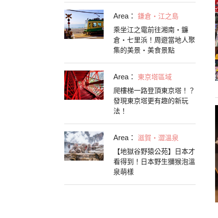
Area：
鎌倉・江之島
乘坐江之電前往湘南・鐮
倉・七里浜！周遊當地人聚
集的美景・美食景點
Area：
東京塔區域
爬樓梯一路登頂東京塔！？
發現東京塔更有趣的新玩
法！
Area：
滋賀・澀溫泉
【地獄谷野猿公苑】日本才
看得到！日本野生獼猴泡溫
泉萌樣