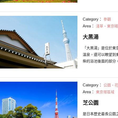
本部的本鄉校區的前
院遺址。所以在這裡
和安田財團創始者所
Category：
參觀
是銀杏樹林和博物館
Area：
淺草・東京晴
農學部校區內，立有
部任敎的主人 — 上
大黑湯
現的模樣是八公和主
「大黑湯」是位於東
溫泉，還可以瞭望到東
柴的浴池後面的部分
上，可以將東京晴空
外，還可享受融入大
除了露天浴池外，店
Category：
公園・
溫泉和浴池是該店的魅力
Area：
東京塔區域
供：大黒湯）
芝公園
是日本歷史最長公園