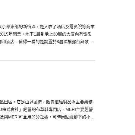
的手機可供免費出租。 在酒店一層的吧台陳列著朗
，可供客人品嘗。 「奇怪的酒店」在東京，大阪等地
必選擇距離您旅途目的地較近的一處體驗體驗吧！
東京都東部的新宿區，是入駐了酒店及電影院等商業
2015年開業，地下1層到地上30層的大廈內有電影
廳和酒店。值得一看的是設置於8層頂樓露台與歌斯
哥吉拉頭像」，它如同哥吉拉電影一樣氣勢非凡。同
近距離觀看哥吉拉邊休閒小憩的酒店休息間「咖啡露
外，「格拉斯麗新宿酒店」8層到30層的的一部分客房
離接觸哥吉拉造型的「哥吉拉房間」。最後，提起東
電影院了，「TOHO新宿電影院（TOHO
njuku）」薈萃了東京屈指可數的最先端技術，電影院內有
還有影像鮮明、音響高級的「IMAX」等，在這裡可
世界觀。
都墨田區。它是由以製造，販賣纖維製品為主要業務
KYO株式會社」經營的布草鞋專門店。MERI主要經營
以及與MERI可並用的分趾襪，可時尚點綴腳下的小物
的手套，還有可鑲在鈕扣上的飾品等，產品範圍甚
RI」原樣繼承了東北老奶奶的手工草布鞋技術並對其