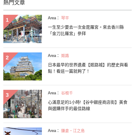
熱門文章
Area：
琴平
一生至少要去一次金毘羅宮。來去香川縣
「金刀比羅宮」參拜
Area：
姬路
日本最早的世界遺產【姬路城】的歷史與看
點！看這一篇就夠了！
Area：
谷根千
心滿意足的1小時!【谷中銀座商店街】美食
與選購伴手的最佳路線
Area：
鎌倉・江之島