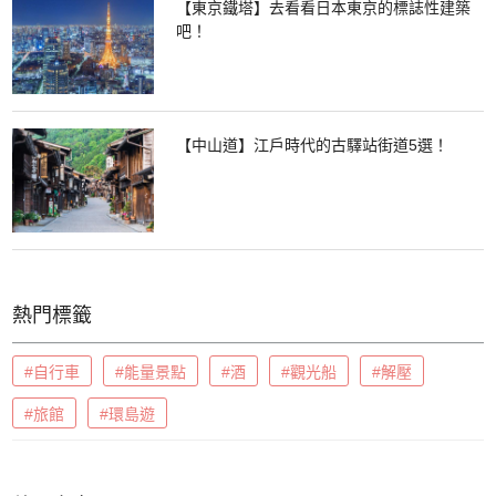
【東京鐵塔】去看看日本東京的標誌性建築
吧！
【中山道】江戶時代的古驛站街道5選！
熱門標籤
#自行車
#能量景點
#酒
#觀光船
#解壓
#旅館
#環島遊