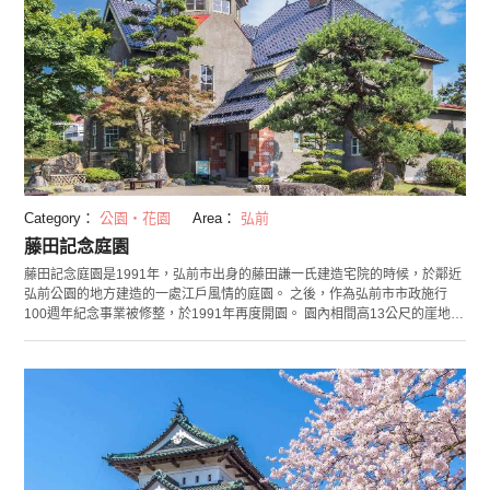
Category：
公園・花園
Area：
弘前
藤田記念庭園
藤田記念庭園是1991年，弘前市出身的藤田謙一氏建造宅院的時候，於鄰近
弘前公園的地方建造的一處江戶風情的庭園。 之後，作為弘前市市政施行
100週年紀念事業被修整，於1991年再度開園。 園內相間高13公尺的崖地，
有高台和低窪地區。高台部是眺望岩木山的借景式庭園，現在還留有彩色玻
璃、玻璃窗等當時的建築，被登錄為有形文化遺產。來這裡可以參觀洋館，
還有展示了小川破笠所作的板窗畫、菜菜子手繪衣櫃和狩獵派屏風的和館。
低窪地部則是以水池為中心的回遊式庭園，可以從茶室眺望水池、菖蒲花和
杜鵑花、瀑布、八橋等景色。