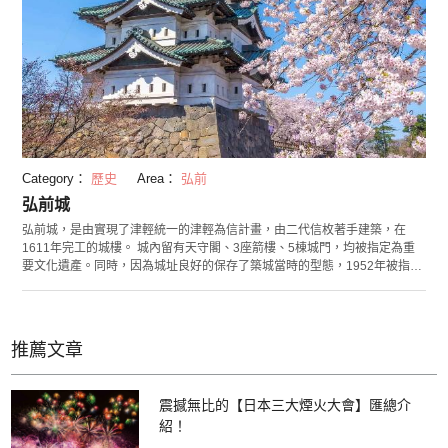
Category：
歷史
Area：
弘前
弘前城
弘前城，是由實現了津輕統一的津輕為信計畫，由二代信枚著手建築，在
1611年完工的城樓。 城內留有天守閣、3座箭樓、5棟城門，均被指定為重
要文化遺產。同時，因為城址良好的保存了築城當時的型態，1952年被指定
為國家史跡。 現在天守內作為弘前城史料館公開，展示藩政時代的史料和資
料。參觀免費，進入主城則要另外付入場費。 場內有日本現存歷史最久的染
井吉野櫻和日本最大周長樹幹的染井櫻，還能觀賞到從1914年就種植的垂櫻
等各種美麗櫻花。 弘前公園是櫻花的名勝，共種有2600株櫻花樹，每年4月
推薦文章
下旬到5月上旬舉辦“弘前櫻花節”，有眾多遊客到訪。
震撼無比的【日本三大煙火大會】匯總介
紹！