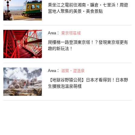
乘坐江之電前往湘南・鐮倉・七里浜！周遊
當地人聚集的美景・美食景點
Area：
東京塔區域
爬樓梯一路登頂東京塔！？發現東京塔更有
趣的新玩法！
Area：
滋賀・澀溫泉
【地獄谷野猿公苑】日本才看得到！日本野
生獼猴泡溫泉萌樣