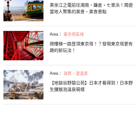
乘坐江之電前往湘南・鐮倉・七里浜！周遊
當地人聚集的美景・美食景點
Area：
東京塔區域
爬樓梯一路登頂東京塔！？發現東京塔更有
趣的新玩法！
Area：
滋賀・澀溫泉
【地獄谷野猿公苑】日本才看得到！日本野
生獼猴泡溫泉萌樣