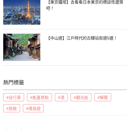
【東京鐵塔】去看看日本東京的標誌性建築
吧！
【中山道】江戶時代的古驛站街道5選！
熱門標籤
#自行車
#能量景點
#酒
#觀光船
#解壓
#旅館
#環島遊