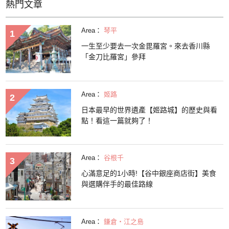
熱門文章
Area：
琴平
一生至少要去一次金毘羅宮。來去香川縣
「金刀比羅宮」參拜
Area：
姬路
日本最早的世界遺產【姬路城】的歷史與看
點！看這一篇就夠了！
Area：
谷根千
心滿意足的1小時!【谷中銀座商店街】美食
與選購伴手的最佳路線
Area：
鎌倉・江之島