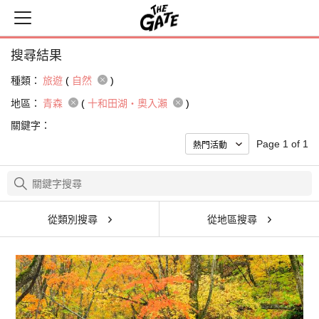
搜尋結果
種類：
旅遊
(
自然
)
地區：
青森
(
十和田湖・奧入瀨
)
關鍵字：
Page 1 of 1
從類別搜尋
從地區搜尋