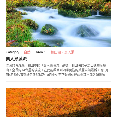
Category：
自然
Area：
十和田湖・奧入瀨
奧入瀨溪流
流淌於青森縣十和田市的「奧入瀨溪流」是從十和田湖的子之口連續至燒
山，全長約14公里的溪流。在此能觀賞到四季更迭的美麗自然景觀，從5月
到6月能欣賞到綠意盎然以及10月中旬至下旬則有艷麗楓葉。奧入瀨溪流的
代表性景點「阿修羅之流」，是處能觀賞到宛如在岩石碰撞下噴飛的激烈溪
流景觀之地。其他也有從高達20公尺，分三階段傾流而下的「雲井之流」
等，許多值得一看之處。除了能沿著溪流漫步，觀賞各個景點之外，也非常
推薦騎乘自行車巡遊。