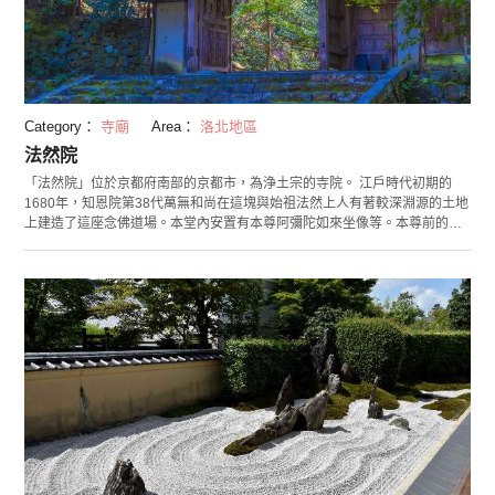
Category：
寺廟
Area：
洛北地區
法然院
「法然院」位於京都府南部的京都市，為浄土宗的寺院。 江戶時代初期的
1680年，知恩院第38代萬無和尚在這塊與始祖法然上人有著較深淵源的土地
上建造了這座念佛道場。本堂內安置有本尊阿彌陀如來坐像等。本尊前的須
彌壇上，擺有象徵二十五菩薩的25種鮮花。於京都度過晚年的昭和小說家谷
崎潤一郎的墓也被安置於此處，法然院也因此出名。 這裡一般不對外開放，
但僅限本堂和方丈庭園，每年4月和11月的伽藍內特別公開期間可進行參
拜。其中源源不斷流淌的清泉「善氣水」，以及3月下旬至4月中旬開花的中
庭三銘椿（五色散椿、貴椿、花笠椿）都很值得觀賞。1977年原本為浴室的
地方被修繕為講堂後，還會舉辦一些演講會或演奏會等。這裡距離哲學之道
等的觀光名勝也交通便捷，有眾多觀光遊客前來拜訪。