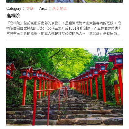
Category：
寺廟
Area：
洛北地區
高桐院
「高桐院」位於京都府南部的京都市，是臨濟宗總本山大德寺內的塔頭。 高
桐院由戰國武將細川忠興（又稱三齋）於1601年所創建，而且這個建築也非
常具有三齋氏的風格，他本人還是精於茶道的名人。「意北軒」是將宗師千
利休的書院移於此地建造而成的。據說連結書院的茶室「松向軒」是將豐臣
秀吉開辦北野大茶會時使用的建築移於此地建造而成的。高桐院是細川家代
代相傳的菩提寺，庭院內有三齋及其夫人格拉西亞的墓地。追尋著被捲入戰
亂經歷坎坷命運的二人足跡，有很多歷史迷們前來拜訪。延伸至正堂的參拜
道路也為看點之一，夏季青苔翠綠，秋季則紅葉滿園，美麗風景令人驚嘆。
大德寺有20多個塔頭，高桐院是其中為數不多可隨時參拜的塔頭，在這裡還
可獲得御朱印。