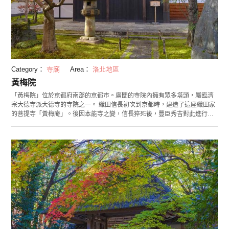
Category：
寺廟
Area：
洛北地區
黃梅院
「黃梅院」位於京都府南部的京都市。廣闊的寺院內擁有眾多塔頭，屬臨濟
宗大德寺派大德寺的寺院之一。 織田信長初次到京都時，建造了這座織田家
的菩提寺「黃梅庵」。後因本能寺之變，信長猝死後，豐臣秀吉對此進行擴
建並於1589年將其改名為「黃梅院」。寺院內的「直中庭」由千利休所造，
這裡佈置有模仿秀吉馬印「千成葫蘆」的水池，作為青楓葉和紅楓葉的名勝
之地而聞名。另外，受豐臣秀吉政權的家臣小早川隆景的捐贈，還可觀賞到
作為禪宗寺院最古老的住持居所，以及加藤清正前往朝鮮出兵時帶回的吊鐘
等。這裡通常不對外開放，但每年春天和秋天都會進行特別公開。 御朱印由
作為書法家而聲名遠揚的小林太玄住持為每人親筆題字。