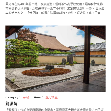
圓光寺在約400年前由德川家康建造，當時被作為學校使用。最早位於京都
市南部的伏見地區，之後遷移至一乘寺小谷町（京都市北部）一帶。 日本最
早的活字本之一「伏見版」就是在這裡印刷的。此外，還收錄了孔子的言行
和逸聞的「孔子家語」等其他刊物。值得一看的是，當時使用的木活字排版
至今仍然完好的保存著喔！ 每周星期日舉辦早朝坐禪會，初次的朋友也可以
在這裡輕鬆體驗坐禪。 從書院眺望的十牛之庭彷彿畫卷一般美麗。特別是在
紅葉時節吸引許多遊客前來觀賞。
Category：
寺廟
Area：
洛北地區
龍源院
「龍源院」位於京都府南部的京都市，是臨濟宗大德寺派大德寺最古老的塔