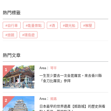
熱門標籤
#自行車
#能量景點
#酒
#觀光船
#解壓
#旅館
#環島遊
熱門文章
Area：
琴平
一生至少要去一次金毘羅宮。來去香川縣
「金刀比羅宮」參拜
Area：
姬路
日本最早的世界遺產【姬路城】的歷史與看