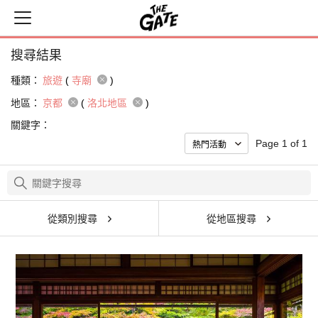
搜尋結果
種類：
旅遊
(
寺廟
)
地區：
京都
(
洛北地區
)
關鍵字：
Page 1 of 1
從類別搜尋
從地區搜尋