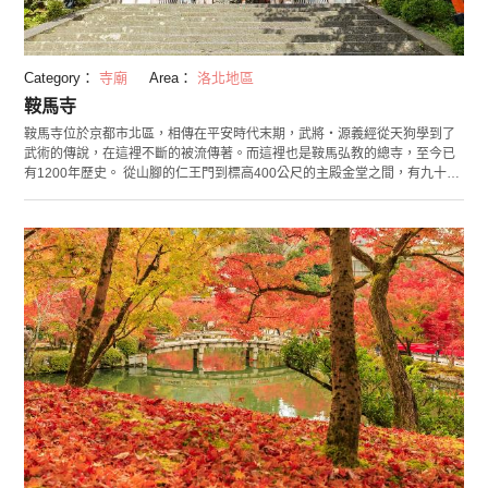
Category：
寺廟
Area：
洛北地區
鞍馬寺
鞍馬寺位於京都市北區，相傳在平安時代末期，武將・源義經從天狗學到了
武術的傳說，在這裡不斷的被流傳著。而這裡也是鞍馬弘教的總寺，至今已
有1200年歷史。 從山腳的仁王門到標高400公尺的主殿金堂之間，有九十九
折參拜道路。這是一段約30分鐘步程的坡道。假如怕累，沒關係，也可以改
搭乘登山纜車直達山頂。 假如有時間的話，推薦可以從這裡步行到貴船神
社。 主殿金堂附近的內院參拜道的盡頭就是靈寶殿（鞍馬山博物館），裡面
展示著介紹鞍馬山的自然和歷史相關的各種資料。