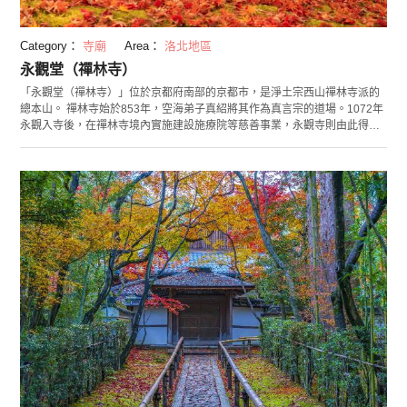
Category：
寺廟
Area：
洛北地區
永觀堂（禪林寺）
「永觀堂（禪林寺）」位於京都府南部的京都市，是淨土宗西山禪林寺派的
總本山。 禪林寺始於853年，空海弟子真紹將其作為真言宗的道場。1072年
永觀入寺後，在禪林寺境內實施建設施療院等慈善事業，永觀寺則由此得
名。寺院內設有側臉國寶阿彌陀如來像，以大慈大悲之表情回望的身姿使其
成為「回頭觀望的阿彌陀」並為人所熟知。寺廟里還收藏有其他諸多寶物，
每年11月舉辦寺寶展時可進行參觀。 另外，正如古今和歌集所吟誦的「紅葉
永觀堂」一般，自古這裡便是紅葉的名勝之地，大約有3,000棵紅葉點綴著園
內。還限期舉辦夜間點燈，放生池中出現色彩鮮艷的倒映紅葉，給人帶來充
滿幻想的空間。御朱印共有3種，其中設計有回頭觀望阿彌陀和永觀律師的墊
紙非常有人氣。