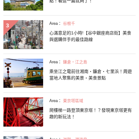
點！看這一篇就夠了！
Area：
谷根千
心滿意足的1小時!【谷中銀座商店街】美食
與選購伴手的最佳路線
Area：
鎌倉・江之島
乘坐江之電前往湘南・鐮倉・七里浜！周遊
當地人聚集的美景・美食景點
Area：
東京塔區域
爬樓梯一路登頂東京塔！？發現東京塔更有
趣的新玩法！