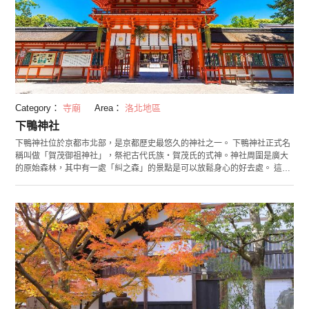
Category：
寺廟
Area：
洛北地區
下鴨神社
下鴨神社位於京都市北部，是京都歷史最悠久的神社之一。 下鴨神社正式名
稱叫做「賀茂御祖神社」，祭祀古代氏族・賀茂氏的式神。神社周圍是廣大
的原始森林，其中有一處「糾之森」的景點是可以放鬆身心的好去處。 這裡
除了可以祈求姻緣跟身體健康，也可以祈求保佑契約順利達成。1994年以
「古都京都文化遺產」被收錄在世界文化遺產當中。 每年5月15日會舉行
「京都三大祭祀」之一的「葵祭」，可看到500多人穿著平安時代的宮廷裝
束排成列隊，是京都必看祭典之一。