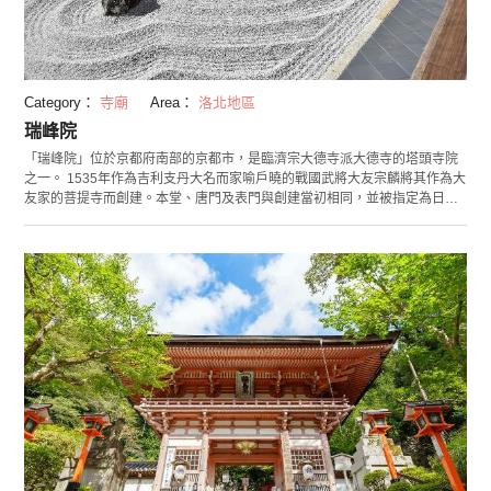
Category：
寺廟
Area：
洛北地區
瑞峰院
「瑞峰院」位於京都府南部的京都市，是臨濟宗大德寺派大德寺的塔頭寺院
之一。 1535年作為吉利支丹大名而家喻戶曉的戰國武將大友宗麟將其作為大
友家的菩提寺而創建。本堂、唐門及表門與創建當初相同，並被指定為日本
國家指定文化財產。1961年祭祖400週年時，園藝師重森三玲參與設計的兩
座庭園很值得欣賞。「獨坐庭」作為枯山水名園而廣為人知，它通過苔蘚和
石頭來展現蓬萊山。而「閒眠庭」由於是為了紀念天主教的大友宗麟，所以
佈置了由3個橫著、和4個竪著的巨石構成的十字架。瑞峰院是千利休的皈依
寺院，其中的3個茶室都很值得一看。在茶室可邊眺望庭園，邊品嘗抹茶，並
且能隨時參觀茶室「安騰軒」，但如果希望參觀平成待庵，則需預約。除8月
和12月以外每月都會在茶人千利休的月忌日28號這天舉辦法話茶會或打坐等
活動。