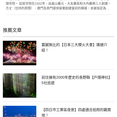
頭寺院。 這座寺院在1502年，由畠山義元、大友義長和大內義興三人創建。
方丈（住持的房間）、唐門及表門還保留著創建當初的模樣，並被指定為重
要文化財產｡安置於方丈房間內的本尊釋迦如來座像是鐮倉時代建造的。 寺
院中諸多石庭都很值得一看。 通過白沙展現中國滹沱川水流的美麗「滹沱
底」、設有岩石和苔蘚的蓬萊式石庭「一枝坦」，以及通過苔蘚來表現大海
的「龍吟庭」等，以方丈為中心，這裡有不少枯山水庭園。其中以1滴水來表
推薦文章
現與大海相連的世界觀的「東滴壺」可謂日本最小的庭園。除此以外，還展
示有日本最古老的火槍、以及豐臣秀吉與德川家康對戰時使用的圍棋盤等與
戰國武將有淵源的物品。在龍源院可以獲得「大圓殿」的御朱印。
震撼無比的【日本三大煙火大會】匯總介
紹！
前往擁有2000年歷史的長野縣【戶隱神社】
5社巡遊
【四日市工業區夜景】四處適合拍照的觀賞
地！