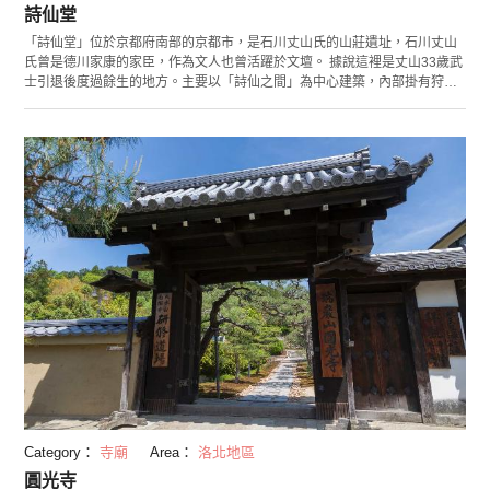
詩仙堂
「詩仙堂」位於京都府南部的京都市，是石川丈山氏的山莊遺址，石川丈山
氏曾是德川家康的家臣，作為文人也曾活躍於文壇。 據說這裡是丈山33歲武
士引退後度過餘生的地方。主要以「詩仙之間」為中心建築，內部掛有狩野
探幽描繪的36位中國詩仙肖像，並配有丈山親自創作的詩詞，寺名也正由此
而來。這裡也是曹洞宗的寺院，因此還被稱為「丈山寺」。詩仙堂的御本尊
為「馬郎婦觀音」，據說在祈求學業有成等方面很靈驗。 從書院眺望，可以
看到庭院內種著大片的杜鵑花，由此來展現中國的山脈。在這裡可欣賞到四
季的不同風情，秋天的紅葉尤為有名氣。里側映入眼簾的是長有苔蘚的庭
院，還能遇到面露可愛笑臉的地藏菩薩。另外，據說在丈山的提議下製作的
日本首個「鹿威（竹筒敲石）」也很值得一看。雖然鹿威二字就是字面上的
意思，是為了防止野生鹿和野豬入侵而製作的道具，但流水之音加上竹筒敲
石的聲音格外風雅，在這裡散步也非常舒心。
Category：
寺廟
Area：
洛北地區
圓光寺