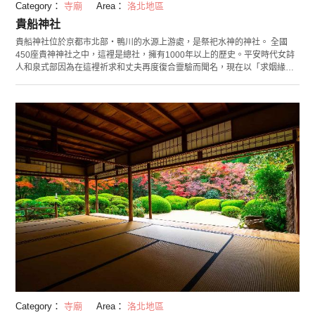
Category：
寺廟
Area：
洛北地區
貴船神社
貴船神社位於京都市北部・鴨川的水源上游處，是祭祀水神的神社。 全國
450座貴神神社之中，這裡是總社，擁有1000年以上的歷史。平安時代女詩
人和泉式部因為在這裡祈求和丈夫再度復合靈驗而聞名，現在以「求姻緣」
受到非常多人前來參拜。 貴船神社的護身符相當特別，要泡到水中才會浮顯
出符籤上的字。更貼心的是，符籤上還有翻譯功能，只要用智慧手機掃描符
籤上的QR CODE，就可以立刻顯示英文、中文和韓文占卜結果。 每年七夕
的時候舉辦夜間點燈活動，可以欣賞到祈願竹枝在五光十色燈光照射下的夢
幻景色。
Category：
寺廟
Area：
洛北地區