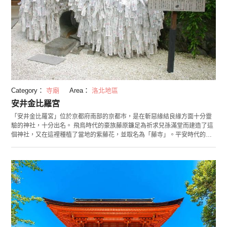
Category：
寺廟
Area：
洛北地區
安井金比羅宮
「安井金比羅宮」位於京都府南部的京都市，是在斬惡緣結良緣方面十分靈
驗的神社，十分出名。 飛鳥時代的豪族藤原鐮足為祈求兒孫滿堂而建造了這
個神社，又在這裡種植了當地的紫藤花，並取名為「藤寺」。平安時代的崇
德天皇曾多次到訪，因此他在去世後也被當作主祭神供奉。後來這裡之所以
被叫做「安井的金比羅」，緣於崇德天皇在保元之亂被流放於贊岐時，據說
是在金刀比羅宮斬斷世俗，進行修行的。 這裡作為祈求斬斷物欲之地被人們
長期信奉。神社內貼滿祈願紙簽的巨石——「斷惡緣結良緣碑」以及寫有希
望斬斷惡緣的繪馬，也正道出了人際關係之恐怖。但是，據說不僅可斬斷男
女之間等人際關係，還可斷掉煙酒或賭博等這些惡習。斬惡緣結良緣碑的參
拜方法為手持寫有願望的紙簽邊祈願，邊從碑穴的外口穿入裡口。同樣再從
里口穿出外口，並將祈紙簽貼到石碑之上。