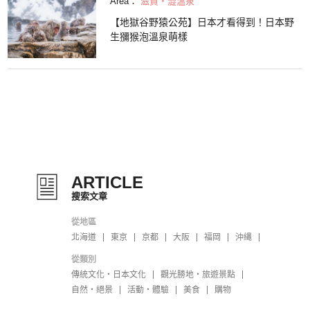
Area：
滋賀・澀溫泉
【地獄谷野猿公苑】日本才看得到！日本野
生獼猴泡溫泉萌樣
ARTICLE
搜索文章
從地區
北海道
東京
京都
大阪
福岡
沖縄
從類別
傳統文化・日本文化
觀光勝地・旅遊景點
自然・絕景
活動・體驗
美食
購物