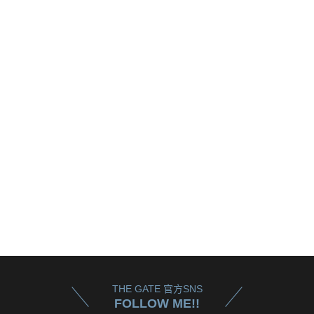
THE GATE 官方SNS
FOLLOW ME!!