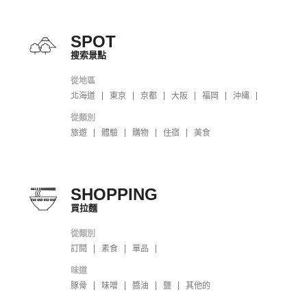
SPOT
搜索景點
從地區
北海道
東京
京都
大阪
福岡
沖縄
從類別
旅遊
體驗
購物
住宿
美食
SHOPPING
買拉麵
從類別
訂閱
素食
單品
味道
豚骨
味噌
醬油
鹽
其他的