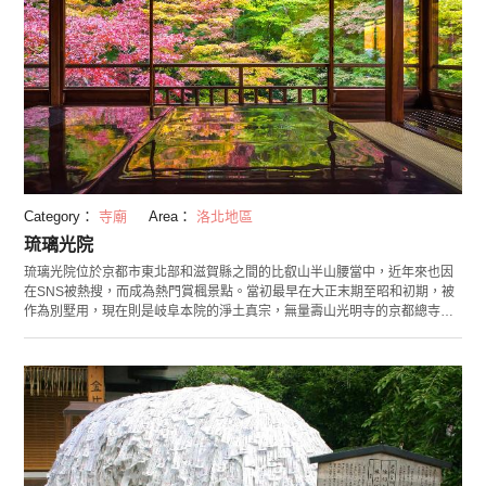
Category：
寺廟
Area：
洛北地區
琉璃光院
琉璃光院位於京都市東北部和滋賀縣之間的比叡山半山腰當中，近年來也因
在SNS被熱搜，而成為熱門賞楓景點。當初最早在大正末期至昭和初期，被
作為別墅用，現在則是岐阜本院的淨土真宗，無量壽山光明寺的京都總寺。
因為受到文化財的保護，平日不對外公開，每年只會在春、秋季兩個月間開
放。新綠和紅葉的季節，坐在日式茶室風格的書院內眺望整座琉璃庭園美
景，絕對讓你讚嘆不已，忍不住想拍照打卡紀念，也因此成為SNS上的熱門
打卡勝地！