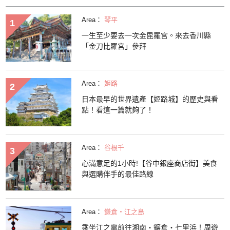
Area：
琴平
一生至少要去一次金毘羅宮。來去香川縣
「金刀比羅宮」參拜
Area：
姬路
日本最早的世界遺產【姬路城】的歷史與看
點！看這一篇就夠了！
Area：
谷根千
心滿意足的1小時!【谷中銀座商店街】美食
與選購伴手的最佳路線
Area：
鎌倉・江之島
乘坐江之電前往湘南・鐮倉・七里浜！周遊