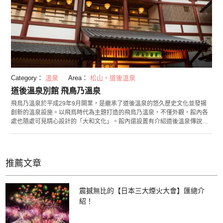
Category：
溫泉
Area：
松山・道後溫泉
道後溫泉別館 飛鳥乃溫泉
飛鳥乃溫泉於平成29年9月開業，是繼承了道後溫泉的悠久歷史文化並發揚
創新的溫泉設施。以飛鳥時代為主題打造的飛鳥乃溫泉，不僅外觀，館內各
處也隨處可見精心設計的「大和文化」。館內還設置有介紹道後溫泉傳說的
壁畫，還有愛媛傳統工藝品的展示等。浴場另設有淋浴泉，還有用磯部燒製
成的、體現瀨戶內海自然的陶版壁畫等設施。
推薦文章
震撼無比的【日本三大煙火大會】匯總介
紹！