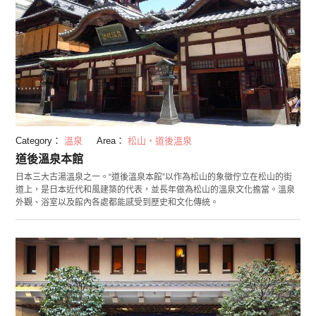
Category：
溫泉
Area：
松山・道後溫泉
道後溫泉本館
日本三大古湯溫泉之一。“道後溫泉本館”以作為松山的象徵佇立在松山的街
道上，是日本近代和風建築的代表，並長年做為松山的溫泉文化擔當。溫泉
外觀、浴室以及館內各處都能感受到歷史和文化傳統。