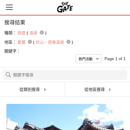
搜尋結果
種類：
旅遊
(
溫泉
)
地區：
愛媛
(
松山・道後溫泉
)
關鍵字：
Page 1 of 1
從類別搜尋
從地區搜尋