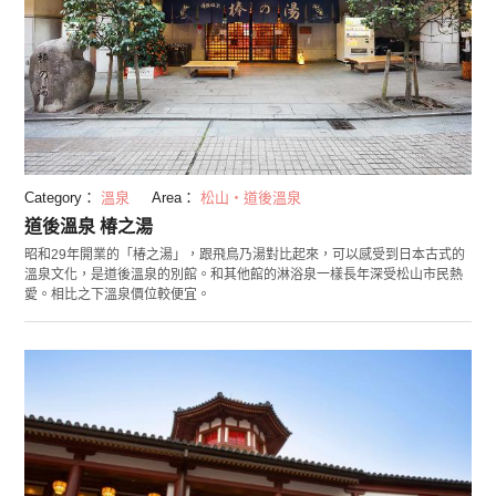
Category：
溫泉
Area：
松山・道後溫泉
道後溫泉 椿之湯
昭和29年開業的「椿之湯」，跟飛鳥乃湯對比起來，可以感受到日本古式的
溫泉文化，是道後溫泉的別館。和其他館的淋浴泉一樣長年深受松山市民熱
愛。相比之下溫泉價位較便宜。