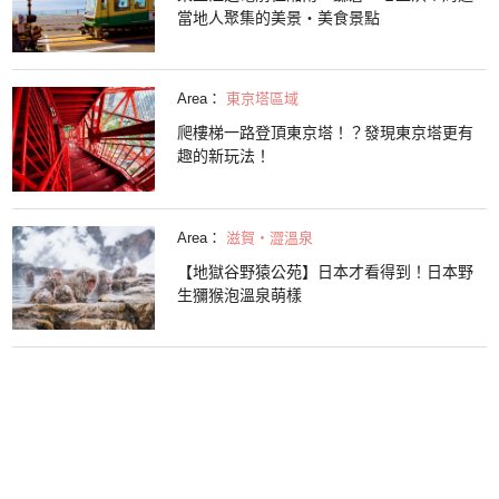
當地人聚集的美景・美食景點
Area：
東京塔區域
爬樓梯一路登頂東京塔！？發現東京塔更有
趣的新玩法！
Area：
滋賀・澀溫泉
【地獄谷野猿公苑】日本才看得到！日本野
生獼猴泡溫泉萌樣