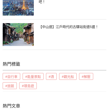
吧！
【中山道】江戶時代的古驛站街道5選！
熱門標籤
#自行車
#能量景點
#酒
#觀光船
#解壓
#旅館
#環島遊
熱門文章