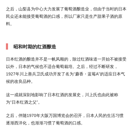
之后，山梨县为中心大力发展了葡萄酒酿造业，但由于当时的日本
民众还未能接受葡萄酒的口感，所以厂家只是生产甜果子酒的原
料。
昭和时期的红酒酿造
日本红酒的酿造并不是一帆风顺的，除过红酒味道一开始不被接受
以外，日本的气候也不适合葡萄栽培。之后，经过不断研发，
1927年川上善兵卫氏成功开发了名为“麝香・蓝莓A”的适应日本气
候的改良品种。
这一成就深刻地影响了日本红酒的发展史，川上氏也由此被称
为“日本红酒之父”。
之后，伴随1970年大阪万国博览会的召开，日本人民的生活习惯
逐渐西洋化，也渐渐习惯了葡萄酒的口感。