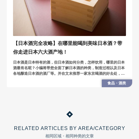
【日本酒完全攻略】在哪里能喝到美味日本酒？带
你走进日本六大酒产地！
日本酒是日本特有的酒，但日本酒如何分类，怎样饮用，哪里的日本
酒最有名呢？小编将带您全面了解日本酒的种类，制造过程以及日本
各地酿造日本酒的酒厂等。并在文末推荐一家东京喝酒的好去处，让
您以实惠的价格就能品尝到上百种好酒。
食品・酒类
RELATED ARTICLES BY AREA/CATEGORY
相同区域・相同种类的文章