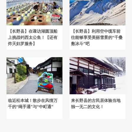
【长野县】在诹访湖圆顶船
【长野县】利用空中缆车前
上挑战钓西太公鱼！【还有
往能够享受美丽雪景的“千叠
炸天妇罗服务】
敷冰斗”吧
临近松本城！散步在风情万
来长野县的古民居体验当地
千的“绳手通”与“中町通”
独一无二的文化！