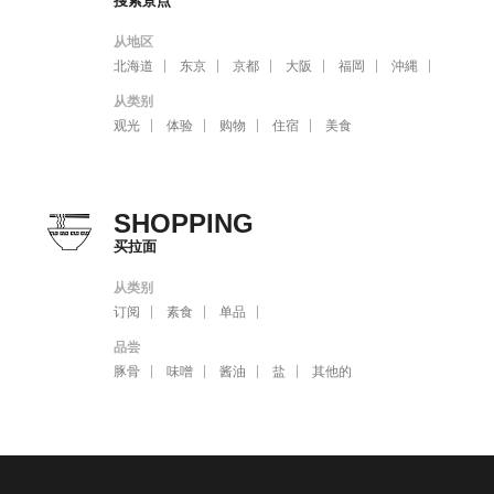
搜索景点
从地区
北海道
东京
京都
大阪
福岡
沖縄
从类别
观光
体验
购物
住宿
美食
SHOPPING
买拉面
从类别
订阅
素食
单品
品尝
豚骨
味噌
酱油
盐
其他的