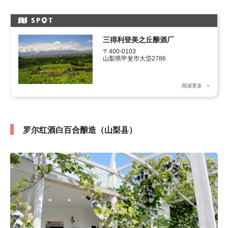
SP
T
三得利登美之丘酿酒厂
〒400-0103

山梨県甲斐市大垈2786
阅读更多
罗尔红酒白百合酿造（山梨县）