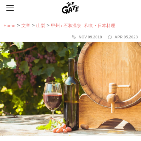
THE GATE
Home
文章
山梨
甲州 / 石和温泉
和食・日本料理
NOV 09.2018
APR 05.2023