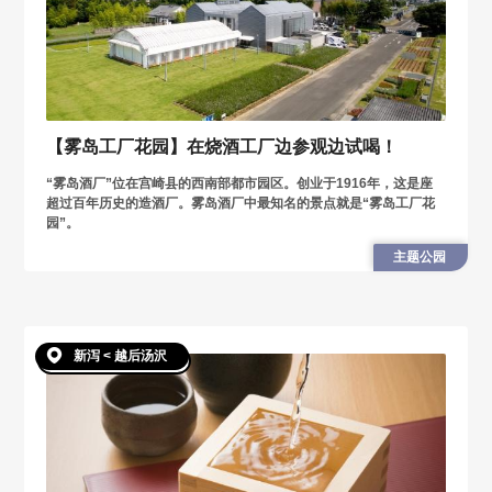
【雾岛工厂花园】在烧酒工厂边参观边试喝！
“雾岛酒厂”位在宫崎县的西南部都市园区。创业于1916年，这是座
超过百年历史的造酒厂。雾岛酒厂中最知名的景点就是“雾岛工厂花
园”。
主题公园
新泻 < 越后汤沢