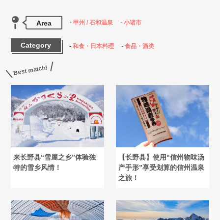
Area
甲州 / 石和温泉
小诸市
Category
和食・日本料理
食品・酒类
Best match!
来长野县“雪屋之乡”体验独
【长野县】使用“信州物味汤
特的雪乡风情！
产手形”享受划算的信州温泉
之旅！