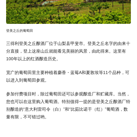
登美之丘的葡萄田
三得利登美之丘酿酒厂位于山梨县甲斐市。登美之丘名字的由来十
分直接，登上这座山丘就能看见美丽的风景，由此得来。这里有
100年以上的红酒酿造历史。
宽广的葡萄田里主要种植着麝香・蓝莓A和夏敦埃等11个品种，可
以进入到葡萄田参观。
参加付费项目时，除过葡萄田还可以参观酿造厂和贮藏库。当然，
您也可以在这里购入葡萄酒。特别值得一提的是登美之丘酿酒厂特
别酿造的“意大利雷司令（白）”和“比茹比诺干（红）”葡萄酒，数
量有限，不可错过哟。