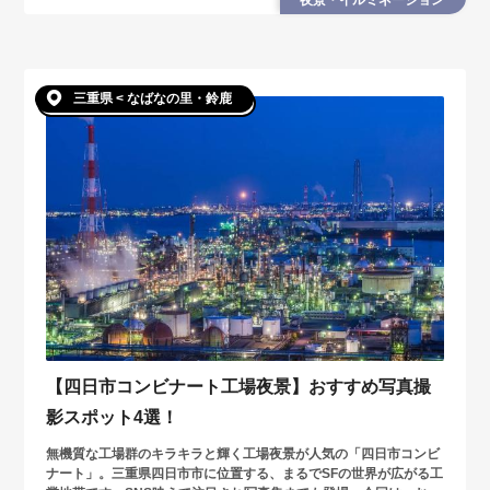
三重県 < なばなの里・鈴鹿
【四日市コンビナート工場夜景】おすすめ写真撮
影スポット4選！
無機質な工場群のキラキラと輝く工場夜景が人気の「四日市コンビ
ナート」。三重県四日市市に位置する、まるでSFの世界が広がる工