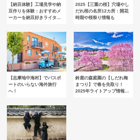
【納豆体験】工場見学や納
2025【三重の桜】穴場やし
豆作りを体験：おすすめメ
だれ桜の名所12カ所：開花
ーカーを納豆好きライター
時期や桜祭り情報も
が紹介
【志摩地中海村】でパスポ
鈴鹿の森庭園の【しだれ梅
ートのいらない海外旅行
まつり】で春を先取り！
へ！
2025年ライトアップ情報を
お届け