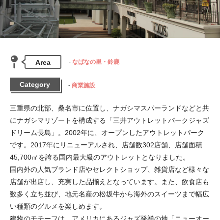
Area
なばなの里・鈴鹿
Category
商業施設
三重県の北部、桑名市に位置し、ナガシマスパーランドなどと共
にナガシマリゾートを構成する「三井アウトレットパークジャズ
ドリーム長島」。2002年に、オープンしたアウトレットパーク
です。2017年にリニューアルされ、店舗数302店舗、店舗面積
45,700㎡を誇る国内最大級のアウトレットとなりました。

国内外の人気ブランド店やセレクトショップ、雑貨店など様々な
店舗が出店し、充実した品揃えとなっています。また、飲食店も
数多く立ち並び、地元名産の松坂牛から海外のスイーツまで幅広
い種類のグルメを楽しめます。

建物のモチーフは、アメリカにあるジャズ発祥の地「ニューオー