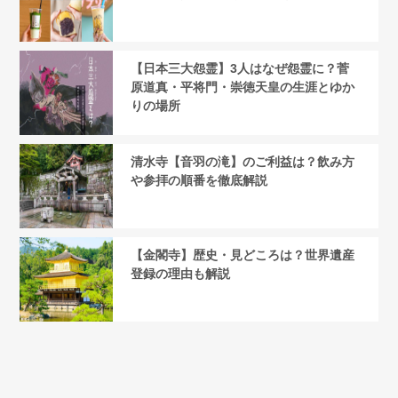
【日本三大怨霊】3人はなぜ怨霊に？菅
原道真・平将門・崇徳天皇の生涯とゆか
りの場所
清水寺【音羽の滝】のご利益は？飲み方
や参拝の順番を徹底解説
【金閣寺】歴史・見どころは？世界遺産
登録の理由も解説